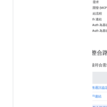
功能與需求
正在取消連結
代理式開發 (MCP 
Google 助理帳戶連結
帳戶連結流程
通用商務通訊協定帳戶連結
OAuth 連結
以 OAuth 
資源
以 OAuth 
監控錯誤
試用版應用程式
驗證 OAuth 導入狀態
選擇整合
API 參考資料
您的帳戶連結 API
請選取最符合需
Google Account Linking API
路徑
通用商務通訊協定 
標準帳戶連結