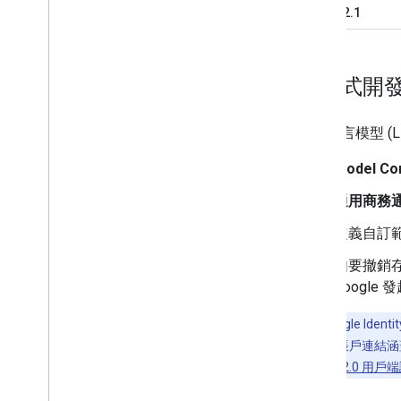
OAuth 2.1
代理式開發 (
大型語言模型 (
Model Co
通用商務通
定義自訂
如要撤銷
Google
注意：
Google Id
API。Google 帳戶連
請參閱
OAuth 2.0 用