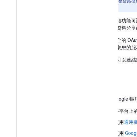
注意：
這些整合路徑
細資料。
帳戶連結功能可讓
使用者資料分享給
透過安全的 OAu
裝置存取您的服
使用者可以連結
用途
實作 Google
將平台上的
使用
通用商
使用
Goog