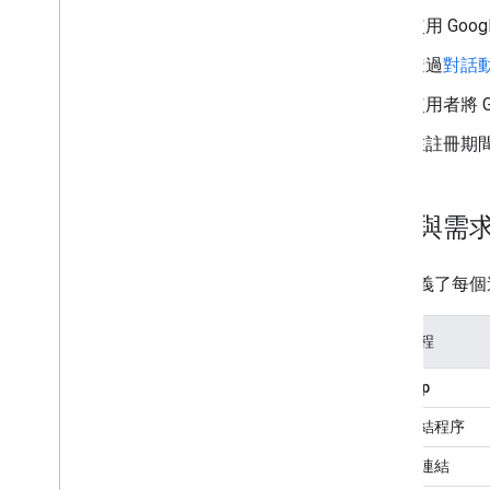
使用 Goo
透過
對話
使用者將 G
在註冊期
功能與需
下表定義了每個
連結流程
App Flip
簡化連結程序
OAuth 連結