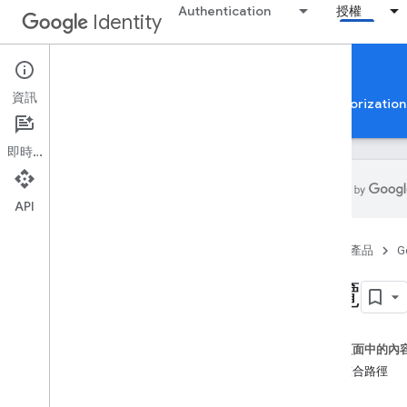
Authentication
授權
Identity
Google Account Linking
資訊
Google 帳戶授權
驗證應用程式以使用 Google Authorization 
即時通訊
API
Google Account 連結
首頁
產品
G
總覽
註冊
總覽
功能矩陣
OAuth 連結
以 OAuth 為基礎的「使用 Google 帳戶
這個頁面中的內
登入」簡化連結程序
選擇整合路徑
連結 OAuth 型應用程式翻轉
用途
永久連結