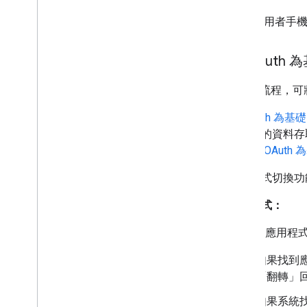
圖 1
. 使用者手機
以 OAut
OAuth 流程
以 OAuth 
看建議的資料存
結
或
以 OAuth
應用程式切換功
運作方式：
Google 應
如果找到應
「翻轉」回 
如果系統找