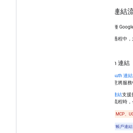
帳戶連結
共有 3 種 Go
在連結過程中，您
權杖。
OAuth 連結
這是
OAuth 連
者會同意將服務中
OAuth 連結
支援
授權碼流程時，
注意：
對於 MCP、U
注意：
所有帳戶連結