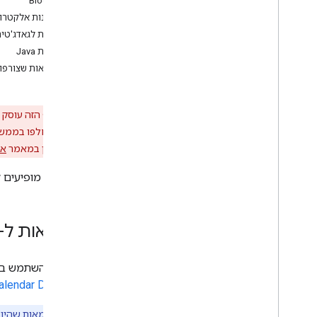
Blogger
מספר הפרוטוקול
גיליונות אלקטרונ
אלמנטים נפוצים
דוגמאות לגאדג'טי
דוגמאות Java
גרסה 1
0
.
דוגמאות שצורפו
יסודות הפרוטוקול
מספר הפרוטוקול
אלמנטים נפוצים
אזהרה
: הדף הזה עוסק בממשקי API ישנים יותר של Google, ממשקי ogle Data API
אימות
יותר, אפשר לעיין במאמר
אי
סקירה כללית
בדף הזה מופיעים ק
Client
Login
OAuth
סקירה כללית של Auth
Sub
דוגמאות ל-Java
Sub ב-Java
Auth
Script
Sub ב-Action
Auth
Script
אפשר להשתמש ב
alendar Data API
נושאים אחרים
שימוש בספריית הלקוח של JS
הערה
: הדוגמאות שהיו קודם בקטע