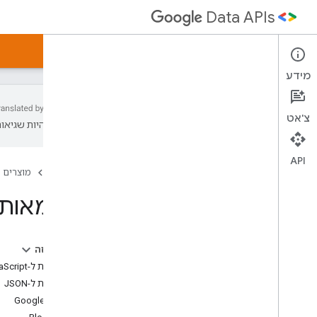
Data APIs
דף הבית
מדריכים
דוגמאות
מאמרים
מידע
צ'אט
עשויות להיות שגיאות
ממשקי API של נתוני Google
מדריך API
API
דף הבית
מוצרים
הורדות של ספריית הלקוח
דוגמאות ל-Data APIs
פרוטוקול נתונים של Google
מדריך למפתחים
סוג Alt JSON
בדף הזה
עיבוד אצווה
דוגמאות ל-JavaScript
דוגמאות ל-JSON
גרסה 2
0
.
יומן Google
יסודות הפרוטוקול