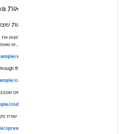
דוגמאות Java
דוגמאות שצור
אפשר למצוא את הדוגמאות הא
של Java
, או שאפ
sample/authsub/
hrough the proxy.
ample/calendar/
לקוח פשוט שמבצע כמה
mple/codesarch/
לקוח של שורת פקודה לשליחת ש
le/spreadsheet/