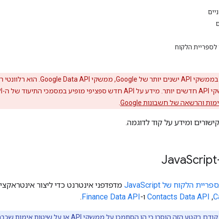
יים
ם
 לספריית הלקוח
Go. הוא רלוונטי רק לממשקי ה-API שרשומים ב
מות והרשאה של חשבונות Google
.
ישורים ומידע על קוד לדוגמה.
Script
ספריית הלקוח של JavaScript
מדפדפני אינטרנט כדי ליצור אינטראקצי
C
,‏
Contacts Data API
ו-
Finance Data API
.
 הזה הוסרו כי הן הסתמכו על ממשקי API או על שיטות אימות שכבר לא זמינים.