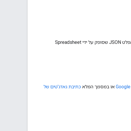
בדוגמה הזו מוצגות נתונים מגיליון אלקטרוני של Google בדף אינטרנט באמצעות פורמט הפלט JSON שסופק על ידי Spreadsheet
או במסמך המלא
כתיבת גאדג'טים של