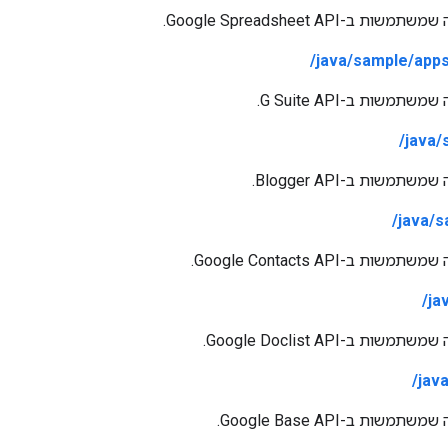
-Google Spreadsheet API.
java/sample/apps
משות ב-G Suite API.
java/
משות ב-Blogger API.
java/s
 ב-Google Contacts API.
ja
 ב-Google Doclist API.
jav
ות ב-Google Base API.