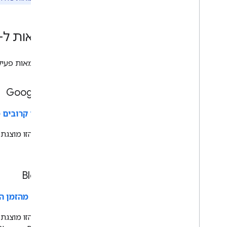
העלאה שניתן להמשיך
דוגמאות ל-JSON
אלה דוגמאות פעיל
יומן Google
אירועים קרובים מיומן
API.
Blogger
פוסטים מהזמן האחרון