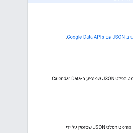
Google Data AP
.
בדוגמה הזו מוצגת רשימה של אירועים קרובים ביומן Google בדף אינטרנט באמצעות פורמט הפלט JSON שמופיע ב-Calendar Data
בדוגמה הזו מוצגת רשימה של פוסטים עדכניים מבלוג שמארח ב-Blogger Beta באמצעות פורמט הפלט JSON שסופק על ידי