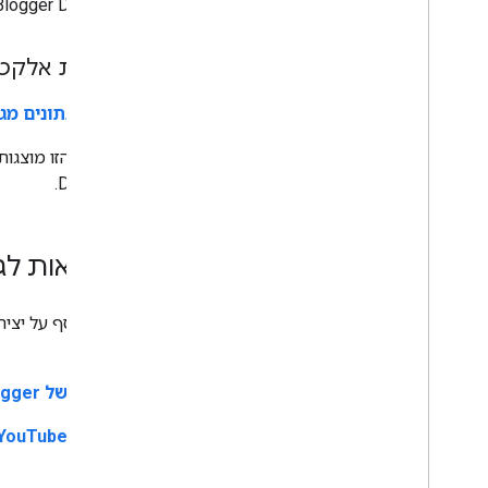
Blogger Data API.
גיליונות אלקטר
קריאת נתונים מגילי
Data API.
דוגמאות לג
מידע נוסף על יצירת גאדג'טים של 
.
OAuth
גאדג'ט של Blogger
גאדג'ט YouTube