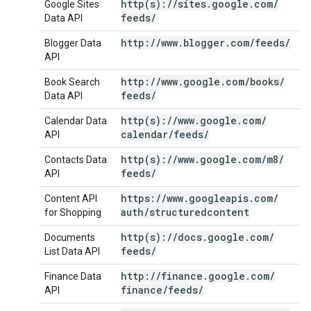
http(
s):
/
/
sites
.
google
.
com
/
Google Sites
feeds
/
Data API
http:
/
/
www
.
blogger
.
com
/
feeds
/
Blogger Data
API
http:
/
/
www
.
google
.
com
/
books
/
Book Search
feeds
/
Data API
http(
s):
/
/
www
.
google
.
com
/
Calendar Data
calendar
/
feeds
/
API
http(
s):
/
/
www
.
google
.
com
/
m8
/
Contacts Data
feeds
/
API
https:
/
/
www
.
googleapis
.
com
/
Content API
auth
/
structuredcontent
for Shopping
http(
s):
/
/
docs
.
google
.
com
/
Documents
feeds
/
List Data API
http:
/
/
finance
.
google
.
com
/
Finance Data
finance
/
feeds
/
API