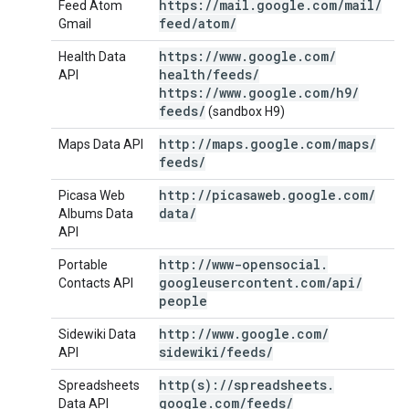
https:
/
/
mail
.
google
.
com
/
mail
/
Feed Atom
feed
/
atom
/
Gmail
https:
/
/
www
.
google
.
com
/
Health Data
health
/
feeds
/
API
https:
/
/
www
.
google
.
com
/
h9
/
feeds
/
(sandbox H9)
http:
/
/
maps
.
google
.
com
/
maps
/
Maps Data API
feeds
/
http:
/
/
picasaweb
.
google
.
com
/
Picasa Web
data
/
Albums Data
API
http:
/
/
www-opensocial
.
Portable
googleusercontent
.
com
/
api
/
Contacts API
people
http:
/
/
www
.
google
.
com
/
Sidewiki Data
sidewiki
/
feeds
/
API
http(
s):
/
/
spreadsheets
.
Spreadsheets
google
.
com
/
feeds
/
Data API