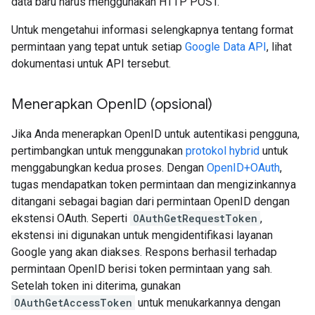
data baru harus menggunakan HTTP POST.
Untuk mengetahui informasi selengkapnya tentang format
permintaan yang tepat untuk setiap
Google Data API
, lihat
dokumentasi untuk API tersebut.
Menerapkan Open
ID (opsional)
Jika Anda menerapkan OpenID untuk autentikasi pengguna,
pertimbangkan untuk menggunakan
protokol hybrid
untuk
menggabungkan kedua proses. Dengan
OpenID+OAuth
,
tugas mendapatkan token permintaan dan mengizinkannya
ditangani sebagai bagian dari permintaan OpenID dengan
ekstensi OAuth. Seperti
OAuthGetRequestToken
,
ekstensi ini digunakan untuk mengidentifikasi layanan
Google yang akan diakses. Respons berhasil terhadap
permintaan OpenID berisi token permintaan yang sah.
Setelah token ini diterima, gunakan
OAuthGetAccessToken
untuk menukarkannya dengan