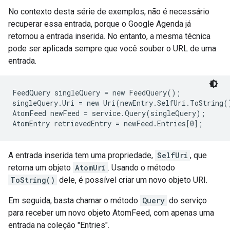
No contexto desta série de exemplos, não é necessário
recuperar essa entrada, porque o Google Agenda já
retornou a entrada inserida. No entanto, a mesma técnica
pode ser aplicada sempre que você souber o URL de uma
entrada.
FeedQuery singleQuery = new FeedQuery();

singleQuery.Uri = new Uri(newEntry.SelfUri.ToString()
AtomFeed newFeed = service.Query(singleQuery);

AtomEntry retrievedEntry = newFeed.Entries[0];
A entrada inserida tem uma propriedade,
SelfUri
, que
retorna um objeto
AtomUri
. Usando o método
ToString()
dele, é possível criar um novo objeto URI.
Em seguida, basta chamar o método
Query
do serviço
para receber um novo objeto AtomFeed, com apenas uma
entrada na coleção "Entries".