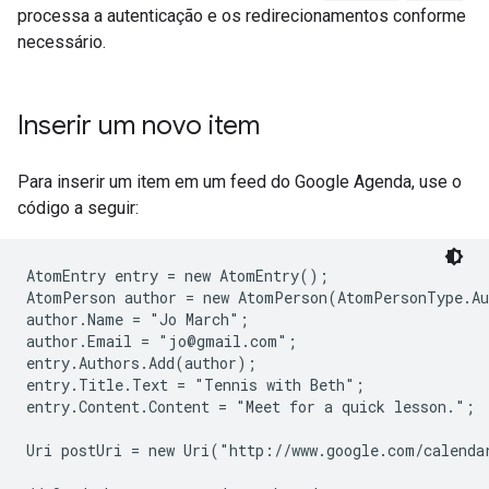
processa a autenticação e os redirecionamentos conforme
necessário.
Inserir um novo item
Para inserir um item em um feed do Google Agenda, use o
código a seguir:
AtomEntry entry = new AtomEntry();

AtomPerson author = new AtomPerson(AtomPersonType.Au
author.Name = "Jo March"; 

author.Email = "jo@gmail.com";

entry.Authors.Add(author);

entry.Title.Text = "Tennis with Beth"; 

entry.Content.Content = "Meet for a quick lesson.";

Uri postUri = new Uri("http://www.google.com/calenda