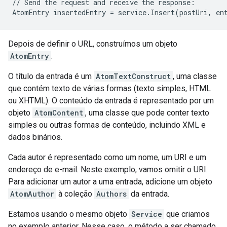
// Send the request and receive the response:

AtomEntry insertedEntry = service.Insert(postUri, en
Depois de definir o URL, construímos um objeto
AtomEntry
.
O título da entrada é um
AtomTextConstruct
, uma classe
que contém texto de várias formas (texto simples, HTML
ou XHTML). O conteúdo da entrada é representado por um
objeto
AtomContent
, uma classe que pode conter texto
simples ou outras formas de conteúdo, incluindo XML e
dados binários.
Cada autor é representado como um nome, um URI e um
endereço de e-mail. Neste exemplo, vamos omitir o URI.
Para adicionar um autor a uma entrada, adicione um objeto
AtomAuthor
à coleção
Authors
da entrada.
Estamos usando o mesmo objeto
Service
que criamos
no exemplo anterior. Nesse caso, o método a ser chamado