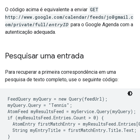
O código acima é equivalente a enviar
GET
http://www.google.com/calendar/feeds/jo@gmail.c
om/private/full/
entryID
para o Google Agenda com a
autenticação adequada.
Pesquisar uma entrada
Para recuperar a primeira correspondência em uma
pesquisa de texto completo, use o seguinte código:
FeedQuery myQuery = new Query(feedUrl);

myQuery.Query = "Tennis"; 

AtomFeed myResultsFeed = myService.Query(myQuery);

if (myResultsFeed.Entries.Count > 0) {

  AtomEntry firstMatchEntry = myResultsFeed.Entries[0
  String myEntryTitle = firstMatchEntry.Title.Text; 

}