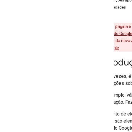
Convenções tipo
Referência do protocolo
Propriedades
Elementos comuns
Protocol versão 1
.
0
Aviso
: esta página 
Noções básicas sobre protocolos
APIs de dados do Googl
Referência do protocolo
documentação da nova AP
Elementos comuns
Contas do Google
.
Introdu
Autenticação
Visão geral
Muitas vezes, é
Client
Login
informações sob
OAuth
Visão geral de tmp
Por exemplo, vá
tmp em Java
Script
organização. Fa
ISBN no Action
Script
O conjunto de e
Outros tópicos
contato são el
Como usar a biblioteca de cliente do
dados do Googl
JS