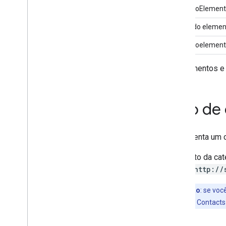
NomedoElement
Nome do elemen
Nomedoelement
Os elementos e 
Tipo de
Representa um c
Elemento da cat
term="http://
Observação
: se voc
usada pela API Contacts