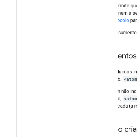
Isso permite que
determinem a se
de protocolo
par
Este documento 
Elemento
Não incluímos i
exemplo,
<atom
Também não incl
exemplo,
<ato
uma entrada (a m
Como criar