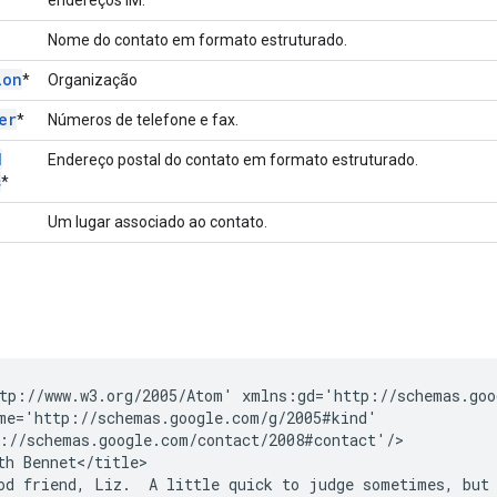
Nome do contato em formato estruturado.
ion
*
Organização
er
*
Números de telefone e fax.
d
Endereço postal do contato em formato estruturado.
s
*
Um lugar associado ao contato.
tp://www.w3.org/2005/Atom' xmlns:gd='http://schemas.goo
me='http://schemas.google.com/g/2005#kind' 

://schemas.google.com/contact/2008#contact'/>

th Bennet</title>

od friend, Liz.  A little quick to judge sometimes, but 