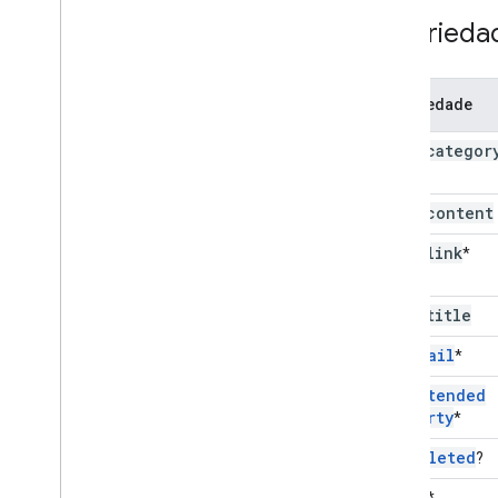
Proprieda
Propriedade
atom:categor
atom:content
atom:link
*
atom:title
gd:
email
*
gd:
extended
Property
*
gd:
deleted
?
gd:
im
*