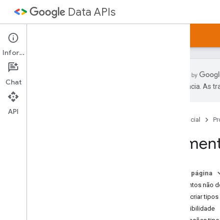
Data APIs
Página inicial
Guias
Amostras
Artigos
Informações
Chat
preferência. As t
APIs de dados do Google
Diretório de APIs
API
Página inicial
Pr
Downloads da biblioteca de cliente
Element
Protocolo de dados do Google
Guia do desenvolvedor
Tipo alternativo de JSON
Nesta página
Processamento em lote
Elementos não 
Como criar tipos
Protocol versão 2
.
0
Extensibilidade
Noções básicas sobre protocolos