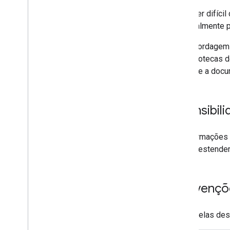
Pode ser difícil
especialmente p
Uma abordagem q
As bibliotecas 
Consulte a docum
Extensibil
As informações 
podem estender 
Convençõe
Nas tabelas des