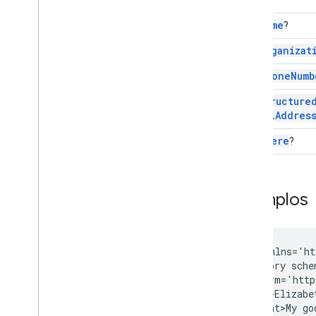
gd:
name
?
gd:
organizat
gd:
phone
Numb
gd:
structure
Postal
Addres
gd:
where
?
Exemplos
<entry xmlns='ht
  <category sche
      term='http
  <title>Elizabe
  <content>My go