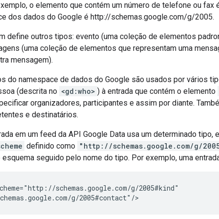
 exemplo, o elemento que contém um número de telefone ou fax 
ce dos dados do Google é http://schemas.google.com/g/2005.
 define outros tipos: evento (uma coleção de elementos padr
agens (uma coleção de elementos que representam uma mensag
utra mensagem).
s do namespace de dados do Google são usados por vários tip
soa (descrita no
<gd:who>
) à entrada que contém o elemento
specificar organizadores, participantes e assim por diante. Ta
tentes e destinatários.
ada em um feed da API Google Data usa um determinado tipo,
scheme
definido como
"http://schemas.google.com/g/200
esquema seguido pelo nome do tipo. Por exemplo, uma entrada d
cheme="http://schemas.google.com/g/2005#kind"

chemas.google.com/g/2005#contact"/>