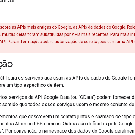
gráficas
é sobre as APIs mais antigas do Google, as APIs de dados do Google. Re
e
, muitas delas foram substituídas por APIs mais recentes. Para mais i
I. Para informações sobre autorização de solicitações com uma API 
ção
 útil para os serviços que usam as APIs de dados do Google fo
re um tipo específico de item.
rios serviços da API Google Data (ou "GData") podem fornecer 
z sentido que todos esses serviços usem o mesmo conjunto de
lementos que descrevem um contato juntos é chamado de "tipo d
ementos Atom ou RSS comuns. Outros são definidos pelo Goog
e". Por convenção, o namespace dos dados do Google geralmen