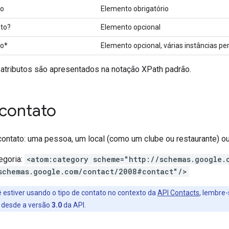
o
Elemento obrigatório
to?
Elemento opcional
o*
Elemento opcional, várias instâncias pe
atributos são apresentados na notação XPath padrão.
 contato
ontato: uma pessoa, um local (como um clube ou restaurante) o
egoria:
<atom:category scheme="http://schemas.google.
schemas.google.com/contact/2008#contact"/>
ê estiver usando o tipo de contato no contexto da
API Contacts
, lembre
 desde a versão
3.0
da API.