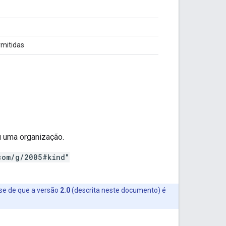
rmitidas
u uma organização.
com/g/2005#kind"
-se de que a versão
2.0
(descrita neste documento) é