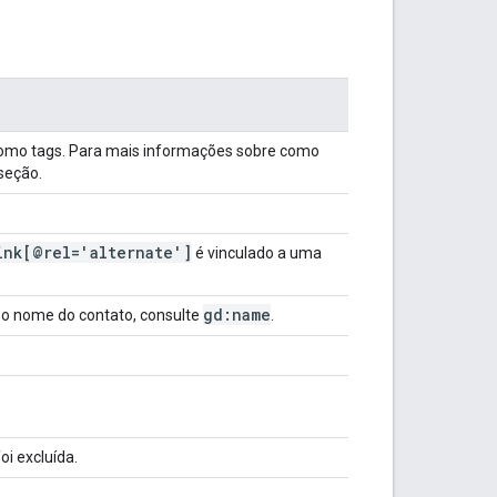
omo tags. Para mais informações sobre como
 seção.
ink[@rel='alternate']
é vinculado a uma
gd:name
 o nome do contato, consulte
.
i excluída.