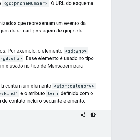
é
<gd:phoneNumber>
. O URL do esquema
onizados que representam um evento da
em de e-mail, postagem de grupo de
os. Por exemplo, o elemento
<gd:who>
<gd:who>
. Esse elemento é usado no tipo
mbém é usado no tipo de Mensagem para
 ela contém um elemento
<atom:category>
5#kind"
e o atributo
term
definido com o
e contato inclui o seguinte elemento: