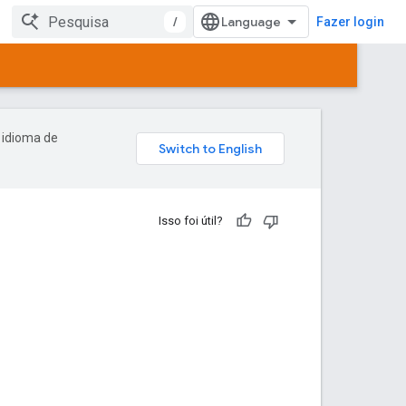
/
Fazer login
 idioma de
Isso foi útil?