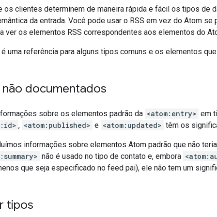
 os clientes determinem de maneira rápida e fácil os tipos de d
mântica da entrada. Você pode usar o RSS em vez do Atom se p
a ver os elementos RSS correspondentes aos elementos do At
é uma referência para alguns tipos comuns e os elementos que
s não documentados
nformações sobre os elementos padrão da
<atom:entry>
em ti
:id>
,
<atom:published>
e
<atom:updated>
têm os signifi
uímos informações sobre elementos Atom padrão que não teriam
m:summary>
não é usado no tipo de contato e, embora
<atom:a
enos que seja especificado no feed pai), ele não tem um signific
 tipos