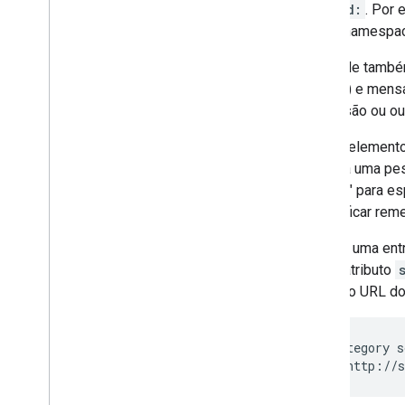
alias
gd:
. Por
Upload recuperável
para o namespa
O Google também
agenda) e mens
discussão ou o
Alguns elemento
associa uma pes
"Evento" para e
especificar reme
Quando uma entr
com o atributo
nome do URL do 
<atom:category s
  term="http://s