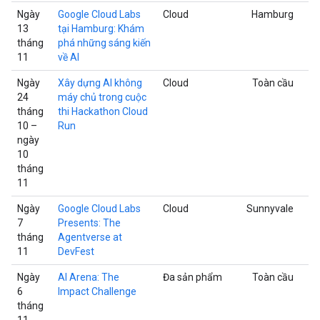
Ngày
Google Cloud Labs
Cloud
Hamburg
13
tại Hamburg: Khám
tháng
phá những sáng kiến
11
về AI
Ngày
Xây dựng AI không
Cloud
Toàn cầu
24
máy chủ trong cuộc
tháng
thi Hackathon Cloud
10 –
Run
ngày
10
tháng
11
Ngày
Google Cloud Labs
Cloud
Sunnyvale
7
Presents: The
tháng
Agentverse at
11
DevFest
Ngày
AI Arena: The
Đa sản phẩm
Toàn cầu
6
Impact Challenge
tháng
11