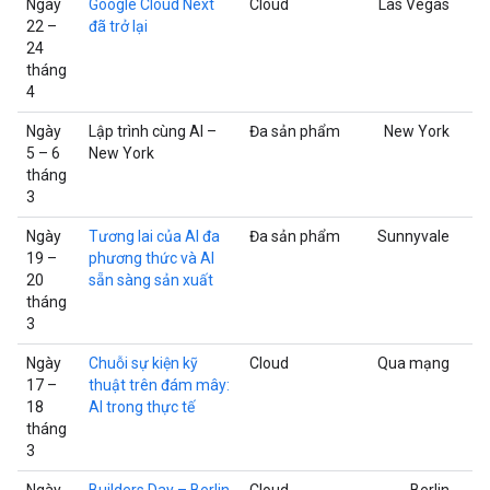
Ngày
Google Cloud Next
Cloud
Las Vegas
22 –
đã trở lại
24
tháng
4
Ngày
Lập trình cùng AI –
Đa sản phẩm
New York
5 – 6
New York
tháng
3
Ngày
Tương lai của AI đa
Đa sản phẩm
Sunnyvale
19 –
phương thức và AI
20
sẵn sàng sản xuất
tháng
3
Ngày
Chuỗi sự kiện kỹ
Cloud
Qua mạng
17 –
thuật trên đám mây:
18
AI trong thực tế
tháng
3
Ngày
Builders Day – Berlin
Cloud
Berlin