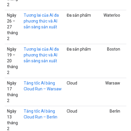
2
Ngày
Tương lai của AI đa
Đa sản phẩm
Waterloo
26 –
phương thức và AI
27
sẵn sàng sản xuất
tháng
2
Ngày
Tương lai của AI đa
Đa sản phẩm
Boston
19 –
phương thức và AI
20
sẵn sàng sản xuất
tháng
2
Ngày
Tăng tốc AI bằng
Cloud
Warsaw
17
Cloud Run – Warsaw
tháng
2
Ngày
Tăng tốc AI bằng
Cloud
Berlin
13
Cloud Run – Berlin
tháng
2