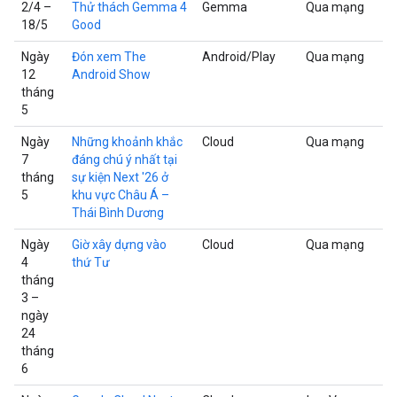
2/4 –
Thử thách Gemma 4
Gemma
Qua mạng
18/5
Good
Ngày
Đón xem The
Android/Play
Qua mạng
12
Android Show
tháng
5
Ngày
Những khoảnh khắc
Cloud
Qua mạng
7
đáng chú ý nhất tại
tháng
sự kiện Next '26 ở
5
khu vực Châu Á –
Thái Bình Dương
Ngày
Giờ xây dựng vào
Cloud
Qua mạng
4
thứ Tư
tháng
3 –
ngày
24
tháng
6