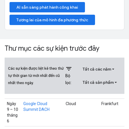
AI sẵn sàng phát hành công khai
Tương lai của mô hình đa phương thức
Thư mục các sự kiện trước đây
filter_list
Các sự kiện được liệt kê theo thứ
Tất cả các năm
Bộ
tự thời gian từ mới nhất đến cũ
Tất cả sản phẩm
lọc:
nhất theo ngày.
Ngày
Google Cloud
Cloud
Frankfurt
9 – 10
Summit DACH
tháng
6