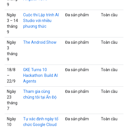
9
Ngày
Cuộc thi Lập trình AI
Đa sản phẩm
Toàn cầu
3 – 14
Studio với nhiều
tháng
phương thức
9
Ngày
The Android Show
Đa sản phẩm
Toàn cầu
3
tháng
9
18/8
GKE Turns 10
Đa sản phẩm
Toàn cầu
–
Hackathon: Build AI
22/9
Agents
Ngày
Tham gia cùng
Đa sản phẩm
Toàn cầu
23
chúng tôi tại Ấn Độ
tháng
7
Ngày
Tự xác định ngày tổ
Đa sản phẩm
Toàn cầu
10
chức Google Cloud