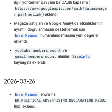
ilgili yöntemler için yeni bir OAuth kapsamı (
https://www.googleapis.com/auth/datamanage
r.partnerlink
) eklendi.
Mağaza satışları ve Google Analytics etkinliklerinin
ayrıntılı doğrulanmasını desteklemek için
ErrorReason
numaralandırmasına yeni değerler
eklendi.
youtube_members_count
ve
gmail_members_count
alanları
SizeInfo
kaynağına eklendi.
2026-03-26
ErrorReason
enum'ına
EU_POLITICAL_ADVERTISING_DECLARATION_REQUI
RED
eklendi.