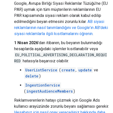
Google, Avrupa Birliği Siyasi Reklamlar Tüzüğü'ne (EU
PAR) uymak için tüm müşterilerin reklamlarının EU
PAR kapsamında siyasi reklam olarak kabul edilip
edilmediğini beyan etmesini zorunlu kılar.
AB siyasi
reklamlarının nasıl tanımlandığını ve Google'ın AB'deki
siyasi reklamlarla ilgili kısıtlamalarını öğrenin
.
1 Nisan 2026
'dan itibaren, bu beyanın bulunmadığı
hesaplarda aşağıdaki işlemler kısıtlanabilir veya
EU_POLITICAL_ADVERTISING_DECLARATION_REQUI
RED
hatasıyla başarısız olabilir.
UserListService
(
create
,
update
ve
delete
)
IngestionService
(
ingestAudienceMembers
)
Reklamverenlerin hatayı çözmek için Google Ads
kullanıcı arayüzünde zorunlu beyanı sağlaması gerekir.
Hesabınız için nasıl onay vereceğiniz hakkında daha