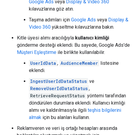
Google Ads
veya
Display & Video 360
kılavuzlarına göz atın.
Taşıma adımları için
Google Ads
veya
Display &
Video 360
yükseltme kılavuzlarına bakın.
Kitle üyesi alımı aracılığıyla
kullanıcı kimliği
gönderme desteği eklendi. Bu sayede, Google Ads'de
Müşteri Eşleştirme
ile birlikte kullanılabilir.
UserIdData
,
AudienceMember
listesine
eklendi.
IngestUserIdDataStatus
ve
RemoveUserIdDataStatus
,
RetrieveRequestStatus
yöntemi tarafından
döndürülen durumlara eklendi. Kullanıcı kimliği
alımı ve kaldırılmasıyla ilgili
teşhis bilgilerini
almak
için bu alanları kullanın.
Reklamveren ve veri iş ortağı hesapları arasında