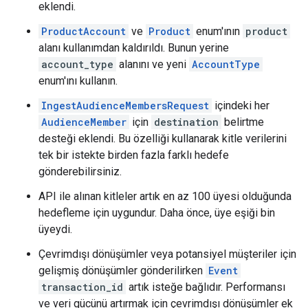
eklendi.
ProductAccount
ve
Product
enum'ının
product
alanı kullanımdan kaldırıldı. Bunun yerine
account_type
alanını ve yeni
AccountType
enum'ını kullanın.
IngestAudienceMembersRequest
içindeki her
AudienceMember
için
destination
belirtme
desteği eklendi. Bu özelliği kullanarak kitle verilerini
tek bir istekte birden fazla farklı hedefe
gönderebilirsiniz.
API ile alınan kitleler artık en az 100 üyesi olduğunda
hedefleme için uygundur. Daha önce, üye eşiği bin
üyeydi.
Çevrimdışı dönüşümler veya potansiyel müşteriler için
gelişmiş dönüşümler gönderilirken
Event
transaction_id
artık isteğe bağlıdır. Performansı
ve veri gücünü artırmak için çevrimdışı dönüşümler ek