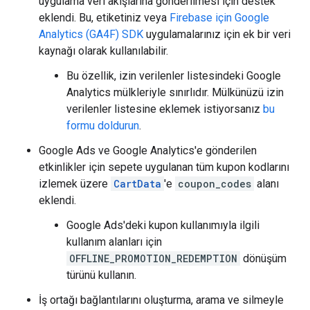
uygulama veri akışlarına gönderilmesi için destek
eklendi. Bu, etiketiniz veya
Firebase için Google
Analytics (GA4F) SDK
uygulamalarınız için ek bir veri
kaynağı olarak kullanılabilir.
Bu özellik, izin verilenler listesindeki Google
Analytics mülkleriyle sınırlıdır. Mülkünüzü izin
verilenler listesine eklemek istiyorsanız
bu
formu doldurun
.
Google Ads ve Google Analytics'e gönderilen
etkinlikler için sepete uygulanan tüm kupon kodlarını
izlemek üzere
CartData
'e
coupon_codes
alanı
eklendi.
Google Ads'deki kupon kullanımıyla ilgili
kullanım alanları için
OFFLINE_PROMOTION_REDEMPTION
dönüşüm
türünü kullanın.
İş ortağı bağlantılarını oluşturma, arama ve silmeyle