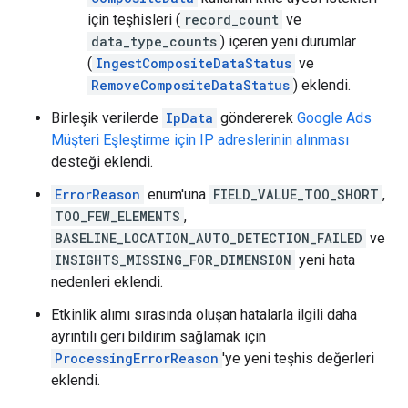
için teşhisleri (
record_count
ve
data_type_counts
) içeren yeni durumlar
(
IngestCompositeDataStatus
ve
RemoveCompositeDataStatus
) eklendi.
Birleşik verilerde
IpData
göndererek
Google Ads
Müşteri Eşleştirme için IP adreslerinin alınması
desteği eklendi.
ErrorReason
enum'una
FIELD_VALUE_TOO_SHORT
,
TOO_FEW_ELEMENTS
,
BASELINE_LOCATION_AUTO_DETECTION_FAILED
ve
INSIGHTS_MISSING_FOR_DIMENSION
yeni hata
nedenleri eklendi.
Etkinlik alımı sırasında oluşan hatalarla ilgili daha
ayrıntılı geri bildirim sağlamak için
ProcessingErrorReason
'ye yeni teşhis değerleri
eklendi.