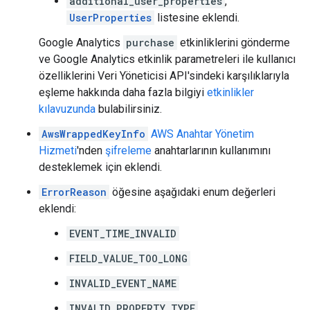
additional_user_properties
,
UserProperties
listesine eklendi.
Google Analytics
purchase
etkinliklerini gönderme
ve Google Analytics etkinlik parametreleri ile kullanıcı
özelliklerini Veri Yöneticisi API'sindeki karşılıklarıyla
eşleme hakkında daha fazla bilgiyi
etkinlikler
kılavuzunda
bulabilirsiniz.
AwsWrappedKeyInfo
AWS Anahtar Yönetim
Hizmeti
'nden
şifreleme
anahtarlarının kullanımını
desteklemek için eklendi.
ErrorReason
öğesine aşağıdaki enum değerleri
eklendi:
EVENT_TIME_INVALID
FIELD_VALUE_TOO_LONG
INVALID_EVENT_NAME
INVALID_PROPERTY_TYPE