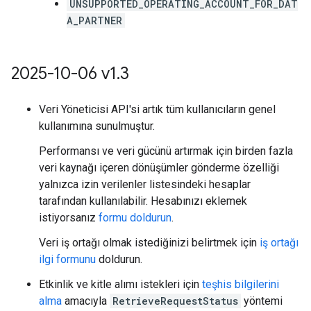
UNSUPPORTED_OPERATING_ACCOUNT_FOR_DAT
A_PARTNER
2025-10-06 v1
.
3
Veri Yöneticisi API'si artık tüm kullanıcıların genel
kullanımına sunulmuştur.
Performansı ve veri gücünü artırmak için birden fazla
veri kaynağı içeren dönüşümler gönderme özelliği
yalnızca izin verilenler listesindeki hesaplar
tarafından kullanılabilir. Hesabınızı eklemek
istiyorsanız
formu doldurun
.
Veri iş ortağı olmak istediğinizi belirtmek için
iş ortağı
ilgi formunu
doldurun.
Etkinlik ve kitle alımı istekleri için
teşhis bilgilerini
alma
amacıyla
RetrieveRequestStatus
yöntemi