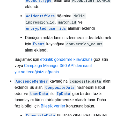
AccountType
enum'una
FLOODLIGHT_CONFIG
eklendi.
AdIdentifiers
öğesine
dclid
,
impression_id
,
match_id
ve
encrypted_user_ids
alanları eklendi.
Dönüşüm miktarlarının izlenmesini desteklemek
için
Event
kaynağına
conversion_count
alanı eklendi.
Başlamak için
etkinlik gönderme kılavuzuna
göz atın
veya
Campaign Manager 360 API'den nasıl
yükselteceğinizi öğrenin
.
AudienceMember
kaynağına
composite_data
alanı
eklendi. Bu alan,
CompositeData
nesnesini kabul
eder ve
UserData
ile
IpData
gibi birden fazla
tanımlayıcı türünü birleştirmenize olanak tanır. Daha
fazla bilgi için
Bileşik veriler
konusuna bakın.
CompositeData
kullanan kitle üyesi istekleri