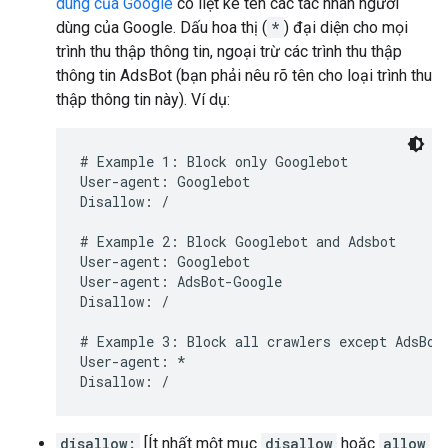
dùng của Google
có liệt kê tên các tác nhân người
dùng của Google. Dấu hoa thị (
*
) đại diện cho mọi
trình thu thập thông tin, ngoại trừ các trình thu thập
thông tin AdsBot (bạn phải nêu rõ tên cho loại trình thu
thập thông tin này). Ví dụ:
# Example 1: Block only Googlebot

User-agent: Googlebot

Disallow: /

# Example 2: Block Googlebot and Adsbot

User-agent: Googlebot

User-agent: AdsBot-Google

Disallow: /

# Example 3: Block all crawlers except AdsBot 
User-agent: *

Disallow: /
disallow:
[Ít nhất một mục
disallow
hoặc
allow