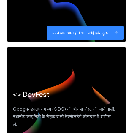
अपने आस-पास होने वाला कोई इवेंट ढूंढना
arrow_forward
<> DevFest
Google डेवलपर ग्रुप (GDG) की ओर से होस्ट की जाने वाली,
स्थानीय कम्यूनिटी के नेतृत्व वाली टेक्नोलॉजी कॉन्फ़्रेंस में शामिल
हों.