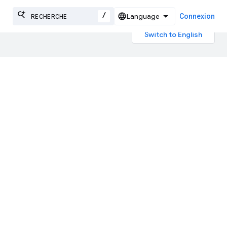
/
Connexion
es par IA peuvent contenir des
eau
eurs