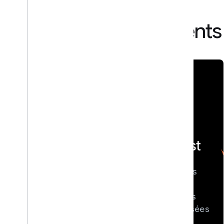
Sélection d'événements
{}
Développer
<> DevFest
avec l'IA
Participez à des
Acquérez une
conférences
expérience
technologiques
pratique avec les
locales organisées
derniers outils et
par les Google
modèles d'IA de