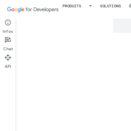
PRODUITS
SOLUTIONS
Google utilise la technologie IA pour tra
erreurs.
Infos
Re
Chat
mon
API