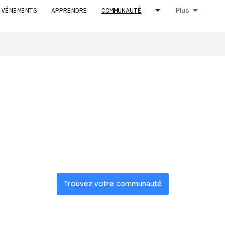
Plus
ÉVÉNEMENTS
APPRENDRE
COMMUNAUTÉ
duire le contenu dans votre langue préférée. Les traductions généré
joignez un rés
dial d'innovat
Trouvez votre communauté