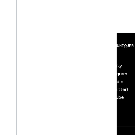
ÉCHANGER
COMMUNIQUER
Google Developer Program
Blog
Google Developer Groups
Bluesky
Google Developer Experts
Instagram
Accelerators
LinkedIn
Google Cloud & NVIDIA
X (Twitter)
YouTube