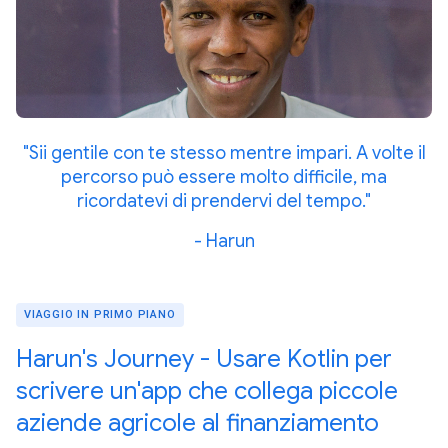
"Sii gentile con te stesso mentre impari. A volte il
percorso può essere molto difficile, ma
ricordatevi di prendervi del tempo."
- Harun
VIAGGIO IN PRIMO PIANO
Harun's Journey - Usare Kotlin per
scrivere un'app che collega piccole
aziende agricole al finanziamento