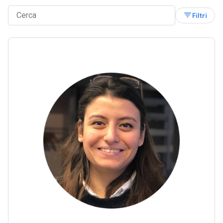
filter_list
Filtri