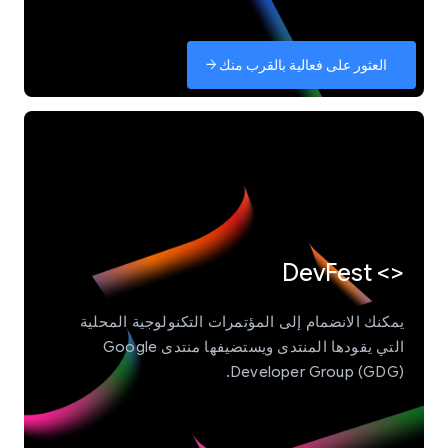
العثور على فعالية بالقرب منك
arrow_forward
‫<> DevFest
يمكنك الانضمام إلى المؤتمرات التكنولوجية المحلية
التي يقودها المنتدى ويستضيفها منتدى Google
Developer Group (GDG).