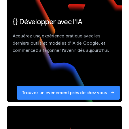
{} Développer avec l'IA
Acquérez une expérience pratique avec les
derniers outils et modèles d'IA de Google, et
commencez à façonner l'avenir dès aujourd'hui.
Trouvez un événement près de chez vous
arrow_forward