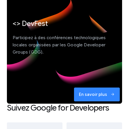
<> DevFest
Participez à des conférences technologiques
locales organisées par les Google Developer
Groups (GDG).
En savoir plus
arrow_forward
Suivez Google for Developers