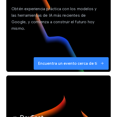
Obtén experiencia práctica con los modelos y
las herramientas de IA más recientes de
Google, y comienza a construir el futuro hoy
mismo.
Encuentra un evento cerca de ti
arrow_forward