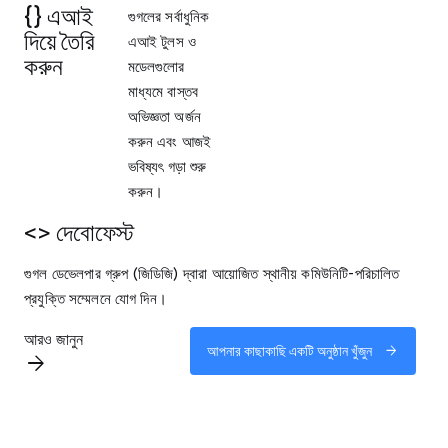
{} এআই
গুগলের সর্বাধুনিক
দিয়ে তৈরি
এআই টুলস ও
করুন
মডেলগুলোর
মাধ্যমে বাস্তব
অভিজ্ঞতা অর্জন
করুন এবং আজই
ভবিষ্যৎ গড়া শুরু
করুন।
<> দেবোফেস্ট
গুগল ডেভেলপার গ্রুপ (জিডিজি) দ্বারা আয়োজিত স্থানীয় কমিউনিটি-পরিচালিত
প্রযুক্তি সম্মেলনে যোগ দিন।
আরও জানুন
আপনার কাছাকাছি একটি অনুষ্ঠান খুঁজুন
arrow_forward
arrow_forward