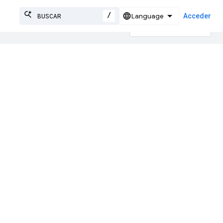
/
Acceder
on IA pueden contener errores.
obal
s