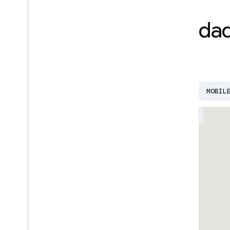
Encuentra tu comunida
desarrolladores
AI
BUILD WITH AI
CLOUD
DEVFEST
MOBIL
EVENTS
GROUPS