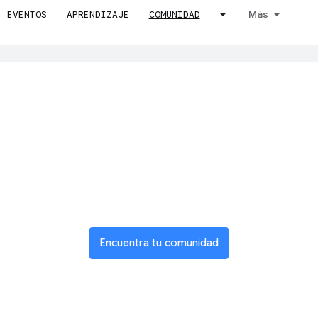
Más
EVENTOS
APRENDIZAJE
COMUNIDAD
ucir contenido a tu idioma preferido. Las traducciones realizadas c
te a una red gl
de innovadore
Encuentra tu comunidad