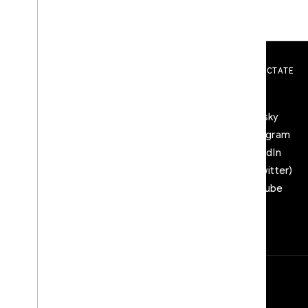
INTERACTÚA
CONÉCTATE
Google Developer Program
Blog
Google Developer Groups
Bluesky
Google Developer Experts
Instagram
Accelerators
LinkedIn
Google Cloud & NVIDIA
X (Twitter)
YouTube
Condiciones
Privacidad
Manage cookies