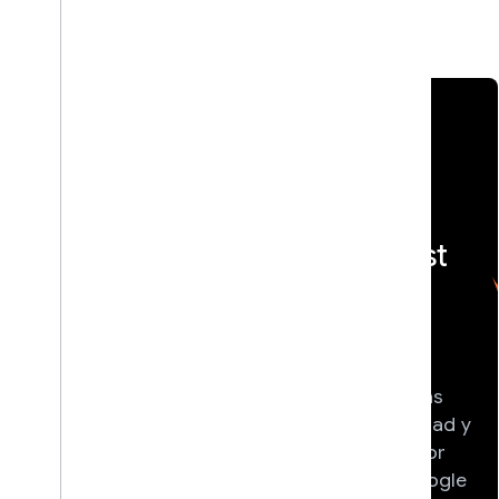
Eventos destacados
{} Compila
<> DevFest
con IA
Participa en
Obtén experiencia
conferencias
práctica con los
tecnológicas
modelos y las
locales dirigidas
herramientas de IA
por la comunidad y
más recientes de
organizadas por
Google, y
Grupos de Google
comienza a