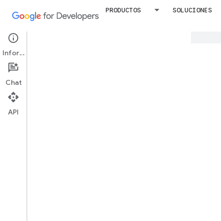
PRODUCTOS
SOLUCIONES
Google utiliza tecnología de IA para trad
Información
Úne
Chat
API