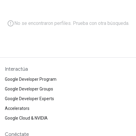
error_outline
No se encontraron perfiles. Prueba con otra búsqueda.
Interactúa
Google Developer Program
Google Developer Groups
Google Developer Experts
Accelerators
Google Cloud & NVIDIA
Conéctate