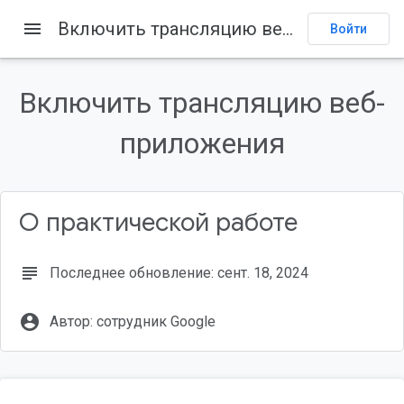
menu
Включить трансляцию веб-приложения
Главная
Товары
Cast
Кодлабы
Войти
Содержание
1. Обзор
Включить трансляцию веб-
Что такое Google Cast?
приложения
Что мы будем строить?
Что вы узнаете
Что вам понадобится
О практической работе
subject
Последнее обновление: сент. 18, 2024
account_circle
Автор: сотрудник Google