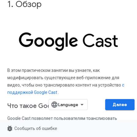
1. Обзор
В этом практическом занятии вы узнаете, как
модифицировать существующее веб-приложение для
видео, чтобы оно транслировало контент на устройство
с
поддержкой Google Cast
.
Далее
Что такое Google Cast?
Google Cast позволяет пользователям транслировать
контент с мобильного устройства на телевизор. Затем
bug_report
Сообщить об ошибке
пользователи могут использовать свое мобильное