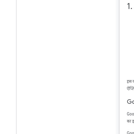
1
मिनी कंट्रोलर
सूचना और लॉक स्क्रीन
सामान्य जानकारी देने वाला ओवरले
बड़ा किया गया कंट्रोलर
इस 
Cast Connect की सुविधा जोड़ना
ऐप्ल
Go
कास्ट करने की सुविधा वाले विजेट को
पसंद के मुताबिक बनाना
Goog
का इ
बधाई हो
Goog