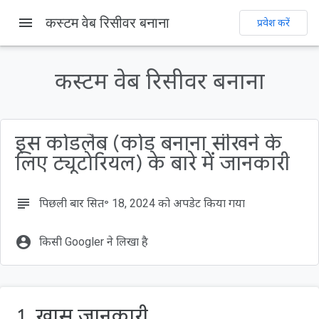
menu
कस्टम वेब रिसीवर बनाना
होम पेज
प्रॉडक्ट
Cast
कोड लैब
प्रवेश करें
इस पेज पर, यह जानकारी उपलब्ध है
1. खास जानकारी
कस्टम वेब रिसीवर बनाना
Google Cast क्या है?
हम क्या बनाने जा रहे हैं?
आपको क्या सीखने को मिलेगा
इस कोडलैब (कोड बनाना सीखने के
आपको किन चीज़ों की ज़रूरत होगी
लिए ट्यूटोरियल) के बारे में जानकारी
subject
पिछली बार सित॰ 18, 2024 को अपडेट किया गया
account_circle
किसी Googler ने लिखा है
1. खास जानकारी