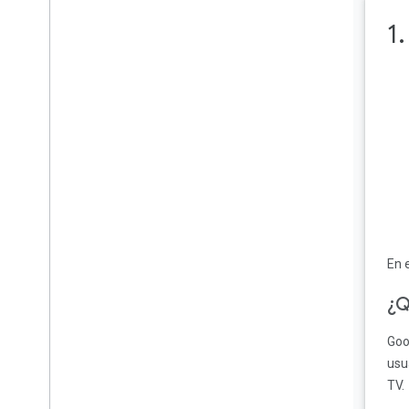
Agrega VAST a tu
1
contenido
Cómo omitir pausas
publicitarias
Personaliza el
comportamiento de la
búsqueda de pausas
Felicitaciones
En 
¿Q
Goo
usu
TV.