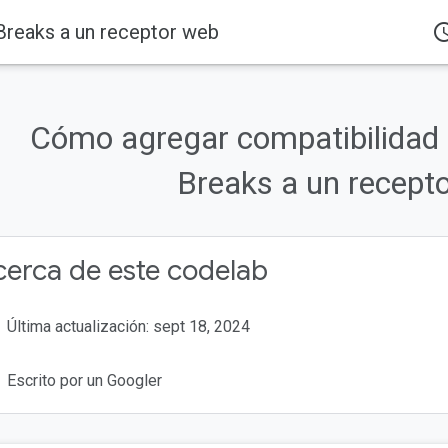
Breaks a un receptor web
access_
Productos
Cast
Codelabs
Cómo agregar compatibilidad 
eneral
Cast?
Breaks a un recept
mos?
erca de este codelab
Última actualización: sept 18, 2024
Escrito por un Googler