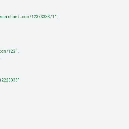
emerchant.com/123/3333/1"
,
com/123"
,
,
12223333"