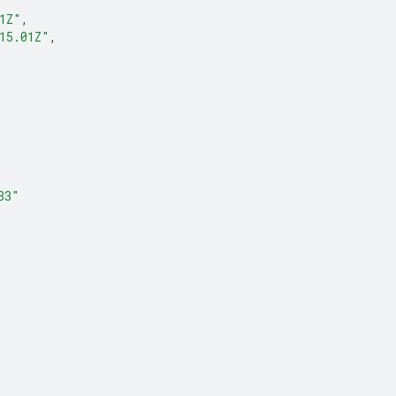
1Z"
,
15.01Z"
,
33"