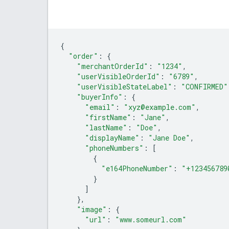
{
"order"
:
{
"merchantOrderId"
:
"1234"
,
"userVisibleOrderId"
:
"6789"
,
"userVisibleStateLabel"
:
"CONFIRMED"
"buyerInfo"
:
{
"email"
:
"xyz@example.com"
,
"firstName"
:
"Jane"
,
"lastName"
:
"Doe"
,
"displayName"
:
"Jane Doe"
,
"phoneNumbers"
:
[
{
"e164PhoneNumber"
:
"+123456789
}
]
},
"image"
:
{
"url"
:
"www.someurl.com"