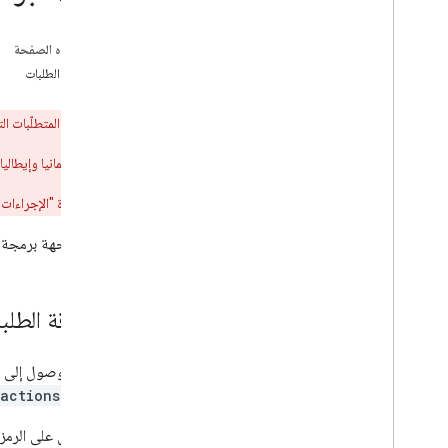
على هذه الصفحة
مصادقة الطلبات
تحذير:
بسبب المتطلّبات الت
الدانمرك وفرنسا وألمانيا وإيطالي
وسيستمر عمل ميزة "الإجراءات ال
تسمح واجهة برمجة تطبيقات طلبات "المهام م
مصادقة الطلب
يتطلب الوصول إلى نقطة نهاية واجهة برمجة 
actions.order
وللحصول على الرمز ا