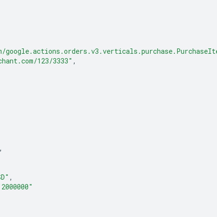
m/google.actions.orders.v3.verticals.purchase.PurchaseIt
chant.com/123/3333"
,
,
SD"
,
"2000000"