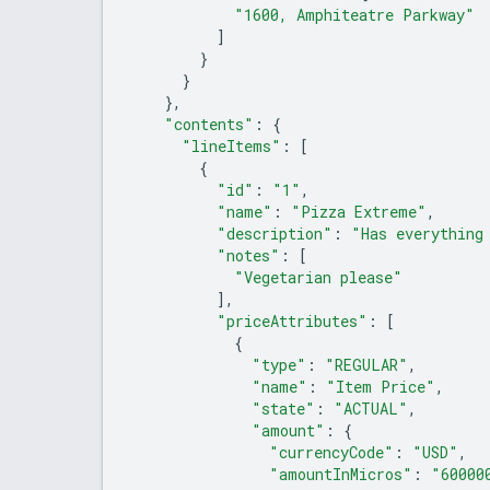
"1600, Amphiteatre Parkway"
]
}
}
},
"contents"
:
{
"lineItems"
:
[
{
"id"
:
"1"
,
"name"
:
"Pizza Extreme"
,
"description"
:
"Has everything
"notes"
:
[
"Vegetarian please"
],
"priceAttributes"
:
[
{
"type"
:
"REGULAR"
,
"name"
:
"Item Price"
,
"state"
:
"ACTUAL"
,
"amount"
:
{
"currencyCode"
:
"USD"
,
"amountInMicros"
:
"60000