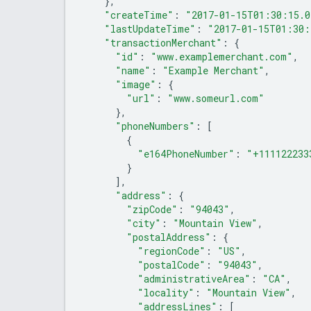
},
"createTime"
:
"2017-01-15T01:30:15.0
"lastUpdateTime"
:
"2017-01-15T01:30:
"transactionMerchant"
:
{
"id"
:
"www.examplemerchant.com"
,
"name"
:
"Example Merchant"
,
"image"
:
{
"url"
:
"www.someurl.com"
},
"phoneNumbers"
:
[
{
"e164PhoneNumber"
:
"+111122233
}
],
"address"
:
{
"zipCode"
:
"94043"
,
"city"
:
"Mountain View"
,
"postalAddress"
:
{
"regionCode"
:
"US"
,
"postalCode"
:
"94043"
,
"administrativeArea"
:
"CA"
,
"locality"
:
"Mountain View"
,
"addressLines"
:
[