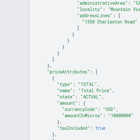
"administrativeArea"
:
"C
"locality"
:
"Mountain Vi
"addressLines"
:
[
"1350 Charleston Road"
]
}
}
}
}
]
},
"priceAttributes"
:
[
{
"type"
:
"TOTAL"
,
"name"
:
"Total Price"
,
"state"
:
"ACTUAL"
,
"amount"
:
{
"currencyCode"
:
"USD"
,
"amountInMicros"
:
"10000000"
},
"taxIncluded"
:
true
},