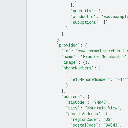
],
"quantity"
:
1
,
"productId"
:
"www.exampl
"subOptions"
:
[]
}
]
},
"provider"
:
{
"id"
:
"www.examplemerchant2.
"name"
:
"Example Merchant 2"
"image"
:
{},
"phoneNumbers"
:
[
{
"e164PhoneNumber"
:
"+111
}
],
"address"
:
{
"zipCode"
:
"94043"
,
"city"
:
"Mountain View"
,
"postalAddress"
:
{
"regionCode"
:
"US"
,
"postalCode"
:
"94043"
,