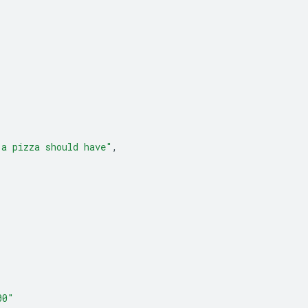
 a pizza should have"
,
00"