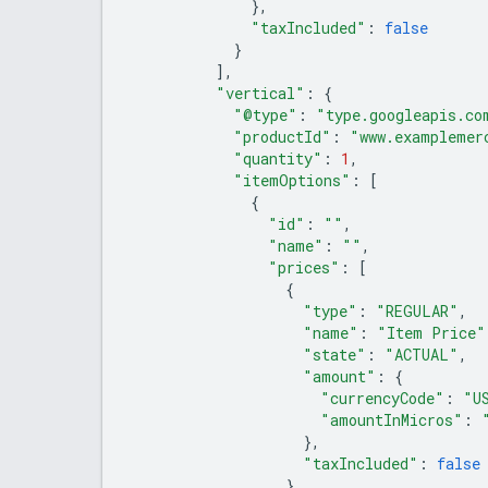
},
"taxIncluded"
:
false
}
],
"vertical"
:
{
"@type"
:
"type.googleapis.co
"productId"
:
"www.examplemer
"quantity"
:
1
,
"itemOptions"
:
[
{
"id"
:
""
,
"name"
:
""
,
"prices"
:
[
{
"type"
:
"REGULAR"
,
"name"
:
"Item Price"
"state"
:
"ACTUAL"
,
"amount"
:
{
"currencyCode"
:
"U
"amountInMicros"
:
},
"taxIncluded"
:
false
}