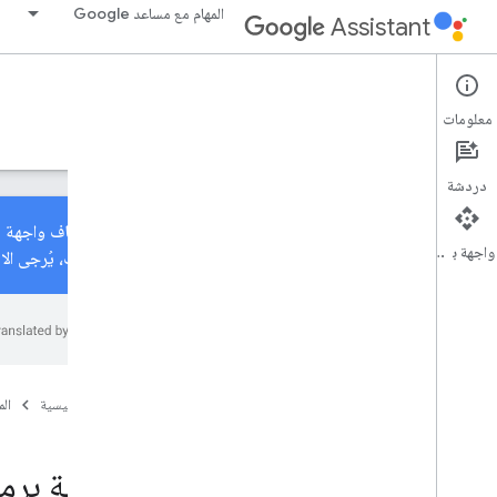
المهام مع مساعد Google
Assistant
Transactions
Conversational Actions
معلومات
الأدلة
مَراجع
عيّنات
دردشة
واجهة برمجة التطبيقات
المعلومات، يُرجى ال
واجهة برمجة تطبيقات الطلبات
نظرة عامة
واجهة برمجة التطبيقات v3
الصفحة الرئيسية
ال
مَراجع
واجهة برمجة