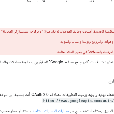
نظيمية الجديدة، أصبحت وظائف المعاملات لم تعُد ميزة "الإجراءات المستندة إلى المحادثة" متو
ا وهولندا والنرويج وبولندا وإسبانيا والسويد
مرتبطة بالمعاملات" في جميع اللغات المتاحة.
ع مساعد Google" للمطوّرين بمعالجة معاملات والسلع المادية في أعمالهم.
ات
التطبيقات مصادقة OAuth 2.0. أنت بحاجة إلى تم تفويض الرمز المميز لمستخدم OAuth 2.0 للنطاق
.
https://www.googleapis.com/auth/
لمميّز، يمكنك استخدام أي من
مسارات المسارات المتاحة
، باستثناء مسار
حسابات