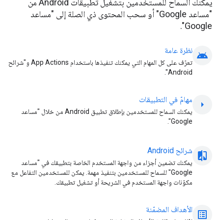
يمكنك السماح للمستخدمين بتشغيل تطبيقات Android من
"مساعد Google" أو سحب المحتوى ذي الصلة إلى "مساعد
Google".
نظرة عامة
android
تعرّف على كل المهام التي يمكنك تنفيذها باستخدام App Actions و"شرائح
Android".
مهامّ في التطبيقات
arrow_right
يمكنك السماح للمستخدمين بإطلاق تطبيق Android من خلال "مساعد
Google".
شرائح Android
com
يمكنك تضمين أجزاء من واجهة المستخدم الخاصة بتطبيقك في "مساعد
Google" للسماح للمستخدمين بتنفيذ مهمة. يمكن للمستخدمين التفاعل مع
مكوّنات واجهة المستخدم في الشريحة أو تشغيل تطبيقك.
الأهداف المضمّنة
list_alt