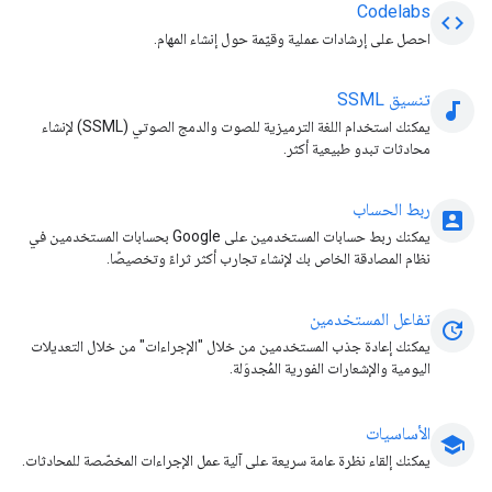
Codelabs
code
احصل على إرشادات عملية وقيّمة حول إنشاء المهام.
تنسيق SSML
audiotrack
يمكنك استخدام اللغة الترميزية للصوت والدمج الصوتي (SSML) لإنشاء
محادثات تبدو طبيعية أكثر.
ربط الحساب
account_box
يمكنك ربط حسابات المستخدمين على Google بحسابات المستخدمين في
نظام المصادقة الخاص بك لإنشاء تجارب أكثر ثراءً وتخصيصًا.
تفاعل المستخدمين
update
يمكنك إعادة جذب المستخدمين من خلال "الإجراءات" من خلال التعديلات
اليومية والإشعارات الفورية المُجدوَلة.
الأساسيات
school
يمكنك إلقاء نظرة عامة سريعة على آلية عمل الإجراءات المخصّصة للمحادثات.