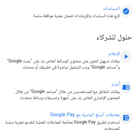
السياسات
check_circle
اتّبِع هذه السياسات والإرشادات لضمان عملية موافقة سلسة.
حلول للشركاء
الإعلام
play_arrow
يمكنك تسهيل العثور على محتوى الوسائط الخاص بك على "بحث Google"
و"مساعد Google" وبدء التشغيل مباشرةً في تطبيقك أو منصتك.
أخبار
menu_book
يمكنك التفاعل مع المستخدمين من خلال "مساعد Google" من خلال
المحتوى الإخباري الخاص بك على أجهزة وتنسيقات وسائط متعددة.
معاملات السلع المادية مع Google Pay
account_balance_wallet
استخدِم تطبيق Google Pay لمعالجة المعاملات الفعلية لتقديم تجربة سلسة
للمستخدم.