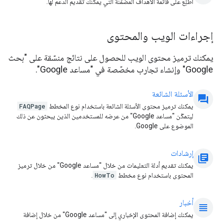
اطّلِع على قائمة الأهداف المضمّنة التي يمكنك تقديم الدعم لها.
إجراءات الويب والمحتوى
يمكنك ترميز محتوى الويب للحصول على نتائج منسّقة على "بحث
Google" وإنشاء تجارب مخصّصة في "مساعد Google".
الأسئلة الشائعة
question_answer
يمكنك ترميز محتوى الأسئلة الشائعة باستخدام نوع المخطط
FAQPage
ليتمكّن "مساعد Google" من عرضه للمستخدمين الذين يبحثون عن ذلك
الموضوع على Google.
إرشادات
library_books
يمكنك تقديم أدلة التعليمات من خلال "مساعد Google" من خلال ترميز
المحتوى باستخدام نوع مخطط
HowTo
.
أخبار
view_headline
يمكنك إضافة المحتوى الإخباري إلى "مساعد Google" من خلال إضافة