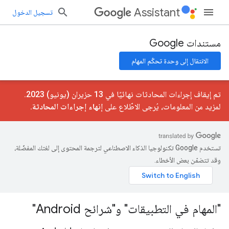
Assistant
تسجيل الدخول
مستندات Google
الانتقال إلى وحدة تحكّم المهام
تم إيقاف إجراءات المحادثات نهائيًا في 13 حزيران (يونيو) 2023.
لمزيد من المعلومات، يُرجى الاطّلاع على
إنهاء إجراءات المحادثة
.
تستخدم Google تكنولوجيا الذكاء الاصطناعي لترجمة المحتوى إلى لغتك المفضّلة،
وقد تتضمّن بعض الأخطاء.
"المهام في التطبيقات" و"شرائح Android"