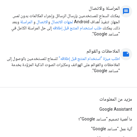
المراسلة والاتصال
message
يمكنك السماح للمستخدمين بإرسال الرسائل وإجراء المكالمات بدون لمس
الجهاز. تنفيذ أهداف Android
لجهات الاتصال
و
الاتصال
و
المراسلة
وبعد
ذلك، يمكنك
طلب استخدام المنتج قبل إطلاقه
إلى حل المراسلة الكامل في
"مساعد Google".
الملاحظات والقوائم
note
اطلب ميزة "استخدام المنتج قبل إطلاقه"
للسماح للمستخدمين بالوصول إلى
الملاحظات والقوائم على الهواتف ومكبّرات الصوت الذكية المزوّدة بخدمة
"مساعد Google".
مزيد من المعلومات
Google Assistant
ما أهمية تصميم "مساعد Google"؟
آلية عمل "مساعد Google"