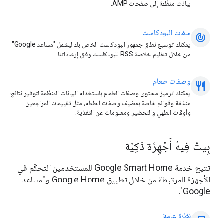
بيانات منظَّمة إلى صفحات AMP.
ملفات البودكاست
track_changes
يمكنك توسيع نطاق جمهور البودكاست الخاص بك ليشمل "مساعد Google"
من خلال تنظيم خلاصة RSS للبودكاست وفق إرشاداتنا.
وصفات طعام
resta
يمكنك ترميز محتوى وصفات الطعام باستخدام البيانات المنظَّمة لتوفير نتائج
منسّقة وقوائم خاصة بمضيف وصفات الطعام، مثل تقييمات المراجعين
وأوقات الطهي والتحضير ومعلومات عن التغذية.
بِيتْ فِيهْ أَجْهِزَة ذَكِيَّة
تتيح خدمة Google Smart Home للمستخدمين التحكّم في
الأجهزة المرتبطة من خلال تطبيق Google Home و"مساعد
Google".
نظرة عامة