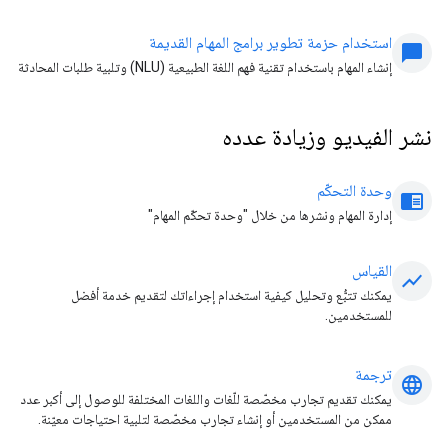
استخدام حزمة تطوير برامج المهام القديمة
chat_bubble
إنشاء المهام باستخدام تقنية فهم اللغة الطبيعية (NLU) وتلبية طلبات المحادثة
نشر الفيديو وزيادة عدده
وحدة التحكّم
chrome_reader_mode
إدارة المهام ونشرها من خلال "وحدة تحكّم المهام"
القياس
show_chart
يمكنك تتبُّع وتحليل كيفية استخدام إجراءاتك لتقديم خدمة أفضل
للمستخدمين.
ترجمة
language
يمكنك تقديم تجارب مخصّصة للّغات واللغات المختلفة للوصول إلى أكبر عدد
ممكن من المستخدمين أو إنشاء تجارب مخصّصة لتلبية احتياجات معيّنة.