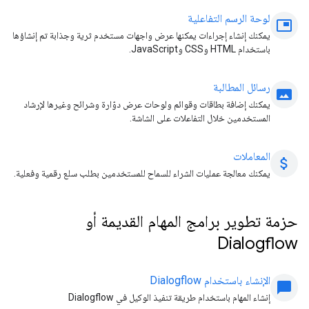
لوحة الرسم التفاعلية
picture_in_picture
يمكنك إنشاء إجراءات يمكنها عرض واجهات مستخدم ثرية وجذابة تم إنشاؤها
باستخدام HTML وCSS وJavaScript.
رسائل المطالبة
panorama
يمكنك إضافة بطاقات وقوائم ولوحات عرض دوّارة وشرائح وغيرها لإرشاد
المستخدمين خلال التفاعلات على الشاشة.
المعاملات
attach_money
يمكنك معالجة عمليات الشراء للسماح للمستخدمين بطلب سلع رقمية وفعلية.
حزمة تطوير برامج المهام القديمة أو
Dialogflow
الإنشاء باستخدام Dialogflow
chat_bubble
إنشاء المهام باستخدام طريقة تنفيذ الوكيل في Dialogflow