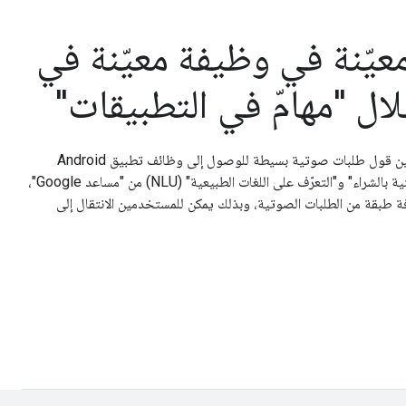
يّنة في وظيفة معيّنة في
ال "مهامّ في التطبيقات"
تتيح "إجراءات التطبيقات" للمستخدمين قول طلبات صوتية بسيطة للوصول إلى وظائف تطبيق Android
بسرعة. من خلال ميزة "التعرّف على النية بالشراء" و"التعرّف على اللغات الطبيعية" (NLU) من "مساعد Google"،
ة طبقة من الطلبات الصوتية، وبذلك يمكن للمستخدمين الانتقال إلى