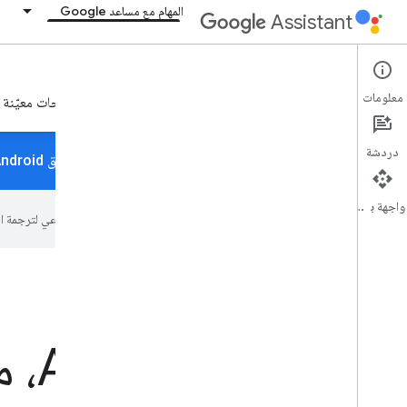
المهام مع مساعد Google
Assistant
App Actions
معلومات
إطلاق التطبيقات المتوافقة مع Android والروابط المؤدية لصفحات معيّنة في "مساعد Google"
دردشة
هل تريد أن يعمل تطبيق Android بسلاسة مع "مساعد Google"؟ يمكنك
واجهة برمجة التطبيقات
تستخدم Google تكنولوجيا الذكاء الاصطناعي لترجمة المحتوى إلى لغتك المفضّلة، وقد تتضمّن بعض الأخطاء.
تطبيق