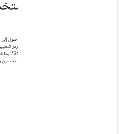
عرض المهام الشائعة باستخد
الاختصارات
ساعِد المستخدمين على إنشاء اختصارات مخصّصة للتطبيقات للوصول إلى الم
بسرعة وسهولة. تظهر الاختصارات عند الضغط مع الاستمرار على رمز التطبي
الرئيسية لإنشاء رمز 
ويمكن لخدمة "مساعد Google" اقتراح اختصارات ذات صلة لل
تطبيقك.
البدء