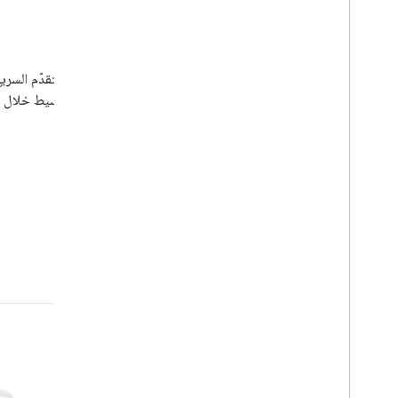
الصوت
تقليل أي صعوبات قد يواجهها المستخدم من خلال السماح له بالتقدّم السري
باستخدام الطلبات الصوتية الخاصة به يمكن إتمام هذا الدمج البسيط خلال
تطبيقات Android.
البدء