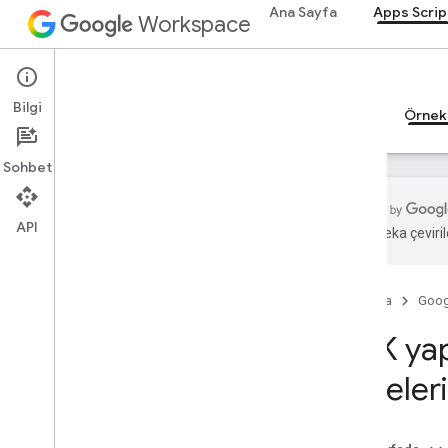
Ana Sayfa
Apps Scrip
Workspace
Apps Script
Bilgi
Genel bakış
Rehberler
Başvuru Kaynakları
Örnek
Sohbet
API
Yapay zeka çevirile
Genel bakış
Ana Sayfa
Goog
Hızlı başlangıç kılavuzları
Otomasyon
ADK yap
Özel işlevler
ifadele
Vertex AI ile metin oluşturma
Kütüphaneler