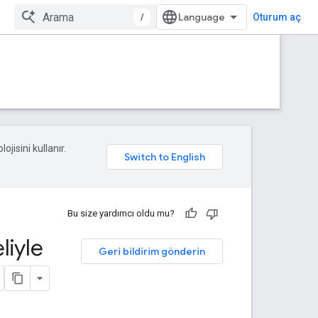
/
Oturum aç
ojisini kullanır.
Bu size yardımcı oldu mu?
liyle
Geri bildirim gönderin