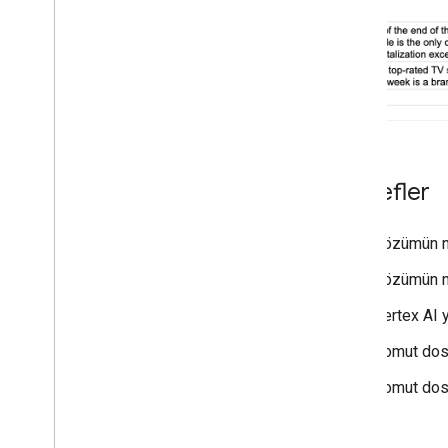
You
Tube video görüntülemelerini ve
yorumlarını izleme
Formlar'dan Drive'a dosya yükleme
Codelab uygulamaları
Apps Komut Dosyası ile ilgili temel
bilgiler
Hedefler
Çözümün ne
Çözümün na
Vertex AI y
Komut dosy
Komut dosya