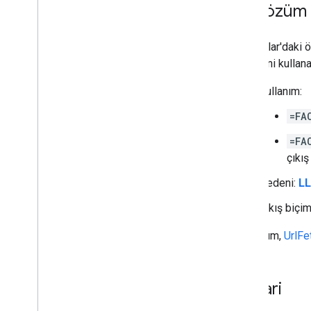
Bu çözüm 
E-Tablolar'daki ö
bilgilerini kulla
Kullanım:
=FA
=FA
çıkış
Nedeni:
LL
Çıkış biçi
Bu çözüm,
UrlF
Mimari