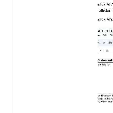
Hisse senedi fiyatı düşüşü uyarılarını
Vertex AI A
alın
özellikleri
CSV verilerini e-tabloya aktarma
Toplantılar için ajanda oluşturma
Vertex AI'
Yeni çalışanların ekipman taleplerini
yönetme
Apps Script API'yi kullanarak projeleri
yönetme
Google Workspace'te erişilebilen bir
yapay zeka aracısıyla seyahat planlama
Ekip tatil takvimi doldurun
Takvim ve E-Tablolar'da zamanı ve
etkinlikleri kaydetme
Geri bildirimleri yanıtlayın
Apps Komut Dosyası işlevlerini uzaktan
çalıştırma
Seçilmiş içerikler gönderin
Çalışanlara kişiselleştirilmiş teşekkür
sertifikaları gönderin
Yeni işe alınanlarla kaynak paylaşın
Birden fazla sayfadaki verileri özetle