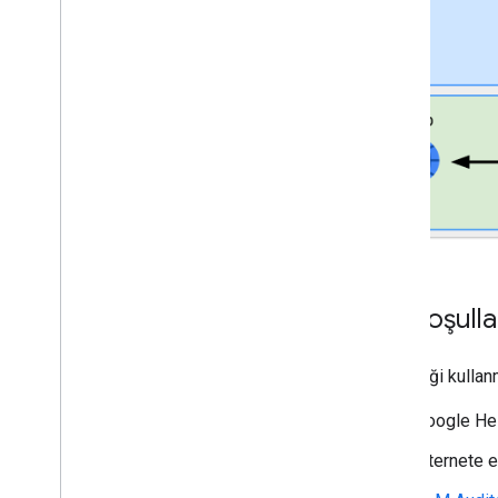
Ön koşulla
Bu örneği kullan
Google Hes
İnternete e