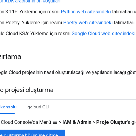
r ADK aracısının ön koşulları
on 3.11+: Yükleme için resmi
Python web sitesindeki
talimatları 
on Poetry: Yükleme için resmi
Poetry web sitesindeki
talimatları
le Cloud KSA: Yükleme için resmi
Google Cloud web sitesindeki
zırlama
le Cloud projesinin nasıl oluşturulacağı ve yapılandırılacağı göst
d projesi oluşturma
 konsolu
gcloud CLI
 Cloud Console'da Menü
>
IAM & Admin
>
Proje Oluştur
'a gi
menu
je oluşturma bölümüne gitme