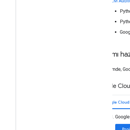
LLM Audito
Pyth
Pyth
Goog
Ortamı ha
Bu bölümde, Goog
Google Clou
Google Cloud
Google
Pro