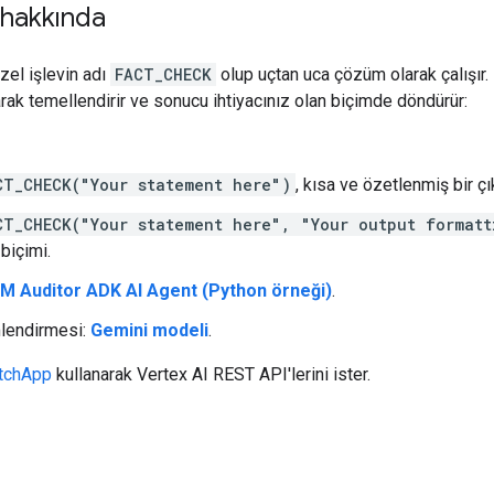
hakkında
zel işlevin adı
FACT_CHECK
olup uçtan uca çözüm olarak çalışır. 
narak temellendirir ve sonucu ihtiyacınız olan biçimde döndürür:
CT_CHECK("Your statement here")
, kısa ve özetlenmiş bir çıkt
CT_CHECK("Your statement here", "Your output formatt
 biçimi.
M Auditor ADK AI Agent (Python örneği)
.
mlendirmesi:
Gemini modeli
.
etchApp
kullanarak Vertex AI REST API'lerini ister.