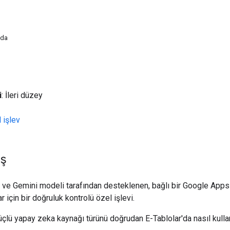
nda
i
: İleri düzey
 işlev
ış
 ve Gemini modeli tarafından desteklenen, bağlı bir Google Apps
 için bir doğruluk kontrolü özel işlevi.
güçlü yapay zeka kaynağı türünü doğrudan E-Tablolar'da nasıl kull