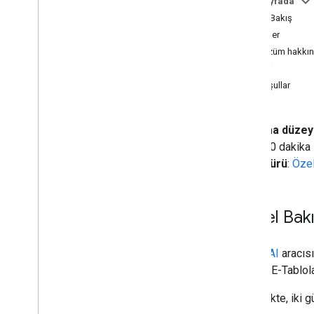
Bu sayfada
Eğitimler
Genel Bakış
Birden fazla dokümandan içerik
toplama
Hedefler
Katmanlı fiyat indirimi hesaplama
Bu çözüm hakkı
Sürüş mesafesini hesaplama ve
Mimari
metreleri mile dönüştürme
Ön koşullar
Çalışanların zaman çizelgelerini
toplama ve inceleme
Google Cloud Natural Language API'yi
Kodlama düzey
kullanarak geri bildirimlerdeki yaklaşımı
analiz etme
Süre
: 30 dakika
Gmail ve E-Tablolar ile posta birleştirme
Proje türü
:
Özel
oluşturma
Site dışında kaydolma
Bir konferanstaki oturumlar için kayıt
Genel Bak
oluşturun
Turnuva köşeli parantezi oluşturma
ADK yapay zeka aracısı ve Gemini
Vertex AI
aracısı
modeliyle ifadelerin doğruluğunu
Google E-Tablolar
kontrol etme
E-Tablolar'dan PDF oluşturma ve
Bu örnekte, iki 
gönderme