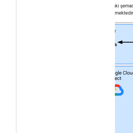
Aşağıdaki şemada
gösterilmektedir