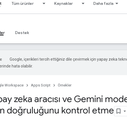
t
Tüm ürünler
Kaynaklar
Daha fazla
ler
Destek
Google, içerikleri tercih ettiğiniz dile çevirmek için yapay zeka teknol
rinde hata olabilir.
le Workspace
Apps Script
Örnekler
ay zeka aracısı ve Gemini mode
rin doğruluğunu kontrol etme