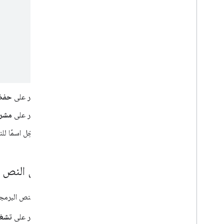
انقر على
حفظ
انقر على
مشرو
أدخِل اسمًا ل
تشغيل النص ا
لتشغيل النص البرمجي،
انقر على
تشغ