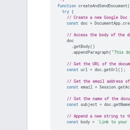
function
createAndSendDocument
(
try
{
// Create a new Google Doc
const
doc
=
DocumentApp
.
cre
// Access the body of the d
doc
.
getBody
()
.
appendParagraph
(
"This d
// Get the URL of the docu
const
url
=
doc
.
getUrl
();
// Get the email address of
const
email
=
Session
.
getAc
// Get the name of the doc
const
subject
=
doc
.
getName
// Append a new string to t
const
body
=
`Link to your 