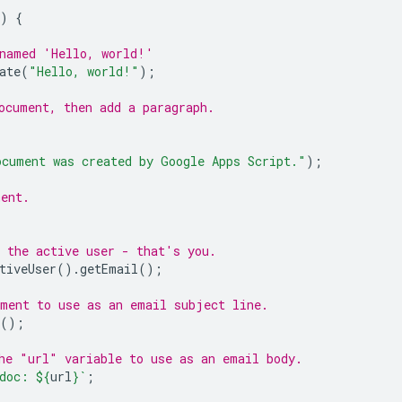
)
{
 named 'Hello, world!'
ate
(
"Hello, world!"
);
ocument, then add a paragraph.
ocument was created by Google Apps Script."
);
ment.
 the active user - that's you.
tiveUser
().
getEmail
();
ument to use as an email subject line.
();
he "url" variable to use as an email body.
doc: 
${
url
}
`
;