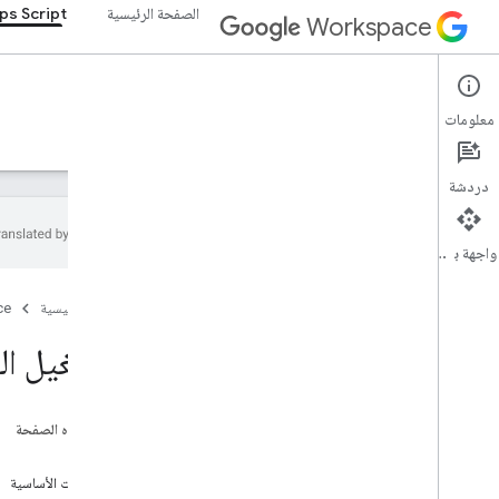
الصفحة الرئيسية
ps Script
Workspace
Apps Script
معلومات
نظرة عامة
الأدلة
المرجع
نماذج
الدعم
دردشة
واجهة برمجة التطبيقات
نظرة عامة
الصفحة الرئيسية
ce
البدء السريع
التشغيل ال
الأتمتة
الدوال المخصصة
إنشاء نص باستخدام Vertex AI
على هذه الصفحة
المكتبات
الأهداف
المتطلبات الأساسية