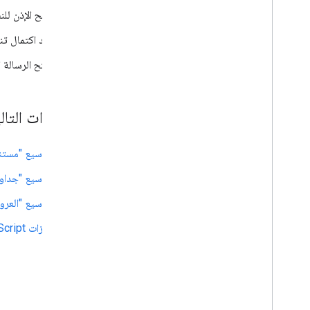
امنح الإذن للنصّ الب
بعد اكتمال تن
افتح الرسالة ا
الخطوات التال
توسيع "مستندات e
توسيع "جداول بيا
توسيع "العروض ا
ميزات JavaScript الأساسية