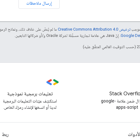
إرسال ملاحظات
بموجب
ترخيص Creative Commons Attribution 4.0‏
ما لم يُنصّ على خلاف ذلك، ونماذج الر
. إنّ Java هي علامة تجارية مسجَّلة لشركة Oracle و/أو شركائها التابعين.
Stack Overfl
تعليمات برمجية نموذجية
طرح سؤال ضمن علامة google-
استكشِف عيّنات التعليمات البرمجية
apps-script
لدينا أو انسخها لإنشاء رمزك الخاص.
لأدوات
ربط