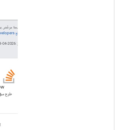
إنّ محتوى هذه الصفحة مرخّص 
مراجعة
سياسات موقع Google Developers‏
تاريخ التعديل الأخير: 2026-04-23 (حسب التوقيت العالمي المتفَّق عليه)
المدونة
ow
الاطّلاع على مدونة Google
Workspace Developers
Google Workspace لمطوّري البرامج
ا