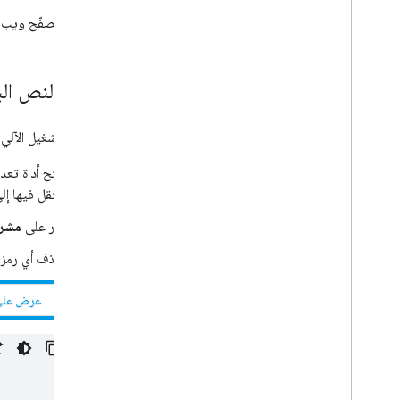
إدارة طلبات معدات الموظفين الجدد
متصفّح ويب ي
إدارة المشاريع باستخدام Apps Script API
التخطيط للسفر باستخدام وكيل مستند إلى الذكاء
الاصطناعي يمكن الوصول إليه في جميع تطبيقات
Google Workspace
إعداد النص ا
تعبئة تقويم عطلة الفريق
تسجيل الوقت والأنشطة في "تقويم Google"
لإنشاء التشغيل الآلي، 
و"جداول بيانات Google"
الردّ على الملاحظات
لفتح أداة تعديل النصوص
تشغيل دوال "برمجة تطبيقات Google" عن بُعد
تنتقل فيها إل
إرسال محتوى منظّم
إرسال شهادات تقدير مخصّصة إلى الموظفين
انقر على
مشر
مشاركة الموارد مع الموظفين الجدد
احذف أي رمز ف
تلخيص البيانات من أوراق متعددة
تتبُّع عدد مشاهدات فيديوهات You
Tube
عرض على tHub
والتعليقات عليها
تحميل الملفات إلى Drive من "نماذج Google"
Codelabs
أساسيات Apps Script