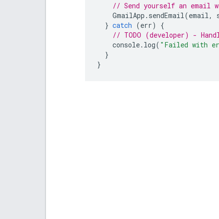
// Send yourself an email w
GmailApp
.
sendEmail
(
email
,
}
catch
(
err
)
{
// TODO (developer) - Hand
console
.
log
(
"Failed with e
}
}