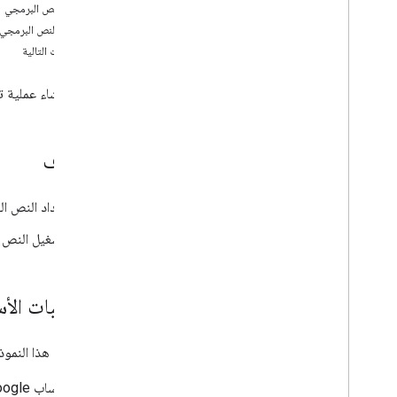
البرامج التعليمية
إعداد النص البرمجي
تجميع المحتوى من مستندات متعددة
تشغيل النص البرمجي
احتساب خصم على السعر المتعدد المستويات
الخطوات التالية
حساب مسافة القيادة وتحويل الأمتار إلى أميال
جمع الجداول الزمنية من الموظفين ومراجعتها
يمكنك إنشاء عملية تلقائية تنشئ مستندًا في 
تحليل آراء العملاء باستخدام Google Cloud
Natural Language API
إنشاء عملية دمج للبريد باستخدام Gmail
الأهداف
و"جداول بيانات Google"
إنشاء اشتراك خارج الموقع
إنشاء اشتراك في الجلسات في مكالمة فيديو
إعداد النص ا
إنشاء قوس بطولة
تشغيل النص 
التأكّد من صحة العبارات باستخدام وكيل الذكاء
الاصطناعي في "حزمة تطوير التطبيقات" ونموذج
Gemini
إنشاء ملفات PDF وإرسالها من "جداول بيانات
المتطلبات الأ
Google"
الحصول على تنبيهات بشأن انخفاض أسعار
الأسهم
لاستخدام هذا النموذج
استيراد بيانات ملف CSV إلى جدول بيانات
إنشاء جدول أعمال للاجتماعات
حساب Google (قد تتطلب حسابات Google Workspace موافقة المشرف)