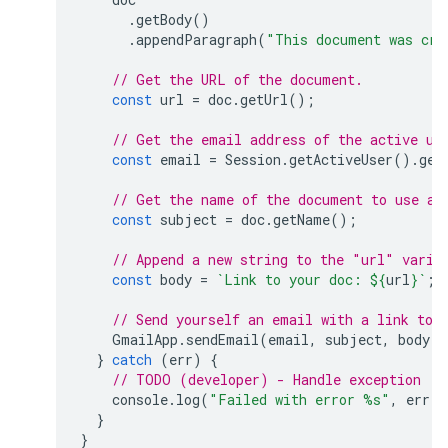
.
getBody
()
.
appendParagraph
(
"This document was cre
// Get the URL of the document.
const
url
=
doc
.
getUrl
();
// Get the email address of the active us
const
email
=
Session
.
getActiveUser
().
get
// Get the name of the document to use as
const
subject
=
doc
.
getName
();
// Append a new string to the "url" varia
const
body
=
`Link to your doc: 
${
url
}
`
;
// Send yourself an email with a link to 
GmailApp
.
sendEmail
(
email
,
subject
,
body
);
}
catch
(
err
)
{
// TODO (developer) - Handle exception
console
.
log
(
"Failed with error %s"
,
err
.
m
}
}