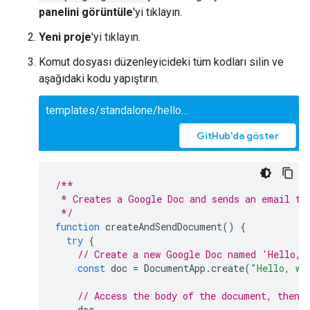
panelini görüntüle
'yi tıklayın.
Yeni proje
'yi tıklayın.
Komut dosyası düzenleyicideki tüm kodları silin ve
aşağıdaki kodu yapıştırın.
templates/standalone/helloWorld.gs
GitHub'da göster
/**
 * Creates a Google Doc and sends an email to
 */
function
createAndSendDocument
()
{
try
{
// Create a new Google Doc named 'Hello, 
const
doc
=
DocumentApp
.
create
(
"Hello, wo
// Access the body of the document, then 
doc