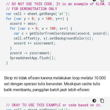
// DO NOT USE THIS CODE. It is an example of SLOW, 
// FOR DEMONSTRATION ONLY
var
cell
=
sheet
.
getRange
(
'a1'
);
for
(
var
y
=
0
;
y
 < 
100
;
y
++
)
{
xcoord
=
xmin
;
for
(
var
x
=
0
;
x
 < 
100
;
x
++
)
{
var
c
=
getColorFromCoordinates
(
xcoord
,
ycoord
);
cell
.
offset
(
y
,
x
).
setBackgroundColor
(
c
);
xcoord
+=
xincrement
;
}
ycoord
-=
yincrement
;
SpreadsheetApp
.
flush
();
}
Skrip ini tidak efisien karena melakukan loop melalui 10.000
sel dengan operasi tulis berurutan. Meskipun cache tulis
balik membantu, panggilan batch jauh lebih efisien:
// OKAY TO USE THIS EXAMPLE or code based on it.
var
cell
=
sheet
.
getRange
(
'a1'
);