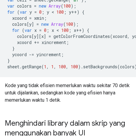
var
colors
=
new
Array
(
100
);
for
(
var
y
=
0
;
y
 < 
100
;
y
++
)
{
xcoord
=
xmin
;
colors
[
y
]
=
new
Array
(
100
);
for
(
var
x
=
0
;
x
 < 
100
;
x
++
)
{
colors
[
y
][
x
]
=
getColorFromCoordinates
(
xcoord
,
y
xcoord
+=
xincrement
;
}
ycoord
-=
yincrement
;
}
sheet
.
getRange
(
1
,
1
,
100
,
100
).
setBackgrounds
(
colors
Kode yang tidak efisien memerlukan waktu sekitar 70 detik
untuk dijalankan, sedangkan kode yang efisien hanya
memerlukan waktu 1 detik.
Menghindari library dalam skrip yang
menggunakan banyak UI