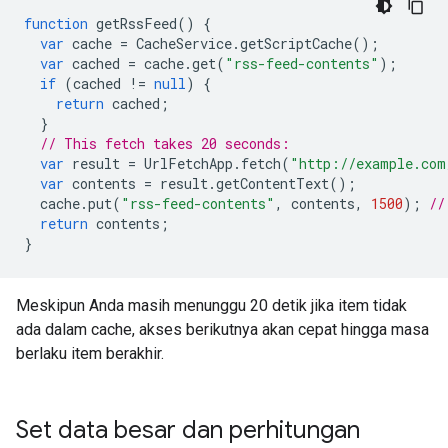
function
getRssFeed
()
{
var
cache
=
CacheService
.
getScriptCache
();
var
cached
=
cache
.
get
(
"rss-feed-contents"
);
if
(
cached
!=
null
)
{
return
cached
;
}
// This fetch takes 20 seconds:
var
result
=
UrlFetchApp
.
fetch
(
"http://example.com
var
contents
=
result
.
getContentText
();
cache
.
put
(
"rss-feed-contents"
,
contents
,
1500
);
//
return
contents
;
}
Meskipun Anda masih menunggu 20 detik jika item tidak
ada dalam cache, akses berikutnya akan cepat hingga masa
berlaku item berakhir.
Set data besar dan perhitungan