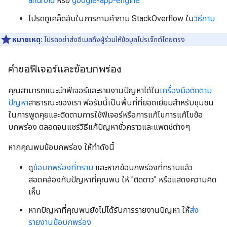
android
หรือ
google-app-engine
โปรดดูเคล็ดลับในการถามคำถาม StackOverflow ใน
วิธีถาม
หมายเหตุ:
โปรดอย่าส่งอีเมลถึงผู้ร่วมให้ข้อมูลโปรเจ็กต์โดยตรง
คำขอฟีเจอร์และข้อบกพร่อง
คุณสามารถแนะนำฟีเจอร์และรายงานปัญหาได้ใน
เครื่องมือติดตาม
ปัญหา
สาธารณะของเรา ฟอรัมนี้เป็นพื้นที่ที่ยอดเยี่ยมสำหรับชุมชน
ในการพูดคุยและติดตามการใช้ฟีเจอร์หรือการแก้ไขการแก้ไขข้อ
บกพร่อง ตลอดจนแชร์วิธีแก้ปัญหาชั่วคราวและแพตช์ต่างๆ
หากคุณพบข้อบกพร่อง ให้ทำดังนี้
ดู
ข้อบกพร่องที่ทราบ
และหากข้อบกพร่องที่ทราบแล้ว
สอดคล้องกับปัญหาที่คุณพบ ให้ "ติดดาว" หรือแสดงความคิด
เห็น
หากปัญหาที่คุณพบยังไม่ได้รับการรายงานปัญหา ให้
ส่ง
รายงานข้อบกพร่อง