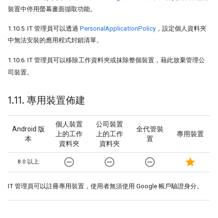
裝置中停用螢幕畫面擷取功能。
1.10.5. IT 管理員可以透過
PersonalApplicationPolicy
，設定個人資料夾
中無法安裝的應用程式封鎖清單。
1.10.6. IT 管理員可以移除工作資料夾或抹除整個裝置，藉此放棄管理公
司裝置。
1
.
11
.
專用裝置佈建
個人裝置
公司裝置
Android 版
全代管裝
上的工作
上的工作
專用裝置
本
置
資料夾
資料夾
remove_circle_outline
remove_circle_outline
remove_circle_outline
star
8.0 以上
IT 管理員可以註冊專用裝置，使用者無須使用 Google 帳戶驗證身分。