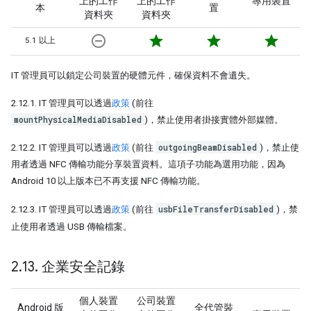
上的工作
上的工作
專用裝置
本
置
資料夾
資料夾
remove_circle_outline
star
star
star
5.1 以上
IT 管理員可以鎖定公司裝置的硬體元件，確保資料不會遺失。
2.12.1. IT 管理員可以透過
政策
(前往
mountPhysicalMediaDisabled
)，禁止使用者掛接實體外部媒體。
outgoingBeamDisabled
2.12.2. IT 管理員可以透過
政策
(前往
)，禁止使
用者透過 NFC 傳輸功能分享裝置資料。這項子功能為選用功能，因為
Android 10 以上版本已不再支援 NFC 傳輸功能。
usbFileTransferDisabled
2.12.3. IT 管理員可以透過
政策
(前往
)，禁
止使用者透過 USB 傳輸檔案。
2
.
13
.
企業安全記錄
個人裝置
公司裝置
Android 版
全代管裝