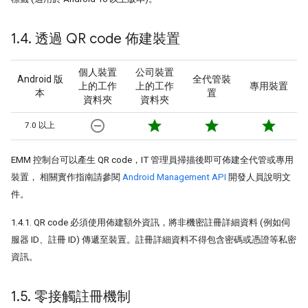
1
.
4
.
透過 QR code 佈建裝置
個人裝置
公司裝置
Android 版
全代管裝
上的工作
上的工作
專用裝置
本
置
資料夾
資料夾
remove_circle_outline
star
star
star
7.0 以上
EMM 控制台可以產生 QR code，IT 管理員掃描後即可佈建全代管或專用
裝置， 相關實作指南請參閱
Android Management API
開發人員說明文
件。
1.4.1. QR code 必須使用佈建額外資訊，將非機密註冊詳細資料 (例如伺
服器 ID、註冊 ID) 傳遞至裝置。註冊詳細資料不得包含密碼或憑證等私密
資訊。
1
.
5
.
零接觸註冊機制