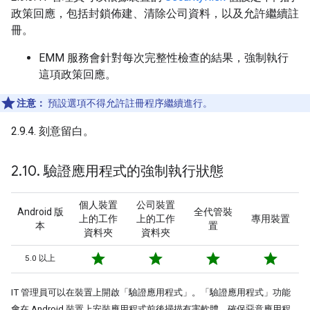
政策回應，包括封鎖佈建、清除公司資料，以及允許繼續註
冊。
EMM 服務會針對每次完整性檢查的結果，強制執行
這項政策回應。
注意：
預設選項不得允許註冊程序繼續進行。
2.9.4. 刻意留白。
2
.
10
.
驗證應用程式的強制執行狀態
個人裝置
公司裝置
Android 版
全代管裝
上的工作
上的工作
專用裝置
本
置
資料夾
資料夾
star
star
star
star
5.0 以上
IT 管理員可以在裝置上開啟「驗證應用程式」
。「驗證應用程式」功能
會在 Android 裝置上安裝應用程式前後掃描有害軟體，確保惡意應用程