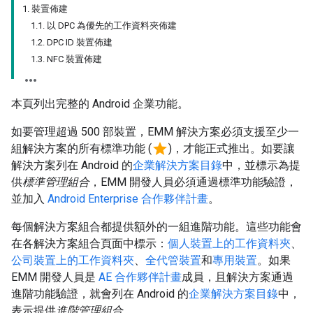
1. 裝置佈建
1.1. 以 DPC 為優先的工作資料夾佈建
1.2. DPC ID 裝置佈建
1.3. NFC 裝置佈建
本頁列出完整的 Android 企業功能。
如要管理超過 500 部裝置，EMM 解決方案必須支援至少一
star
組解決方案的所有標準功能 (
)，才能正式推出。如要讓
解決方案列在 Android 的
企業解決方案目錄
中，並標示為提
供
標準管理組合
，EMM 開發人員必須通過標準功能驗證，
並加入
Android Enterprise 合作夥伴計畫
。
每個解決方案組合都提供額外的一組進階功能。這些功能會
在各解決方案組合頁面中標示：
個人裝置上的工作資料夾
、
公司裝置上的工作資料夾
、
全代管裝置
和
專用裝置
。如果
EMM 開發人員是
AE 合作夥伴計畫
成員，且解決方案通過
進階功能驗證，就會列在 Android 的
企業解決方案目錄
中，
表示提供
進階管理組合
。