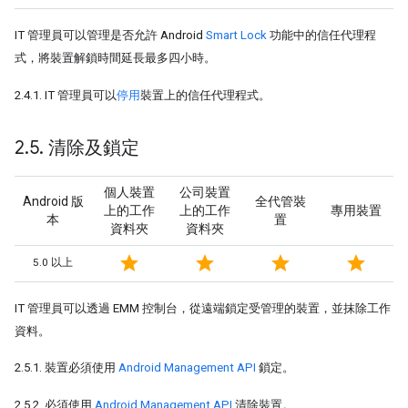
IT 管理員可以管理是否允許 Android
Smart Lock
功能中的信任代理程
式，將裝置解鎖時間延長最多四小時。
2.4.1. IT 管理員可以
停用
裝置上的信任代理程式。
2
.
5
.
清除及鎖定
個人裝置
公司裝置
Android 版
全代管裝
上的工作
上的工作
專用裝置
本
置
資料夾
資料夾
star
star
star
star
5.0 以上
IT 管理員可以透過 EMM 控制台，從遠端鎖定受管理的裝置，並抹除工作
資料。
2.5.1. 裝置必須使用
Android Management API
鎖定。
2.5.2. 必須使用
Android Management API
清除裝置。