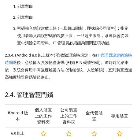
刻意留白
刻意留白
密碼輸入錯誤次數上限 (一旦超出限制，即抹除公司資料)：指定
使用者輸入錯誤密碼的次數上限，一旦超出限制，系統就會從裝
置中清除公司資料。IT 管理員必須能夠關閉這項功能。
2.3.4. (Android 8.0 以上版本) 強效驗證逾時規定：在
IT 管理員設定的逾時
時間
過後，必須輸入強效驗證密碼 (例如 PIN 碼或密碼)。逾時時間結束
後，系統會停用非高強度驗證方法 (例如指紋、人臉解鎖)，直到裝置透過
高強度驗證密碼解鎖為止。
2
.
4
.
管理智慧門鎖
個人裝置
公司裝置
Android 版
全代管裝
上的工作
上的工作
專用裝置
本
置
資料夾
資料夾
star_border
star_border
star_border
star_border
6.0 以上