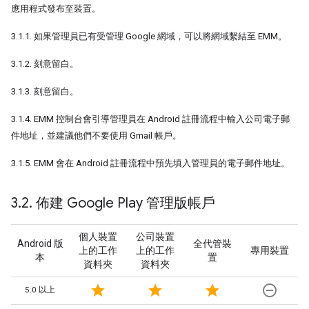
應用程式發布至裝置。
3.1.1. 如果管理員已有受管理 Google 網域，可以將網域繫結至 EMM。
3.1.2. 刻意留白。
3.1.3. 刻意留白。
3.1.4. EMM 控制台會引導管理員在 Android 註冊流程中輸入公司電子郵
件地址，並建議他們不要使用 Gmail 帳戶。
3.1.5. EMM 會在 Android 註冊流程中預先填入管理員的電子郵件地址。
3
.
2
.
佈建 Google Play 管理版帳戶
個人裝置
公司裝置
Android 版
全代管裝
上的工作
上的工作
專用裝置
本
置
資料夾
資料夾
star
star
star
remove_circle_outline
5.0 以上