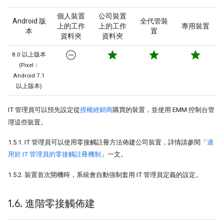
個人裝置
公司裝置
Android 版
全代管裝
上的工作
上的工作
專用裝置
本
置
資料夾
資料夾
remove_circle_outline
star
star
star
8.0 以上版本
(Pixel：
Android 7.1
以上版本)
IT 管理員可以預先設定從
授權經銷商
購買的裝置，並使用 EMM 控制台管
理這些裝置。
1.5.1. IT 管理員可以使用零接觸註冊方法佈建公司裝置，詳情請參閱「
適
用於 IT 管理員的零接觸註冊機制
」一文。
1.5.2. 裝置首次開機時，系統會自動強制套用 IT 管理員定義的設定。
1
.
6
.
進階零接觸佈建