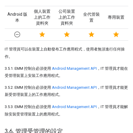
個人裝置
公司裝置
Android 版
全代管裝
上的工作
上的工作
專用裝置
本
置
資料夾
資料夾
remove_circle_outline
star
star
star
star
IT 管理員可以在裝置上自動發布工作應用程式，使用者無須進行任何操
作。
3.5.1. EMM 控制台必須使用
Android Management API
，IT 管理員才能在
受管理裝置上安裝工作應用程式。
3.5.2. EMM 控制台必須使用
Android Management API
，IT 管理員才能更
新受管理裝置上的工作應用程式。
3.5.3. EMM 控制台必須使用
Android Management API
，IT 管理員才能解
除安裝受管理裝置上的應用程式。
3
.
6
.
管理受管理的設定