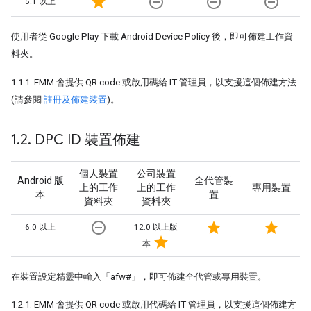
star
remove_circle_outline
remove_circle_outline
remove_circle_outline
5.1 以上
使用者從 Google Play 下載 Android Device Policy 後，即可佈建工作資
料夾。
1.1.1. EMM 會提供 QR code 或啟用碼給 IT 管理員，以支援這個佈建方法
(請參閱
註冊及佈建裝置
)。
1
.
2
.
DPC ID 裝置佈建
個人裝置
公司裝置
Android 版
全代管裝
上的工作
上的工作
專用裝置
本
置
資料夾
資料夾
remove_circle_outline
star
star
6.0 以上
12.0 以上版
star
本
在裝置設定精靈中輸入「afw#」，即可佈建全代管或專用裝置。
1.2.1. EMM 會提供 QR code 或啟用代碼給 IT 管理員，以支援這個佈建方