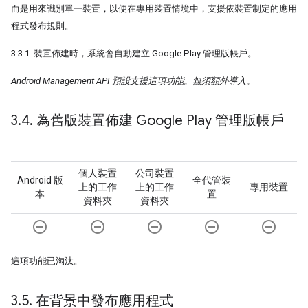
而是用來識別單一裝置，以便在專用裝置情境中，支援依裝置制定的應用
程式發布規則。
3.3.1. 裝置佈建時，系統會自動建立 Google Play 管理版帳戶。
Android Management API 預設支援這項功能。無須額外導入。
3
.
4
.
為舊版裝置佈建 Google Play 管理版帳戶
個人裝置
公司裝置
Android 版
全代管裝
上的工作
上的工作
專用裝置
本
置
資料夾
資料夾
remove_circle_outline
remove_circle_outline
remove_circle_outline
remove_circle_outline
remove_circle_outline
這項功能已淘汰。
3
.
5
.
在背景中發布應用程式