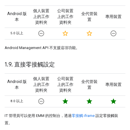
個人裝置
公司裝置
Android 版
全代管裝
上的工作
上的工作
專用裝置
本
置
資料夾
資料夾
remove_circle_outline
star_border
star_border
remove_circle_outline
5.0 以上
Android Management API 不支援這項功能。
1
.
9
.
直接零接觸設定
個人裝置
公司裝置
Android 版
全代管裝
上的工作
上的工作
專用裝置
本
置
資料夾
資料夾
remove_circle_outline
star
star
star
8.0 以上
IT 管理員可以使用 EMM 的控制台，透過
零接觸 iframe
設定零接觸裝
置。