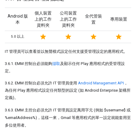
個人裝置
公司裝置
Android 版
全代管裝
上的工作
上的工作
專用裝置
本
置
資料夾
資料夾
star
star
star
star
5.0 以上
IT 管理員可以查看並以無聲模式設定任何支援受管理設定的應用程式。
3.6.1. EMM 控制台必須能夠
擷取
及顯示任何 Play 應用程式的受管理設
定。
3.6.2. EMM 控制台必須允許 IT 管理員使用
Android Management API
，
為任何 Play 應用程式設定任何類型的設定 (如 Android Enterprise 架構所
定義)。
3.6.3. EMM 主控台必須允許 IT 管理員設定萬用字元 (例如 $username$ 或
%emailAddress%)，這樣一來，Gmail 等應用程式的單一設定就能套用至
多位使用者。