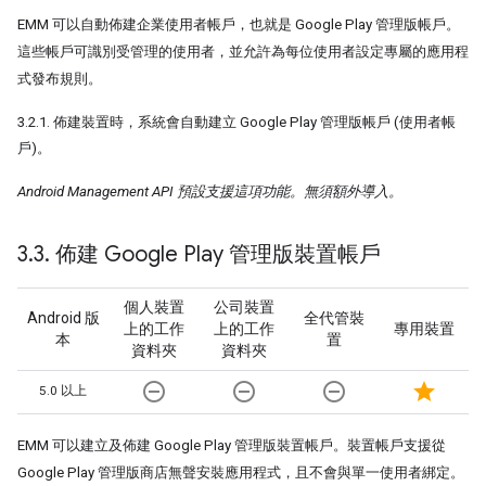
EMM 可以自動佈建企業使用者帳戶，也就是 Google Play 管理版帳戶。
這些帳戶可識別受管理的使用者，並允許為每位使用者設定專屬的應用程
式發布規則。
3.2.1. 佈建裝置時，系統會自動建立 Google Play 管理版帳戶 (使用者帳
戶)。
Android Management API 預設支援這項功能。無須額外導入。
3
.
3
.
佈建 Google Play 管理版裝置帳戶
個人裝置
公司裝置
Android 版
全代管裝
上的工作
上的工作
專用裝置
本
置
資料夾
資料夾
remove_circle_outline
remove_circle_outline
remove_circle_outline
star
5.0 以上
EMM 可以建立及佈建 Google Play 管理版裝置帳戶。裝置帳戶支援從
Google Play 管理版商店無聲安裝應用程式，且不會與單一使用者綁定。