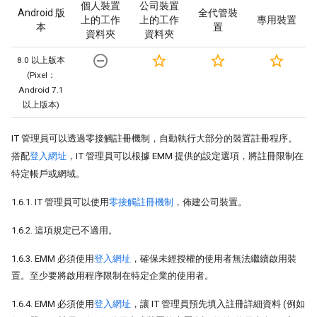
個人裝置
公司裝置
Android 版
全代管裝
上的工作
上的工作
專用裝置
本
置
資料夾
資料夾
remove_circle_outline
star_border
star_border
star_border
8.0 以上版本
(Pixel：
Android 7.1
以上版本)
IT 管理員可以透過零接觸註冊機制，自動執行大部分的裝置註冊程序。
搭配
登入網址
，IT 管理員可以根據 EMM 提供的設定選項，將註冊限制在
特定帳戶或網域。
1.6.1. IT 管理員可以使用
零接觸註冊機制
，佈建公司裝置。
1.6.2. 這項規定已不適用。
1.6.3. EMM 必須使用
登入網址
，確保未經授權的使用者無法繼續啟用裝
置。至少要將啟用程序限制在特定企業的使用者。
1.6.4. EMM 必須使用
登入網址
，讓 IT 管理員預先填入註冊詳細資料 (例如