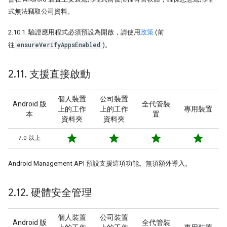
式無法竊取公司資料。
2.10.1. 驗證應用程式必須預設為開啟，請使用
政策
(前
ensureVerifyAppsEnabled
往
)。
2
.
11
.
支援直接啟動
個人裝置
公司裝置
Android 版
全代管裝
上的工作
上的工作
專用裝置
本
置
資料夾
資料夾
star
star
star
star
7.0 以上
Android Management API 預設支援這項功能。無須額外導入。
2
.
12
.
硬體安全管理
個人裝置
公司裝置
Android 版
全代管裝