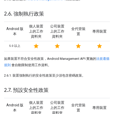
2
.
6
.
強制執行政策
個人裝置
公司裝置
Android 版
全代管裝
上的工作
上的工作
專用裝置
本
置
資料夾
資料夾
star
star
star
star
5.0 以上
如果裝置不符合安全性政策，Android Management API 實施的
法規遵循
規則
會自動限制使用工作資料。
2.6.1. 裝置強制執行的安全性政策至少須包含密碼政策。
2
.
7
.
預設安全性政策
個人裝置
公司裝置
Android 版
全代管裝
上的工作
上的工作
專用裝置
本
置
資料夾
資料夾