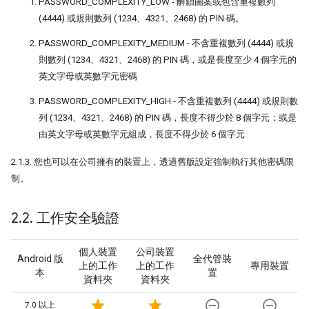
PASSWORD_COMPLEXITY_LOW - 解鎖圖案或包含重複數列
(4444) 或規則數列 (1234、4321、2468) 的 PIN 碼。
PASSWORD_COMPLEXITY_MEDIUM - 不含重複數列 (4444) 或規
則數列 (1234、4321、2468) 的 PIN 碼，或是長度至少 4 個字元的
英文字母或英數字元密碼
PASSWORD_COMPLEXITY_HIGH - 不含重複數列 (4444) 或規則數
列 (1234、4321、2468) 的 PIN 碼，長度不得少於 8 個字元；或是
由英文字母或英數字元組成，長度不得少於 6 個字元
2.1.3. 您也可以在公司擁有的裝置上，透過舊版設定強制執行其他密碼限
制。
2
.
2
.
工作安全驗證
個人裝置
公司裝置
Android 版
全代管裝
上的工作
上的工作
專用裝置
本
置
資料夾
資料夾
star
star
remove_circle_outline
remove_circle_outline
7.0 以上