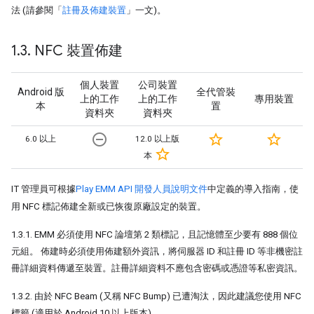
法 (請參閱「
註冊及佈建裝置
」一文)。
1
.
3
.
NFC 裝置佈建
個人裝置
公司裝置
Android 版
全代管裝
上的工作
上的工作
專用裝置
本
置
資料夾
資料夾
remove_circle_outline
star_border
star_border
6.0 以上
12.0 以上版
star_border
本
IT 管理員可根據
Play EMM API 開發人員說明文件
中定義的導入指南，使
用 NFC 標記佈建全新或已恢復原廠設定的裝置。
1.3.1. EMM 必須使用 NFC 論壇第 2 類標記，且記憶體至少要有 888 個位
元組。 佈建時必須使用佈建額外資訊，將伺服器 ID 和註冊 ID 等非機密註
冊詳細資料傳遞至裝置。註冊詳細資料不應包含密碼或憑證等私密資訊。
1.3.2. 由於 NFC Beam (又稱 NFC Bump) 已遭淘汰，因此建議您使用 NFC
標籤 (適用於 Android 10 以上版本)。