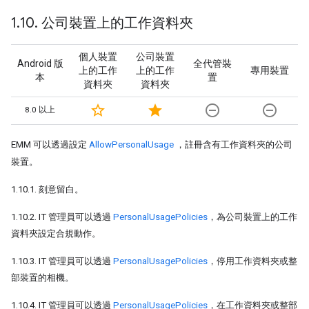
1
.
10
.
公司裝置上的工作資料夾
個人裝置
公司裝置
Android 版
全代管裝
上的工作
上的工作
專用裝置
本
置
資料夾
資料夾
star_border
star
remove_circle_outline
remove_circle_outline
8.0 以上
EMM 可以透過設定
AllowPersonalUsage
，註冊含有工作資料夾的公司
裝置。
1.10.1. 刻意留白。
1.10.2. IT 管理員可以透過
PersonalUsagePolicies
，為公司裝置上的工作
資料夾設定合規動作。
1.10.3. IT 管理員可以透過
PersonalUsagePolicies
，停用工作資料夾或整
部裝置的相機。
1.10.4. IT 管理員可以透過
PersonalUsagePolicies
，在工作資料夾或整部