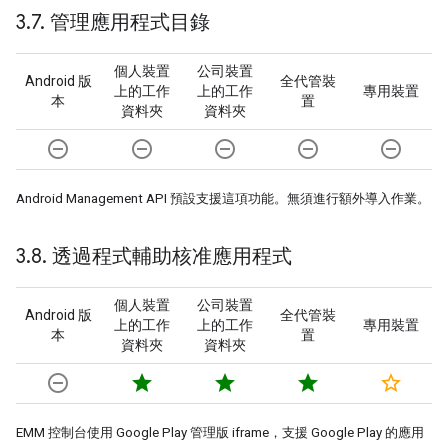
3
.
7
.
管理應用程式目錄
個人裝置
公司裝置
Android 版
全代管裝
上的工作
上的工作
專用裝置
本
置
資料夾
資料夾
remove_circle_outline
remove_circle_outline
remove_circle_outline
remove_circle_outline
remove_circle_outline
Android Management API 預設支援這項功能。無須進行額外導入作業。
3
.
8
.
透過程式輔助核准應用程式
個人裝置
公司裝置
Android 版
全代管裝
上的工作
上的工作
專用裝置
本
置
資料夾
資料夾
remove_circle_outline
star
star
star
star_border
EMM 控制台使用 Google Play 管理版 iframe，支援 Google Play 的應用