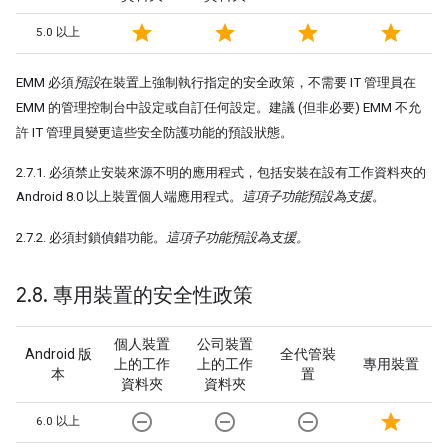
star
star
star
star
5.0 以上
EMM 必須
預設
在裝置上強制執行指定的安全政策，不需要 IT 管理員在
EMM 的管理控制台中設定或自訂任何設定。建議 (但非必要) EMM 不允
許 IT 管理員變更這些安全防護功能的預設狀態。
2.7.1. 必須禁止安裝來源不明的應用程式，包括安裝在設有工作資料夾的
Android 8.0 以上裝置個人端應用程式。
這項子功能預設為支援
。
2.7.2. 必須封鎖偵錯功能。
這項子功能預設為支援。
2
.
8
.
專用裝置的安全性政策
個人裝置
公司裝置
Android 版
全代管裝
上的工作
上的工作
專用裝置
本
置
資料夾
資料夾
remove_circle_outline
remove_circle_outline
remove_circle_outline
star
6.0 以上