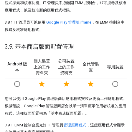
程式探索和核准功能。IT 管理員不必離開 EMM 控制台，即可搜尋及核准
應用程式，以及核准新的應用程式權限。
3.8.1. IT 管理員可以使用
Google Play 管理版 iframe
，在 EMM 控制台中
搜尋及核准應用程式。
3
.
9
.
基本商店版面配置管理
個人裝置
公司裝置
Android 版
全代管裝
上的工作
上的工作
專用裝置
本
置
資料夾
資料夾
remove_circle_outline
star
star
star
remove_circle_outline
您可以使用 Google Play 管理版商店應用程式安裝及更新工作應用程式。
根據預設，Google Play 管理版商店會以單一清單顯示使用者核准的應用
程式。這種版面配置稱為「基本商店版面配置」
。
3.9.1. EMM 控制台應允許 IT 管理員
管理應用程式
，這些應用程式會顯示