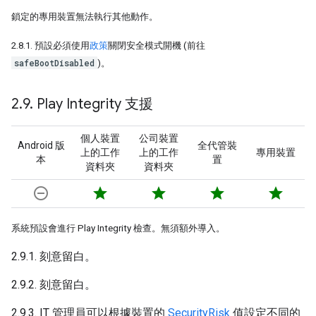
鎖定的專用裝置無法執行其他動作。
2.8.1. 預設必須使用
政策
關閉安全模式開機 (前往
safeBootDisabled
)。
2
.
9
.
Play Integrity 支援
個人裝置
公司裝置
Android 版
全代管裝
上的工作
上的工作
專用裝置
本
置
資料夾
資料夾
remove_circle_outline
star
star
star
star
系統預設會進行 Play Integrity 檢查。無須額外導入。
2.9.1. 刻意留白。
2.9.2. 刻意留白。
2.9.3. IT 管理員可以根據裝置的
SecurityRisk
值設定不同的