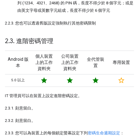
列 (1234、4321、2468) 的 PIN 碼，長度不得少於 8 個字元；或是
由英文字母或英數字元組成，長度不得少於 6 個字元
2.2.3. 您也可以透過舊版設定強制執行其他密碼限制
2
.
3
.
進階密碼管理
個人裝置
公司裝置
Android 版
全代管裝
上的工作
上的工作
專用裝置
本
置
資料夾
資料夾
star
star
star
star_border
5.0 以上
IT 管理員可以在裝置上設定進階密碼設定。
2.3.1. 刻意留白。
2.3.2. 刻意留白。
2.3.3. 您可以為裝置上的每個鎖定螢幕設定下列
密碼生命週期設定
：