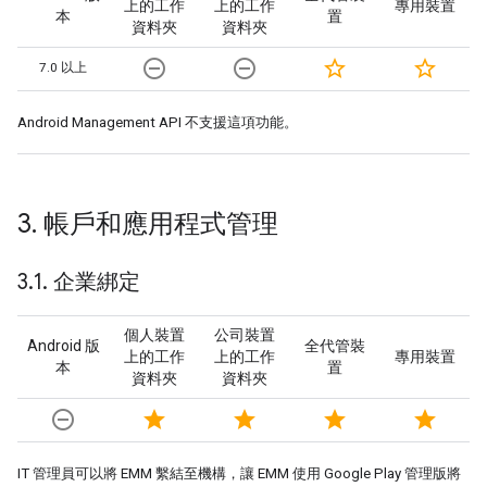
上的工作
上的工作
專用裝置
本
置
資料夾
資料夾
remove_circle_outline
remove_circle_outline
star_border
star_border
7.0 以上
Android Management API 不支援這項功能。
3
.
帳戶和應用程式管理
3
.
1
.
企業綁定
個人裝置
公司裝置
Android 版
全代管裝
上的工作
上的工作
專用裝置
本
置
資料夾
資料夾
remove_circle_outline
star
star
star
star
IT 管理員可以將 EMM 繫結至機構，讓 EMM 使用 Google Play 管理版將