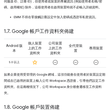
伺服器 ID、註冊 ID)，但使用者或裝置的專屬資訊 (例如使用者名稱/密
碼、啟用權杖) 除外，這樣使用者在啟用裝置時就不必輸入詳細資料。
EMM 不得在零接觸註冊設定中加入密碼或憑證等私密資訊。
1
.
7
.
Google 帳戶工作資料夾佈建
個人裝置
公司裝置
Android 版
全代管裝
上的工作
上的工作
專用裝置
本
置
資料夾
資料夾
star_border
remove_circle_outline
remove_circle_outline
remove_circle_outline
5.0 以上
如果企業使用受管理的 Google 網域，這項功能會在使用者於裝置設定期
間或在已啟用的裝置上輸入公司 Workspace 憑證後，引導他們設定工作
資料夾。在這兩種情況下，公司 Workspace 身分都會遷移至工作資料
夾。
1
.
8
.
Google 帳戶裝置佈建