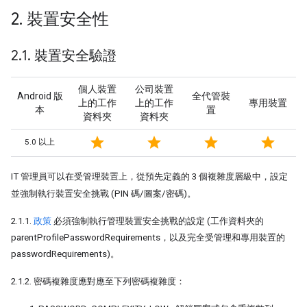
2
.
裝置安全性
2
.
1
.
裝置安全驗證
個人裝置
公司裝置
Android 版
全代管裝
上的工作
上的工作
專用裝置
本
置
資料夾
資料夾
star
star
star
star
5.0 以上
IT 管理員可以在受管理裝置上，從預先定義的 3 個複雜度層級中，設定
並強制執行裝置安全挑戰 (PIN 碼/圖案/密碼)。
2.1.1.
政策
必須強制執行管理裝置安全挑戰的設定 (工作資料夾的
parentProfilePasswordRequirements，以及完全受管理和專用裝置的
passwordRequirements)。
2.1.2. 密碼複雜度應對應至下列密碼複雜度：