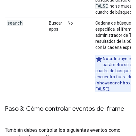
búsqueda desde el i
FALSE
: no se muestra
cuadro de búsqueda.
search
Buscar
No
Cadena de búsqueda.
apps
especifica, el iframe d
administrador de TI a
resultados de la bús
con la cadena especi
Nota:
Incluye est
parámetro solo c
cuadro de búsqueda 
encuentra fuera del 
showsearchbox =
(
FALSE
).
Paso 3: Cómo controlar eventos de iframe
También debes controlar los siguientes eventos como