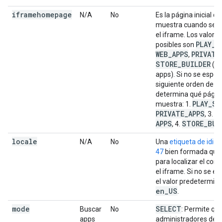
iframehomepage
N/A
No
Es la página inicial q
muestra cuando se r
el iframe. Los valores
PLAY
_
S
posibles son
WEB
_
APPS
PRIVATE
,
STORE
_
BUILDER
(or
apps). Si no se especi
siguiente orden de pr
determina qué págin
PLAY
_
SE
muestra: 1.
PRIVATE
_
APPS
W
, 3.
APPS
STORE
_
BUI
, 4.
locale
N/A
No
Una
etiqueta de idi
47
bien formada que
para localizar el con
el iframe. Si no se es
el valor predetermin
en
_
US
.
mode
SELECT
Buscar
No
: Permite que
apps
administradores de T