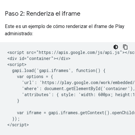
Paso 2: Renderiza el iframe
Este es un ejemplo de cómo renderizar el iframe de Play
administrado:
<script src="https://apis.google.com/js/api.js"></scr
<div id="container"></div>

<script>

  gapi.load('gapi.iframes', function() {

    var options = {

      'url': 'https://play.google.com/work/embedded/
      'where': document.getElementById('container'),
      'attributes': { style: 'width: 600px; height:1
    }

    var iframe = gapi.iframes.getContext().openChild(
  });
