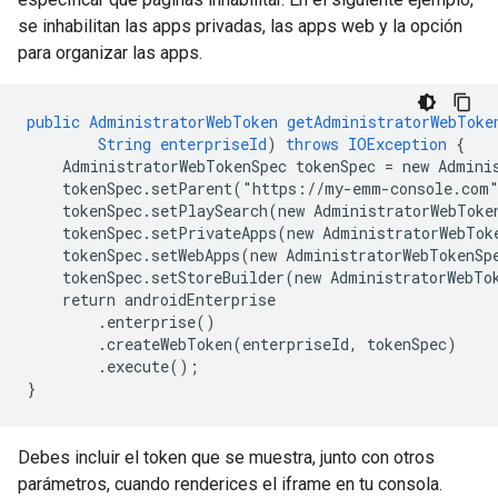
se inhabilitan las apps privadas, las apps web y la opción
para organizar las apps.
public
AdministratorWebToken
getAdministratorWebToke
String
enterpriseId
)
throws
IOException
{
AdministratorWebTokenSpec
tokenSpec
=
new
Admini
tokenSpec.setParent("
https
:
//
my-emm-console
.
com
tokenSpec.setPlaySearch(new
AdministratorWebToke
tokenSpec.setPrivateApps(new
AdministratorWebTok
tokenSpec.setWebApps(new
AdministratorWebTokenSp
tokenSpec.setStoreBuilder(new
AdministratorWebTo
return
androidEnterprise
.enterprise()
.createWebToken(enterpriseId,
tokenSpec)
.execute()
;
}
Debes incluir el token que se muestra, junto con otros
parámetros, cuando renderices el iframe en tu consola.