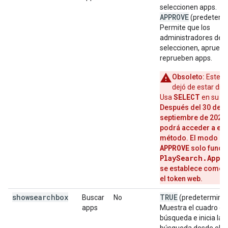
seleccionen apps.
APPROVE
(predetermi
Permite que los
administradores de T
seleccionen, apruebe
reprueben apps.
Obsoleto:
Este 
dejó de estar disp
SELECT
Usa
en su lu
Después del 30 de
septiembre de 2025,
podrá acceder a est
método.
El modo
APPROVE
solo funcio
PlaySearch.Appr
se establece como
el token web.
showsearchbox
TRUE
Buscar
No
(predeterminad
apps
Muestra el cuadro de
búsqueda e inicia la