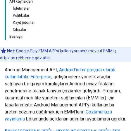
API kaynakları
İşletmeler
Politikalar
Kayıt jetonları
Cihazlar
Başlayın
Not:
Google Play EMM API
'yi kullanıyorsanız
mevcut EMM iş
ortakları rehberine
göz atın.
Android Management API,
Android'in bir parçası olarak
kullanılabilir. Enterprise
, geliştiricilere yönelik araçlar
sağlayan bir girişim kuruluşların Android cihaz filolarını
yönetmesine olanak tanıyan çözümler geliştirdi. Program,
kurumsal mobilite yönetimi sağlayıcıları (EMM'ler) için
tasarlanmıştır. Android Management API'yi kullanan bir
üretim çözümü dağıtmak için EMM'lerin
Çözümünüzü
yayınlama
bölümünde açıklanan adımları uygulaması gerekir.
Kişisel cihazda iş profili
,
şirkete ait cihazda iş profili
,
tam