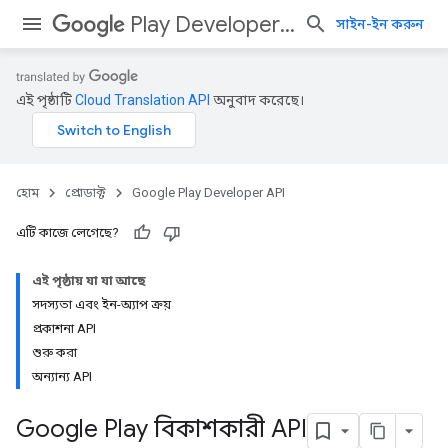
Play Developer API
সাইন-ইন করুন
এই পৃষ্ঠাটি
Cloud Translation API
অনুবাদ করেছে।
হোম
প্রোডাক্ট
Google Play Developer API
এটি কাজে লেগেছে?
এই পৃষ্ঠায় যা যা আছে
সদস্যতা এবং ইন-অ্যাপ ক্রয়
প্রকাশনা API
শুরু করা
অন্যান্য API
Google Play বিকাশকারী API