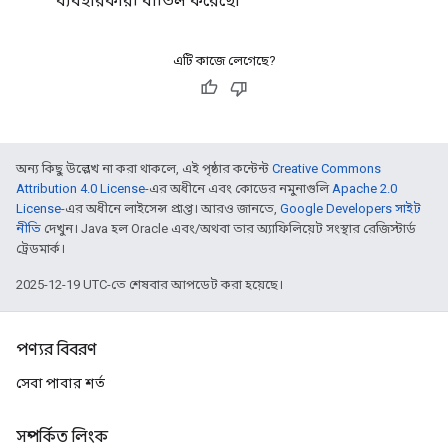
ব্যবহারকারী বাতিল করেছে৷
এটি কাজে লেগেছে?
অন্য কিছু উল্লেখ না করা থাকলে, এই পৃষ্ঠার কন্টেন্ট
Creative Commons
Attribution 4.0 License
-এর অধীনে এবং কোডের নমুনাগুলি
Apache 2.0
License
-এর অধীনে লাইসেন্স প্রাপ্ত। আরও জানতে,
Google Developers সাইট
নীতি
দেখুন। Java হল Oracle এবং/অথবা তার অ্যাফিলিয়েট সংস্থার রেজিস্টার্ড
ট্রেডমার্ক।
2025-12-19 UTC-তে শেষবার আপডেট করা হয়েছে।
পণ্যর বিবরণ
সেবা পাবার শর্ত
সম্পর্কিত লিংক