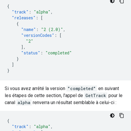
{
"track"
:
"alpha"
,
"releases"
:
[
{
"name"
:
"2 (2.0)"
,
"versionCodes"
:
[
"2"
],
"status"
:
"completed"
}
]
}
Si vous avez arrêté la version
"completed"
en suivant
les étapes de cette section, l'appel de
GetTrack
pour le
canal
alpha
renverra un résultat semblable à celui-ci :
{
"track"
:
"alpha"
,