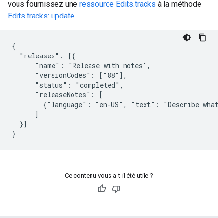
vous fournissez une
ressource Edits.tracks
à la méthode
Edits.tracks: update
.
{

  "releases": [{

      "name": "Release with notes",

      "versionCodes": ["88"],

      "status": "completed",

      "releaseNotes": [

        {"language": "en-US", "text": "Describe what
      ]

  }]

}
Ce contenu vous a-t-il été utile ?