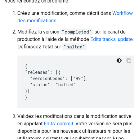
vous rencontrez un problème :
Créez une modification, comme décrit dans
Workflow
des modifications
.
Modifiez la version
"completed"
sur le canal de
production à l'aide de la méthode
Edits.tracks: update
.
Définissez l'état sur
"halted"
.
{

"releases": [{

  "versionCodes": ["99"],

  "status": "halted"

}]

}
Validez les modifications dans la modification active
en appelant
Edits: commit
. Votre version ne sera plus
disponible pour les nouveaux utilisateurs ni pour les
utilisateurs existants qui souhaitent passer à une