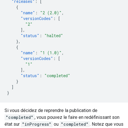
"releases"
:
[
{
"name"
:
"2 (2.0)"
,
"versionCodes"
:
[
"2"
],
"status"
:
"halted"
},
{
"name"
:
"1 (1.0)"
,
"versionCodes"
:
[
"1"
],
"status"
:
"completed"
}
]
}
Si vous décidez de reprendre la publication de
"completed"
, vous pouvez le faire en redéfinissant son
état sur
"inProgress"
ou
"completed"
. Notez que vous