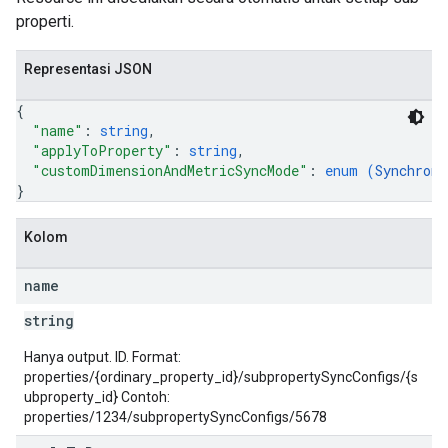
properti.
Representasi JSON
{
"name"
: 
string
,
"applyToProperty"
: 
string
,
"customDimensionAndMetricSyncMode"
: 
enum (
Synchroni
}
Kolom
name
string
Hanya output. ID. Format:
properties/{ordinary_property_id}/subpropertySyncConfigs/{s
ubproperty_id} Contoh:
properties/1234/subpropertySyncConfigs/5678