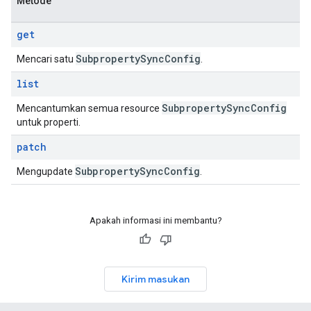
Metode
get
Subproperty
Sync
Config
Mencari satu
.
list
Subproperty
Sync
Config
Mencantumkan semua resource
untuk properti.
patch
Subproperty
Sync
Config
Mengupdate
.
Apakah informasi ini membantu?
Kirim masukan