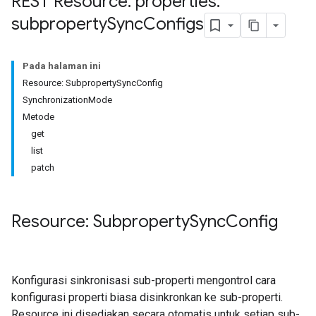
REST Resource: properties
.
subproperty
Sync
Configs
Pada halaman ini
Resource: SubpropertySyncConfig
SynchronizationMode
Metode
get
list
patch
Resource: Subproperty
Sync
Config
Konfigurasi sinkronisasi sub-properti mengontrol cara
konfigurasi properti biasa disinkronkan ke sub-properti.
Resource ini disediakan secara otomatis untuk setiap sub-