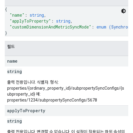
{
"name"
: 
string
,
"applyToProperty"
: 
string
,
"customDimensionAndMetricSyncMode"
: 
enum (
Synchroni
}
필드
name
string
출력 전용입니다. 식별자. 형식:
properties/{ordinary_property_id}/subpropertySyncConfigs/{s
ubproperty_id} 예:
properties/1234/subpropertySyncConfigs/5678
apply
To
Property
string
출력 전용입니다. 변경할 수 없습니다. 이 설정이 적용되는 하위 속성의