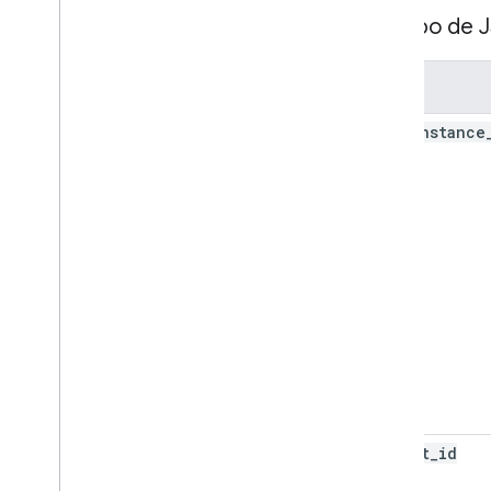
Cuerpo de 
Clave
app
_
instance
id
client
_
id