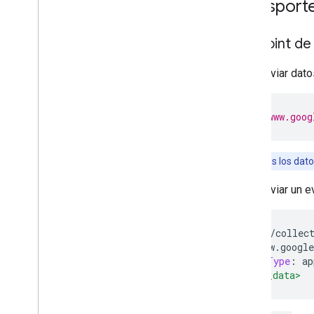
Transport
Endpoint de 
Para enviar dat
https
:
//www.goog
Nota:
Todos los dato
Para enviar un e
POST 
/
mp
/
collec
HOST
:
 www
.
google
Content
-
Type
:
 ap
<payload_data>