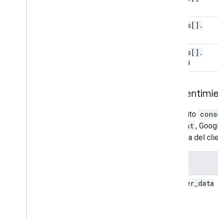
events[]
.
name
events[]
.
params
Consentimi
El atributo
cons
consent
, Goog
instancia del cli
Clave
ad
_
user
_
data