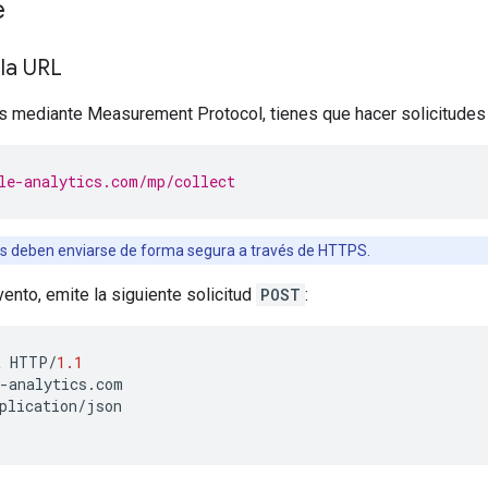
e
la URL
os mediante Measurement Protocol, tienes que hacer solicitudes
le-analytics.com/mp/collect
s deben enviarse de forma segura a través de HTTPS.
vento, emite la siguiente solicitud
POST
:
t HTTP
/
1.1
-
analytics
.
com
plication
/
json