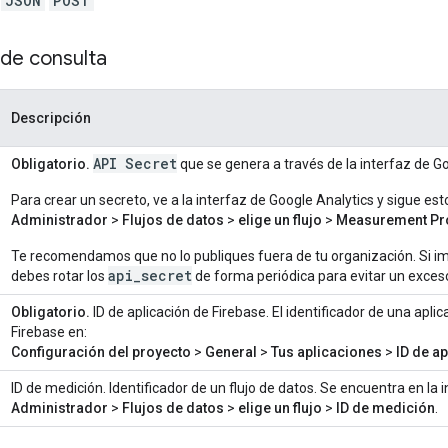
e
JSON
POST
de consulta
Descripción
API Secret
Obligatorio.
que se genera a través de la interfaz de Go
Para crear un secreto, ve a la interfaz de Google Analytics y sigue est
Administrador
>
Flujos de datos
>
elige un flujo
>
Measurement Pr
Te recomendamos que no lo publiques fuera de tu organización. Si i
api_secret
debes rotar los
de forma periódica para evitar un exce
Obligatorio.
ID de aplicación de Firebase. El identificador de una apli
Firebase en:
Configuración del proyecto
>
General
>
Tus aplicaciones
>
ID de a
ID de medición. Identificador de un flujo de datos. Se encuentra en la 
Administrador
>
Flujos de datos
>
elige un flujo
>
ID de medición
.