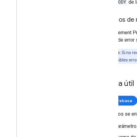
BODY
de l
Códigos de 
Measurement Pr
código de error 
Importante:
Si no re
corregir los posibles erro
Carga útil
Firebase
Los datos se en
Parámetro