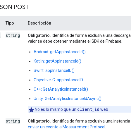
JSON POST
Tipo
Descripción
_
string
Obligatorio.
Identifica de forma exclusiva una descarga 
valor se debe obtener mediante el SDK de Firebase.
Android: getAppInstanceId()
Kotlin: getAppInstanceId()
Swift: appInstanceID()
Objective-C: appInstanceID
C++: GetAnalyticsInstanceId()
Unity: GetAnalyticsInstanceIdAsync()
client_id
No es lo mismo que un
web
string
Obligatorio.
Identifica de forma exclusiva una instancia
enviar un evento a Measurement Protocol
.