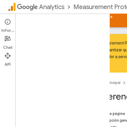
Measurement Prot
Analytics
Página principal
Guías
Referencia
Ayuda
Información
El Measurement Pr
Chat
para garantizar q
de servidor a serv
Empezar
datos.
Introducción a Google Analytics 4
API
Hacer la migración desde Universal
Analytics
Página principal
Configurar analíticas
Referen
Vista general
Bibliotecas de cliente
Inicio rápido con la línea de comandos
En esta página
Descripción gene
Generar informes