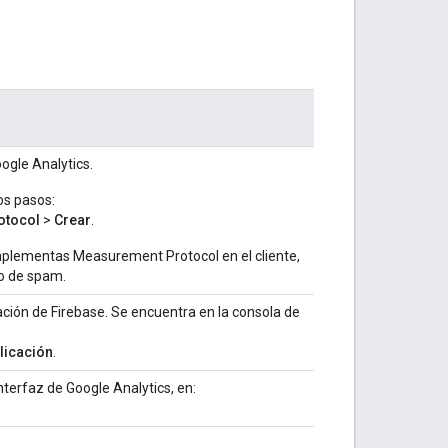
ogle Analytics.
os pasos:
otocol
>
Crear
.
mplementas Measurement Protocol en el cliente,
so de spam.
cación de Firebase. Se encuentra en la consola de
plicación
.
interfaz de Google Analytics, en: