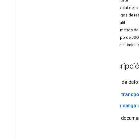
Transporte
Vista general
Endpoint de la
Bibliotecas de cliente
Códigos de re
Inicio rápido con la línea de comandos
Carga útil
Informes básicos
parámetros de
Tablas dinámicas
Cuerpo de JS
Informes "En tiempo real"
Consentimient
Informes de embudos de conversión
Informes de acceso a datos
Exportación de audiencias
Descripció
Uso avanzado
El envío de dat
Eliminar datos de usuario
Vista general
El transpo
Autorización
La carga ú
Bibliotecas de cliente
En este document