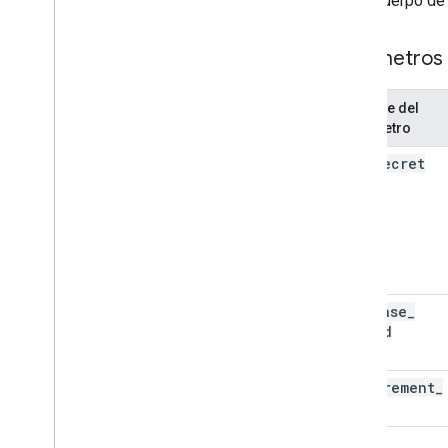
Cuerpo d
parámetros 
Nombre del
parámetro
api
_
secret
firebase
_
app
_
id
measurement
_
id