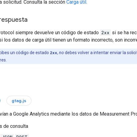
a solicitud. Consulta la sección
Carga útil
.
respuesta
otocol siempre devuelve un código de estado
2xx
si se ha rec
si los datos de carga útil tienen un formato incorrecto, son inco
cibes un código de estado
2xx
,
no
debes volver a intentar enviar la solic
res.
gtag.js
vían a Google Analytics mediante los datos de Measurement Pro
s de consulta