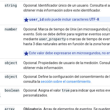
string
Opcional. Identificador único de un usuario. Consulta el a
obtener más información sobre este identificador.
user_id
solo puede incluir caracteres
UTF-8
.
number
Opcional. Marca de tiempo de Unix (en microsegundos) pa
evento. Solo se debe definir para registrar eventos ocur
user_property
mediante
o marcas de tiempo de even
hasta 3 días naturales antes en función de la zona horar
Este valor debe expresarse en
micro
segundos, no e
object
Opcional. Propiedades de usuario de la medición. Consult
obtener más información.
object
Opcional. Define la configuración del consentimiento de
consulta la
sección sobre el consentimiento
.
boolean
true
Opcional. Asigna el valor
para indicar que estos e
_
personalizados.
array
Obligatorio.
Array de elementos de eventos. Se pueden e