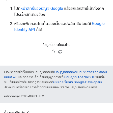
ไปที่
หน้าสิทธิ์ของบัญชี Google
แล้วยกเลิกสิทธิ์เข้าถึงจาก
โปรเจ็กต์ที่เกี่ยวข้อง
หรือจะเพิกถอนโทเค็นของเว็บแอปพลิเคชันโดยใช้
Google
Identity API
ก็ได้
ข้อมูลนี้มีประโยชน์ไหม
เนื้อหาของหน้าเว็บนี้ได้รับอนุญาตภายใต้
ใบอนุญาตที่ต้องระบุที่มาของครีเอทีฟคอม
มอนส์ 4.0
และตัวอย่างโค้ดได้รับอนุญาตภายใต้
ใบอนุญาต Apache 2.0
เว้นแต่จะ
ระบุไว้เป็นอย่างอื่น โปรดดูรายละเอียดที่
นโยบายเว็บไซต์ Google Developers
Java เป็นเครื่องหมายการค้าจดทะเบียนของ Oracle และ/หรือบริษัทในเครือ
อัปเดตล่าสุด 2025-08-31 UTC
ข้อมูลผลิตภัณฑ์