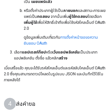
เป็น
เผยแพร่แล้ว
หรือตั้งค่าประเภทผู้ใช้เป็น
ภายนอก
และสถานะการเผย
แพร่เป็น
ทดสอบ
จากนั้นเพิ่ม
ผู้ใช้ทดสอบ
โดยเลือก
เพิ่มผู้ใช้
เพื่อให้สิทธิ์เข้าถึงเพื่อใช้รหัสไคลเอ็นต์ OAuth
2.0
ดูข้อมูลเพิ่มเติมเกี่ยวกับ
การตั้งค่าหน้าจอขอความ
ยินยอม OAuth
เลือก
แอปเดสก์ท็อป
หรือ
เว็บแอปพลิเคชัน
เป็นประเภท
แอปพลิเคชัน ตั้งชื่อ แล้วคลิก
สร้าง
เมื่อเสร็จแล้ว คุณจะได้รับรหัสไคลเอ็นต์และรหัสลับไคลเอ็นต์ OAuth
2.0 ซึ่งคุณสามารถดาวน์โหลดในรูปแบบ JSON และบันทึกไว้ใช้ใน
ภายหลังได้
ส่งคำขอ