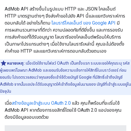
AdMob API สร้างขึ้นในรูปแบบ HTTP และ JSON ไคลเอ็นต์
HTTP มาตรฐานต่างๆ จึงส่งคำขอไปยัง API นี้และแยกวิเคราะห์การ
ตอบกลับได้ อย่างไรก็ตาม
ไลบรารีไคลเอ็นต์ ของ Google API
มี
การผสานรวมภาษาที่ดีกว่า ความปลอดภัยที่ดียิ่งขึ้น และการรองรับ
การส่งคำขอที่ได้รับอนุญาต ไลบรารีของไคลเอ็นต์พร้อมให้บริการ
เป็นภาษาโปรแกรมต่างๆ เมื่อใช้งานไลบรารีเหล่านี้ คุณจะไม่ต้องตั้ง
ค่าคำขอ HTTP และแยกวิเคราะห์การตอบกลับด้วยตนเอง
หมายเหตุ:
เมื่อเปิดใช้งานโฟลว์ OAuth เป็นครั้งแรก ระบบจะขอให้คุณระบุ รหัส
ผู้เผยแพร่โฆษณา AdMob และยอมรับข้อความแจ้งการให้สิทธิ์ในเบราว์เซอร์ ก่อน
ยอมรับ โปรดตรวจสอบว่าคุณลงชื่อเข้าใช้ด้วยบัญชี Google ที่มีสิทธิ์เข้าถึงบัญชี
AdMob จากนั้นแอปจะได้รับอนุญาตให้เข้าถึงข้อมูลในนามของ บัญชีที่เข้าสู่ระบบอยู่ใน
ปัจจุบัน
เมื่อ
สร้างข้อมูลเข้าสู่ระบบ OAuth 2.0
แล้ว คุณก็พร้อมที่จะเริ่มใช้
AdMob API หากต้องการขอสิทธิ์โดยใช้ OAuth 2.0 แอปของคุณ
ต้องมีข้อมูลขอบเขตด้วย