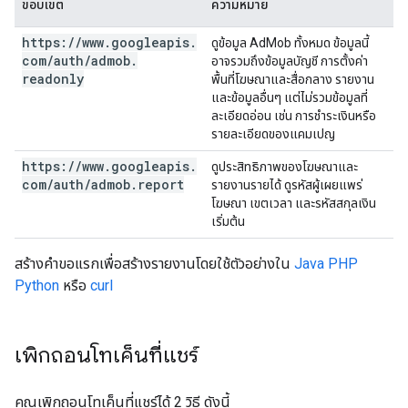
ขอบเขต
ความหมาย
https:
/
/
www
.
googleapis
.
ดูข้อมูล AdMob ทั้งหมด ข้อมูลนี้
com
/
auth
/
admob
.
อาจรวมถึงข้อมูลบัญชี การตั้งค่า
readonly
พื้นที่โฆษณาและสื่อกลาง รายงาน
และข้อมูลอื่นๆ แต่ไม่รวมข้อมูลที่
ละเอียดอ่อน เช่น การชำระเงินหรือ
รายละเอียดของแคมเปญ
https:
/
/
www
.
googleapis
.
ดูประสิทธิภาพของโฆษณาและ
com
/
auth
/
admob
.
report
รายงานรายได้ ดูรหัสผู้เผยแพร่
โฆษณา เขตเวลา และรหัสสกุลเงิน
เริ่มต้น
สร้างคำขอแรกเพื่อสร้างรายงานโดยใช้ตัวอย่างใน
Java
PHP
Python
หรือ
curl
เพิกถอนโทเค็นที่แชร์
คุณเพิกถอนโทเค็นที่แชร์ได้ 2 วิธี ดังนี้