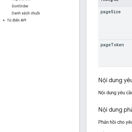
Sort
Order
page
Size
Danh sách chuỗi
Từ điển API
page
Token
Nội dung yê
Nội dung yêu cầu
Nội dung ph
Phản hồi cho yê