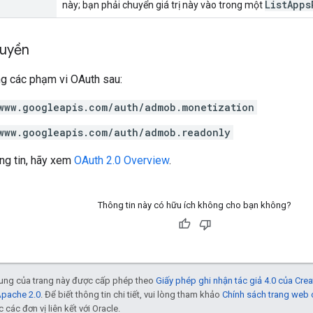
ListApps
này; bạn phải chuyển giá trị này vào trong một
quyền
ng các phạm vi OAuth sau:
www.googleapis.com/auth/admob.monetization
www.googleapis.com/auth/admob.readonly
ng tin, hãy xem
OAuth 2.0 Overview
.
Thông tin này có hữu ích không cho bạn không?
 dung của trang này được cấp phép theo
Giấy phép ghi nhận tác giả 4.0 của Cr
Apache 2.0
. Để biết thông tin chi tiết, vui lòng tham khảo
Chính sách trang web
các đơn vị liên kết với Oracle.