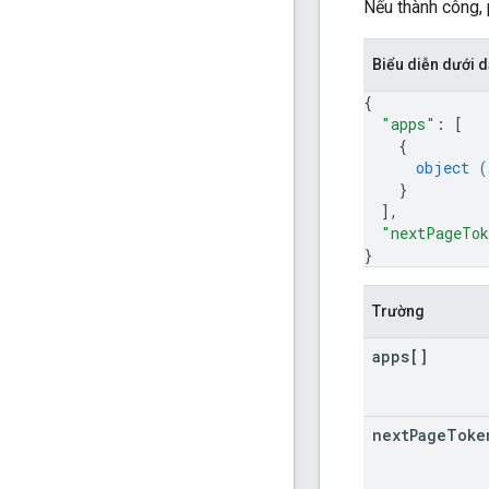
Nếu thành công, 
Biểu diễn dưới
{
"apps"
: 
[
{
object (
}
]
,
"nextPageTo
}
Trường
apps[]
next
Page
Toke