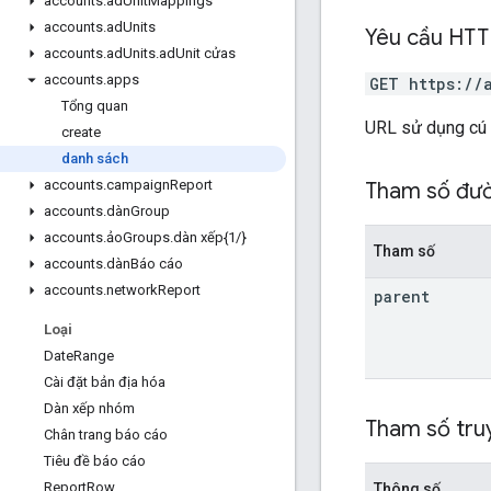
accounts
.
ad
Unit
Mappings
accounts
.
ad
Units
Yêu cầu HT
accounts
.
ad
Units
.
ad
Unit cửas
accounts
.
apps
GET https://
Tổng quan
URL sử dụng cú
create
danh sách
accounts
.
campaign
Report
Tham số đư
accounts
.
dàn
Group
accounts
.
ảo
Groups
.
dàn xếp{1
/
}
Tham số
accounts
.
dàn
Báo cáo
accounts
.
network
Report
parent
Loại
Date
Range
Cài đặt bản địa hóa
Dàn xếp nhóm
Tham số tru
Chân trang báo cáo
Tiêu đề báo cáo
Report
Row
Thông số