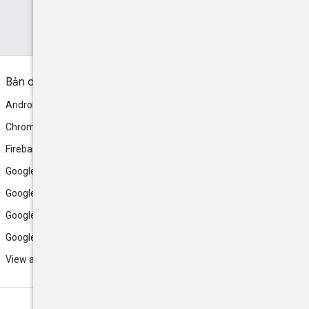
Bản dựng
Android
Chrome
Firebase
Google AI Studio
Google Antigravity
Google Cloud
Google Play
View all