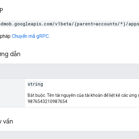
TP
admob.googleapis.com/v1beta/{parent=accounts/*}/app
 pháp
Chuyển mã gRPC
.
ờng dẫn
string
Bắt buộc. Tên tài nguyên của tài khoản để liệt kê các ứng
9876543210987654
y vấn