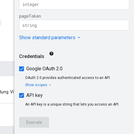
s
 dụng. Ví dụ: accounts/pub-