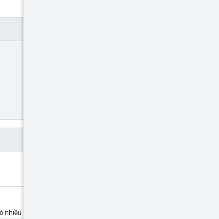
ể có nhiều ứng dụng hơn cho yêu cầu