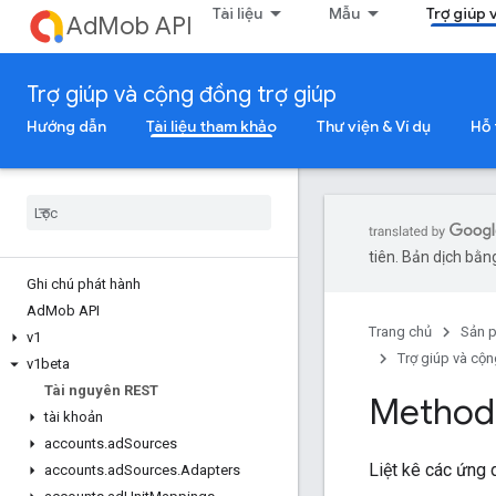
Tài liệu
Mẫu
Trợ giúp 
AdMob API
Trợ giúp và cộng đồng trợ giúp
Hướng dẫn
Tài liệu tham khảo
Thư viện & Ví dụ
Hỗ 
tiên. Bản dịch bằng
Ghi chú phát hành
Ad
Mob API
Trang chủ
Sản 
v1
Trợ giúp và cộn
v1beta
Tài nguyên REST
Method:
tài khoản
accounts
.
ad
Sources
Liệt kê các ứng 
accounts
.
ad
Sources
.
Adapters