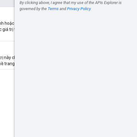
hoặc chỉ định giá trị 0, thì tối đa
c giá trị trên 20.000 sẽ được
rị này cho biết đây là phần tiếp
ề trang dữ liệu tiếp theo.