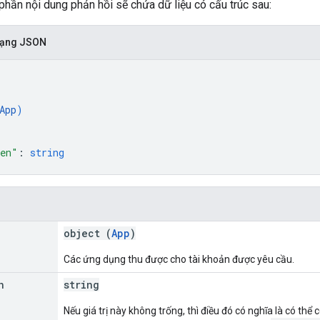
phần nội dung phản hồi sẽ chứa dữ liệu có cấu trúc sau:
 dạng JSON
App
)
ken"
: 
string
object (
App
)
Các ứng dụng thu được cho tài khoản được yêu cầu.
n
string
Nếu giá trị này không trống, thì điều đó có nghĩa là có th