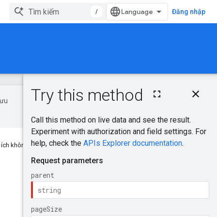
/
Đăng nhập
Trên trang này
 ưu
Yêu cầu HTTP
Tham số đường
dẫn
Tham số truy vấn
Nội dung yêu cầu
u ích không cho bạn không?
Nội dung phản hồi
Phạm vi uỷ quyền
Dùng thử!