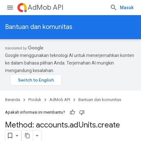
AdMob API
Masuk
Bantuan dan komunitas
Google menggunakan teknologi AI untuk menerjemahkan konten
ke dalam bahasa pilihan Anda. Terjemahan AI mungkin
mengandung kesalahan.
Beranda
Produk
AdMob API
Bantuan dan komunitas
Apakah informasi ini membantu?
Method: accounts
.
ad
Units
.
create