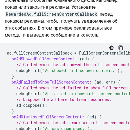
отслеживать события жизненного цикла, например,
показ или закрытие рекламы. Установите
RewardedAd.fullScreenContentCallback
перед
показом рекламы, чтобы получать уведомления об
этих событиях. В этом примере реализованы все
методы и выведено сообщение в консоль:
ad
.
fullScreenContentCallback
=
FullScreenContentCall
onAdShowedFullScreenContent:
(
ad
)
{
// Called when the ad showed the full screen cont
debugPrint
(
'Ad showed full screen content.'
);
},
onAdFailedToShowFullScreenContent:
(
ad
,
err
)
{
// Called when the ad failed to show full screen 
debugPrint
(
'Ad failed to show full screen conten
// Dispose the ad here to free resources.
ad
.
dispose
();
},
onAdDismissedFullScreenContent:
(
ad
)
{
// Called when the ad dismissed full screen cont
debugPrint
(
'Ad was dismissed.'
);