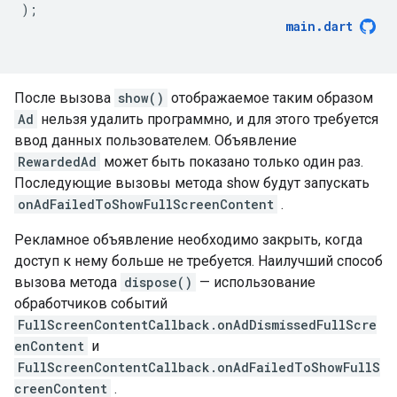
);
main
.
dart
После вызова
show()
отображаемое таким образом
Ad
нельзя удалить программно, и для этого требуется
ввод данных пользователем. Объявление
RewardedAd
может быть показано только один раз.
Последующие вызовы метода show будут запускать
onAdFailedToShowFullScreenContent
.
Рекламное объявление необходимо закрыть, когда
доступ к нему больше не требуется. Наилучший способ
вызова метода
dispose()
— использование
обработчиков событий
FullScreenContentCallback.onAdDismissedFullScre
enContent
и
FullScreenContentCallback.onAdFailedToShowFullS
creenContent
.