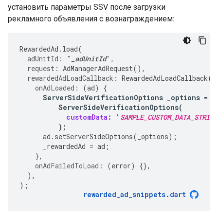
установить параметры SSV после загрузки
рекламного объявления с вознаграждением:
RewardedAd
.
load
(
adUnitId:
"
_adUnitId
"
,
request:
AdManagerAdRequest
(),
rewardedAdLoadCallback:
RewardedAdLoadCallback
(
onAdLoaded:
(
ad
)
{
ServerSideVerificationOptions
_options
=
ServerSideVerificationOptions
(
customData:
'
SAMPLE_CUSTOM_DATA_STRING
);
ad
.
setServerSideOptions
(
_options
);
_rewardedAd
=
ad
;
},
onAdFailedToLoad:
(
error
)
{},
),
);
rewarded_ad_snippets
.
dart