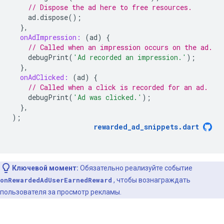
// Dispose the ad here to free resources.
ad
.
dispose
();
},
onAdImpression:
(
ad
)
{
// Called when an impression occurs on the ad.
debugPrint
(
'Ad recorded an impression.'
);
},
onAdClicked:
(
ad
)
{
// Called when a click is recorded for an ad.
debugPrint
(
'Ad was clicked.'
);
},
);
rewarded_ad_snippets
.
dart
Ключевой момент:
Обязательно реализуйте событие
onRewardedAdUserEarnedReward
, чтобы вознаграждать
пользователя за просмотр рекламы.