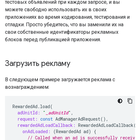
тестовых объявлений при каждом запросе, и вы
можете свободно использовать их в своих
приложениях во время кодирования, тестирования и
отладки. Просто убедитесь, что вы заменили их на
свои собственные идентификаторы рекламных
блоков перед публикацией приложения.
Загрузить рекламу
В следующем примере загружается реклама с
вознаграждением:
RewardedAd
.
load
(
adUnitId:
"
_adUnitId
"
,
request:
const
AdManagerAdRequest
(),
rewardedAdLoadCallback:
RewardedAdLoadCallback
(
onAdLoaded:
(
RewardedAd
ad
)
{
// Called when an ad is successfully received