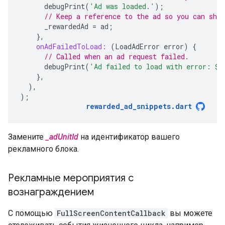
debugPrint
(
'Ad was loaded.'
);
// Keep a reference to the ad so you can show
_rewardedAd
=
ad
;
},
onAdFailedToLoad:
(
LoadAdError
error
)
{
// Called when an ad request failed.
debugPrint
(
'Ad failed to load with error: 
$
e
},
),
);
rewarded_ad_snippets
.
dart
Замените
_adUnitId
на идентификатор вашего
рекламного блока.
Рекламные мероприятия с
вознаграждением
С помощью
FullScreenContentCallback
вы можете