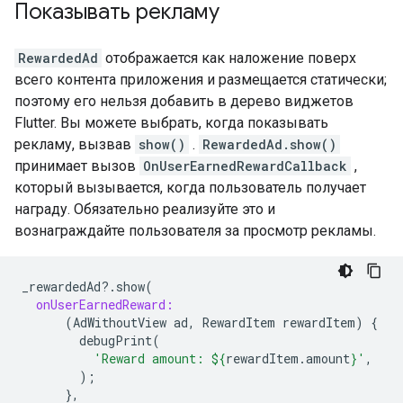
Показывать рекламу
RewardedAd
отображается как наложение поверх
всего контента приложения и размещается статически;
поэтому его нельзя добавить в дерево виджетов
Flutter. Вы можете выбрать, когда показывать
рекламу, вызвав
show()
.
RewardedAd.show()
принимает вызов
OnUserEarnedRewardCallback
,
который вызывается, когда пользователь получает
награду. Обязательно реализуйте это и
вознаграждайте пользователя за просмотр рекламы.
_rewardedAd
?
.
show
(
onUserEarnedReward:
(
AdWithoutView
ad
,
RewardItem
rewardItem
)
{
debugPrint
(
'Reward amount: 
${
rewardItem
.
amount
}
'
,
);
},