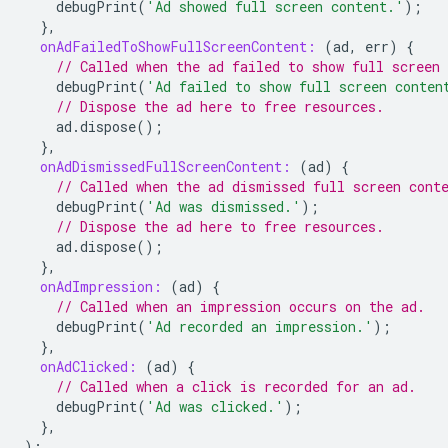
debugPrint
(
'Ad showed full screen content.'
);
},
onAdFailedToShowFullScreenContent:
(
ad
,
err
)
{
// Called when the ad failed to show full screen 
debugPrint
(
'Ad failed to show full screen conten
// Dispose the ad here to free resources.
ad
.
dispose
();
},
onAdDismissedFullScreenContent:
(
ad
)
{
// Called when the ad dismissed full screen cont
debugPrint
(
'Ad was dismissed.'
);
// Dispose the ad here to free resources.
ad
.
dispose
();
},
onAdImpression:
(
ad
)
{
// Called when an impression occurs on the ad.
debugPrint
(
'Ad recorded an impression.'
);
},
onAdClicked:
(
ad
)
{
// Called when a click is recorded for an ad.
debugPrint
(
'Ad was clicked.'
);
},
);