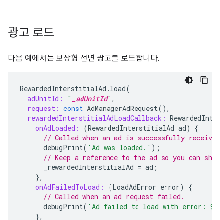
광고 로드
다음 예에서는 보상형 전면 광고를 로드합니다.
RewardedInterstitialAd
.
load
(
adUnitId:
"
_adUnitId
"
,
request:
const
AdManagerAdRequest
(),
rewardedInterstitialAdLoadCallback:
RewardedInte
onAdLoaded:
(
RewardedInterstitialAd
ad
)
{
// Called when an ad is successfully received
debugPrint
(
'Ad was loaded.'
);
// Keep a reference to the ad so you can show
_rewardedInterstitialAd
=
ad
;
},
onAdFailedToLoad:
(
LoadAdError
error
)
{
// Called when an ad request failed.
debugPrint
(
'Ad failed to load with error: 
$
e
},