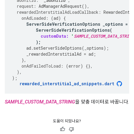
adUnitId:
"
_adUnitId
"
,
request:
AdManagerAdRequest
(),
rewardedInterstitialAdLoadCallback:
RewardedInte
onAdLoaded:
(
ad
)
{
ServerSideVerificationOptions
_options
=
ServerSideVerificationOptions
(
customData:
'
SAMPLE_CUSTOM_DATA_STRING
);
ad
.
setServerSideOptions
(
_options
);
_rewardedInterstitialAd
=
ad
;
},
onAdFailedToLoad:
(
error
)
{},
),
);
rewarded_interstitial_ad_snippets
.
dart
SAMPLE_CUSTOM_DATA_STRING
을 맞춤 데이터로 바꿉니다.
도움이 되었나요?