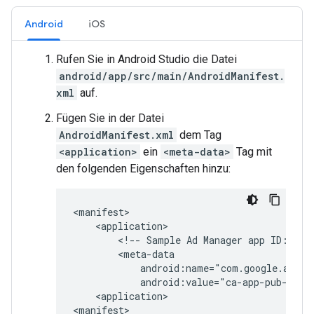
Android
iOS
Rufen Sie in Android Studio die Datei
android/app/src/main/AndroidManifest.
xml
auf.
Fügen Sie in der Datei
AndroidManifest.xml
dem Tag
<application>
ein
<meta-data>
Tag mit
den folgenden Eigenschaften hinzu:
<!--
Sample
Ad
Manager
app
ID:
ca-
<application>
