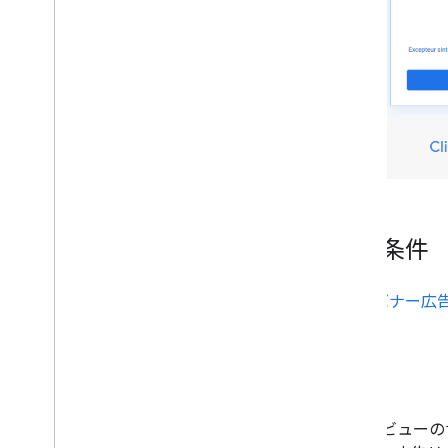
米国のプライバシー関連州法
UMP SDK でプライバシー設定を管理す
る
広告のトラブルシューティング
広告インスペクタを管理する
広告読み込みエラー
レスポンス情報
最適化する
サーバーサイド認証
前提条件
Targeting
Web
View API for ads を使用する
バナー広
実装
バナービューの