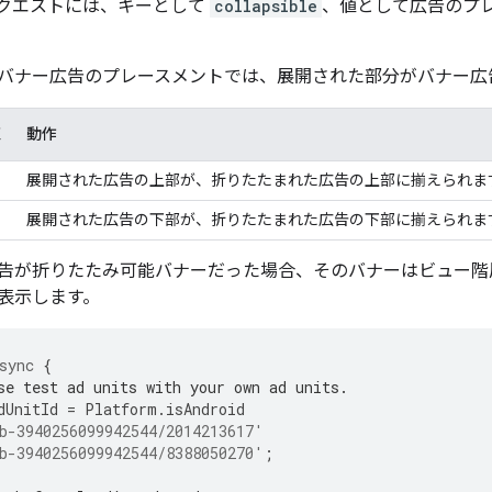
クエストには、キーとして
collapsible
、値として広告のプ
バナー広告のプレースメントでは、展開された部分がバナー広
値
動作
展開された広告の上部が、折りたたまれた広告の上部に揃えられま
展開された広告の下部が、折りたたまれた広告の下部に揃えられま
告が折りたたみ可能バナーだった場合、そのバナーはビュー階
表示します。
sync
{
se test ad units with your own ad units.
dUnitId
=
Platform
.
isAndroid
b-3940256099942544/2014213617'
b-3940256099942544/8388050270'
;