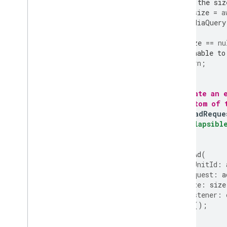
// Get the siz
final
size
=
a
MediaQuery
if
(
size
==
nu
// Unable to
return
;
}
// Create an 
// bottom of 
const
adReque
"collapsibl
});
BannerAd
(
adUnitId:
request:
a
size:
size
listener:
).
load
();
}