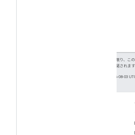
特に記載のない限り、こ
ス
により使用許諾されま
最終更新日 2026-08-03 U
つながる
Google Developer Program
Google Developer Groups
Google Developer Experts