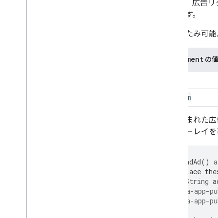
します。広告リ
含めます。
折りたたみ可能
Placement
の
top
bottom
読み込まれた広
オーバーレイを
void
_loadAd
()
a
// Replace the
final
String
a
?
'ca-app-pu
:
'ca-app-pu