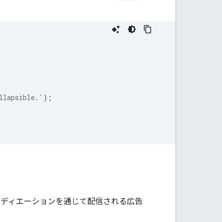
llapsible.'
);
。メディエーションを通じて配信される広告