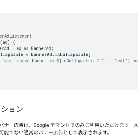
erAdListener
(
(
ad
)
{
erAd
=
ad
as
BannerAd
;
ollapsible
=
bannerAd
.
isCollapsible
;
 last loaded banner is 
${
isCollapsible
?
""
:
"not"
}
 co
ーション
バナー広告は、Google デマンドでのみご利用いただけます
可能でない通常のバナー広告として表示されます。