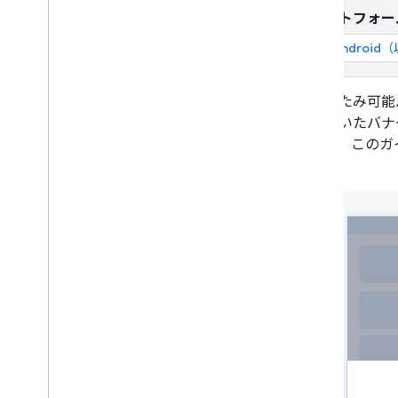
スクロール バナーにインライン ア
ダプティブを使用する
プラットフォー
折りたたみ可能バナー広告を使用す
Androi
る
固定バナーのサイズを設定する
インタースティシャル
折りたたみ可能
ネイティブ
ンが付いたバナ
リワード
きます。このガ
リワード インタースティシャル広告
ます。
メディエーションを統合する
メディエーションを設定する
広告のソースを選択する
広告のソースを統合する
ネットワーク固有のリクエスト パラメ
ータ
ネットワーク固有の API を使用する
プライバシーを管理する
広告配信モード