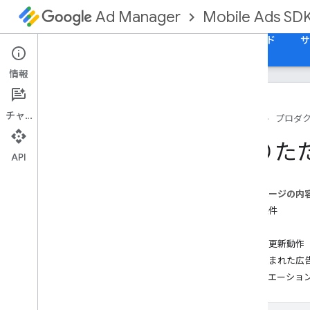
Mobile Ads SD
Ad Manager
ガイド
リファレンス
サンプル
ダウンロード
サ
情報
チャット
ホーム
プロダ
Google Mobile Ads Flutter プラグイン
折りた
を設定する
API
GMA Next-Gen SDK をインストール
する
このページの内
非推奨のバージョンを確認する
前提条件
テスト広告を有効にする
実装
広告の更新動作
広告のフォーマットを選択する
読み込まれた広
アプリ起動
メディエーショ
バナー
バナー広告を設定する