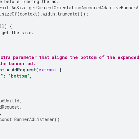
e before loading the ad.
wait
AdSize
.
getCurrentOrientationAnchoredAdaptiveBannerA
.
sizeOf
(
context
).
width
.
truncate
());
ll
)
{
 get the size.
extra parameter that aligns the bottom of the expande
the banner ad.
st
=
AdRequest
(
extras:
{
e"
:
"bottom"
,
adUnitId
,
dRequest
,
,
const
BannerAdListener
()