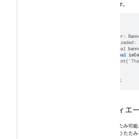
返します。
BannerAd
(
// ...
listener:
Bann
onAdLoaded:
final
bann
final
isC
print
(
'The
},
),
).
load
();
メディエ
折りたたみ可能
は、折りたたみ