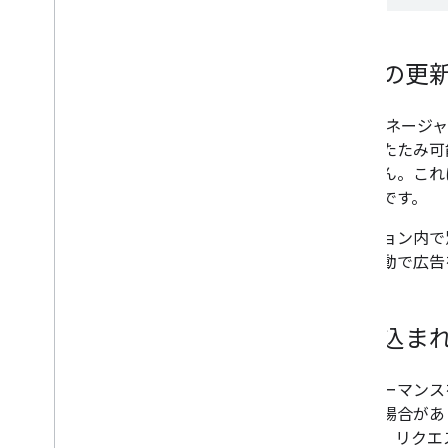
広告の更
アド マネージ
て折りたたみ可
れません。これ
るためです。
セッション内で
め、手動で広告
読み込ま
パフォーマンス
される場合があ
します。リクエ