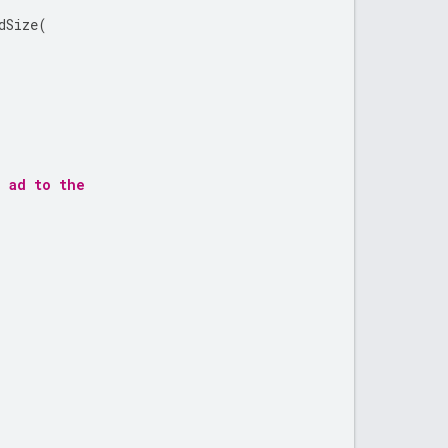
dSize
(
d ad to the