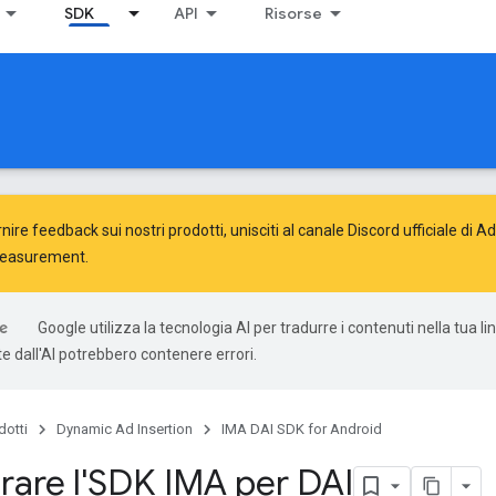
SDK
API
Risorse
nire feedback sui nostri prodotti, unisciti al canale Discord ufficiale di 
Measurement
.
Google utilizza la tecnologia AI per tradurre i contenuti nella tua li
e dall'AI potrebbero contenere errori.
dotti
Dynamic Ad Insertion
IMA DAI SDK for Android
rare l'SDK IMA per DAI