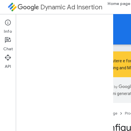
Home page
Dynamic Ad Insertion
SDK IMA DAI per Android
Info
Guide
Riferimento
Scarica
Chat
Per discutere e for
API
Advertising and 
Configurare l'SDK IMA per DAI
Scopri
traduzioni generat
Scopri l'architettura dell'SDK
Controllare il supporto e la
compatibilità dell'SDK
Home page
Pro
Sviluppo
Configu
Inizia a utilizzare Exo
Player IMA