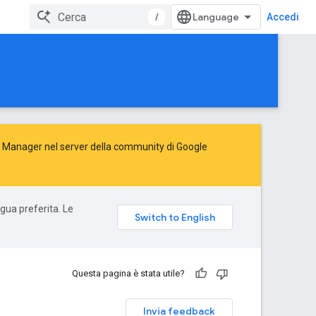
/
Accedi
Ad Manager nel server della
community di Google
ngua preferita. Le
Questa pagina è stata utile?
Invia feedback