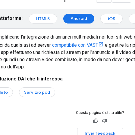
attaforma:
Android
HTML5
iOS
lificano l'integrazione di annunci multimediali nei tuoi siti we
ci da qualsiasi ad server
compatibile con VAST
e gestire la ri
app effettuano una richiesta di stream per l'annuncio e il video
e quindi uno stream video combinato, in modo da non dover gestire
rno dell'app.
luzione DAI che ti interessa
leto
Servizio pod
Questa pagina è stata utile?
Invia feedback