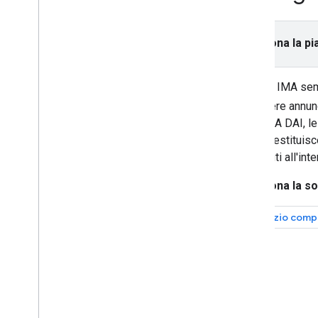
Salvare e caricare i preferiti degli
stream di annunci
Tornare a un'interruzione pubblicitaria
Seleziona la pi
saltata
Gli SDK IMA semp
Integra
Localizza l'interfaccia utente
richiedere annun
dell'annuncio
SDK IMA DAI, le 
Verificare la funzionalità
L'SDK restituisc
Visualizzazione attiva
contenuti all'inte
Attivare Open Measurement
Inizia a utilizzare gli indicatori sicuri
Seleziona la so
Migliorare le campagne
pubblicitarie con i PPS
Servizio comp
Supporta più tipi di metadati
Ottimizza
Migliorare il tempo di caricamento di
IMA
Esamina i requisiti della versione di
Android