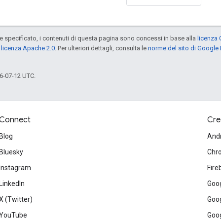
specificato, i contenuti di questa pagina sono concessi in base alla
licenza 
a
licenza Apache 2.0
. Per ulteriori dettagli, consulta le
norme del sito di Google
6-07-12 UTC.
Connect
Cre
Blog
And
Bluesky
Chr
Instagram
Fire
LinkedIn
Goog
X (Twitter)
Goog
YouTube
Goog