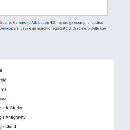
Creative Commons Attribution 4.0
, mentre gli esempi di codice
 Developers
. Java è un marchio registrato di Oracle e/o delle sue
a
roid
ome
base
le AI Studio
le Antigravity
le Cloud