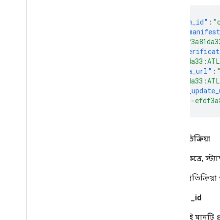
{
"stream_id"
:
"
"stream_manifes
b071-efdf3a81da3
"media_verificat
efdf3a81da33:ATL
"metadata_url"
:
efdf3a81da33:AT
"session_update_
4c55-b071-efdf3a
ত্রুটি প্রতিক্রিয়া
ত্রুটির ক্ষেত্রে, 
JSON প্রতিক্রিয়
stream_id
এই মানটি প্