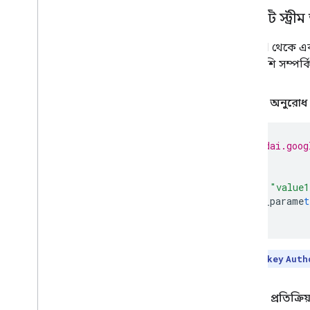
1
.
একটি স্ট্রী
DAI API থেকে একট
পাশাপাশি সম্পর্ক
উদাহরণ অনুরোধ
h
tt
ps
:
//dai.goog
{
key
1
:
"value1
s
trea
m_parame
t
}
দ্রষ্টব্য:
api_key
Auth
উদাহরণ প্রতিক্রি