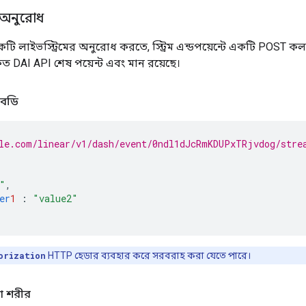
ম অনুরোধ
ি লাইভস্ট্রিমের অনুরোধ করতে, স্ট্রিম এন্ডপয়েন্টে একটি POST কল কর
িত DAI API শেষ পয়েন্ট এবং মান রয়েছে।
 বডি
le.com/linear/v1/dash/event/0ndl1dJcRmKDUPxTRjvdog/stre
"
,
er
1
:
"value2"
orization
HTTP হেডার ব্যবহার করে সরবরাহ করা যেতে পারে।
য়া শরীর