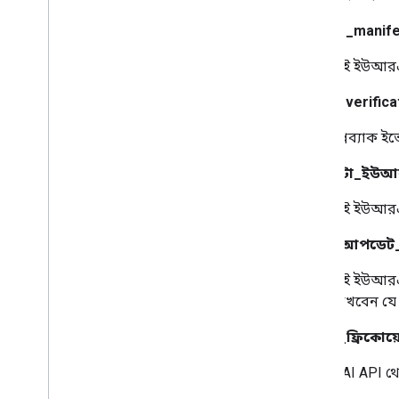
stream_manife
এই ইউআরএলট
media_verifica
প্লেব্যাক ই
মেটাডেটা_ইউ
এই ইউআরএলট
সেশন_আপডেট
এই ইউআরএলট
রাখবেন যে 
পোলিং_ফ্রিকোয়েন
DAI API থে