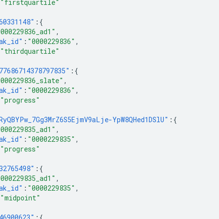
"firstquartile"
60331148"
:{
0000229836_ad1"
,
ak_id"
:
"0000229836"
,
"thirdquartile"
77686714378797835"
:{
0000229836_slate"
,
ak_id"
:
"0000229836"
,
"progress"
RyQBYPw_7Gg3MrZ6S5EjmV9aLje-YpW8QHed1DSlU"
:{
0000229835_ad1"
,
ak_id"
:
"0000229835"
,
"progress"
32765498"
:{
0000229835_ad1"
,
ak_id"
:
"0000229835"
,
"midpoint"
46900623"
:{