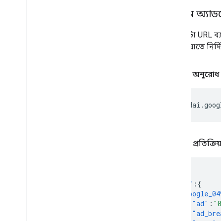
2
.
নতুন অ্যাড
মেটাডেটা URL ব্
প্রতিক্রিয়াতে নির
উদাহরণ অনুরোধ
উদাহরণ প্রতিক্রি
{
"tags"
:{
"google_04
"ad"
:
"
"ad_bre