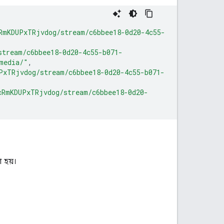
RmKDUPxTRjvdog/stream/c6bbee18-0d20-4c55-
stream/c6bbee18-0d20-4c55-b071-
media/"
,
PxTRjvdog/stream/c6bbee18-0d20-4c55-b071-
cRmKDUPxTRjvdog/stream/c6bbee18-0d20-
া হয়।