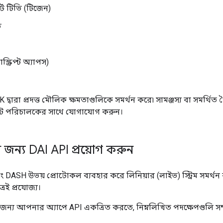
ার্ট টিভি (টিজেন)
ি
্ক্রিপ্ট অ্যাপস)
বারা প্রদত্ত মৌলিক ক্ষমতাগুলিকে সমর্থন করে৷ সামঞ্জস্য বা সমর্থিত বৈশিষ্
ন্ট পরিচালকের সাথে যোগাযোগ করুন।
ের জন্য DAI API প্রয়োগ করুন
DASH উভয় প্রোটোকল ব্যবহার করে লিনিয়ার (লাইভ) স্ট্রিম সমর্থন ক
রেই প্রযোজ্য।
র জন্য আপনার অ্যাপে API একত্রিত করতে, নিম্নলিখিত পদক্ষেপগুলি সম্প