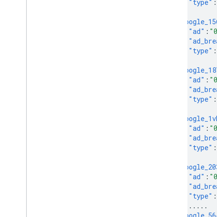
"type"
:
},
"google_15
"ad"
:
"
"ad_bre
"type"
:
},
"google_18
"ad"
:
"
"ad_bre
"type"
:
},
"google_1v
"ad"
:
"
"ad_bre
"type"
:
},
"google_20
"ad"
:
"
"ad_bre
"type"
:
},
......
"google_56