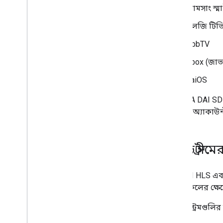
স্যামসাং স্ম
এলজি টিভ
HbbTV
Xbox (জাভাস
KaiOS
API IMA DAI SDK দ্
Google অ্যাকাউ
লাইভ স্ট্রীম
DAI API HLS এবং 
প্রোটোকলের ক্ষেত্
লাইভ স্ট্রিমগুলি