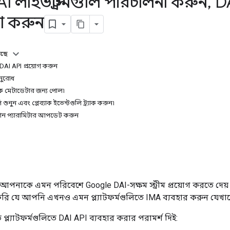
I লাইভস্ট্রিমগুলি পরিচালনা করুন
,
DA
া করুন
আছে
য DAI API প্রয়োগ করুন
অনুরোধ
রেক মেটাডেটার জন্য পোল৷
 শুনুন এবং প্লেব্যাক ইভেন্টগুলি ট্র্যাক করুন৷
সেশন প্যারামিটার আপডেট করুন
আপনাকে এমন পরিবেশে Google DAI-সক্ষম স্ট্রীম প্রয়োগ করতে দেয় 
ি যে আপনি এখনও এমন প্ল্যাটফর্মগুলিতে IMA ব্যবহার করুন যেখান
প্ল্যাটফর্মগুলিতে DAI API ব্যবহার করার পরামর্শ দিই: