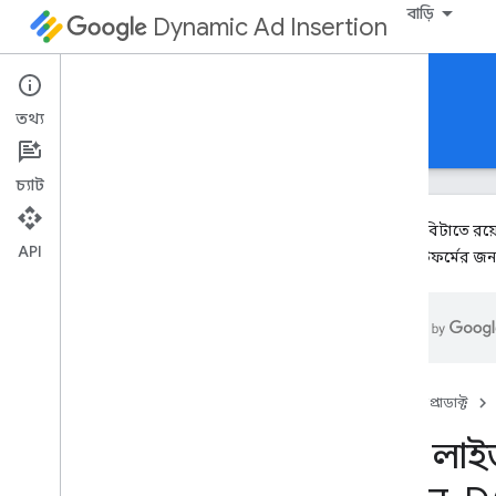
বাড়ি
Dynamic Ad Insertion
সম্পূর্ণ পরিষেবা DAI API
তথ্য
নির্দেশিকা
রেফারেন্স
চ্যাট
DAI API বিটাতে রয
API
SDK
প্ল্যাটফর্মের জ
ওভারভিউ
DAI ফুল সার্ভিস এপিআই শিখুন
,
DAI ফুল
সার্ভিস এপিআই শিখুন
,
DAI ফুল সার্ভিস
এপিআই শিখুন
,
DAI ফুল সার্ভিস এপিআই
শিখুন
HMAC টোকেন দিয়ে অনুরোধগুলি
হোম
প্রোডাক্ট
প্রমাণীকরণ করুন
DAI লাইভ
বিকাশ করুন
DAI লাইভস্ট্রিমগুলি পরিচালনা করুন
,
DAI