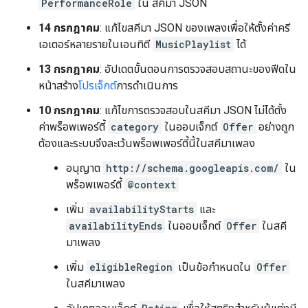
PerformanceRole
ใน สคีมา JSON
14 กรกฎาคม
: แก้ไขสคีมา JSON ของเพลงเพื่อให้ตั้งค่าครี
เอเตอร์หลายรายในเอนทิตี
MusicPlaylist
ได้
13 กรกฎาคม
: อัปเดตขั้นตอนการตรวจสอบสถานะของฟีดใน
หน้าสร้าง
โปรเจ็กต์
การดำเนินการ
10 กรกฎาคม
: แก้ไขการตรวจสอบในสคีมา JSON ไม่ได้ตั้ง
ค่าพร็อพเพอร์ตี้
category
ในออบเจ็กต์
Offer
อย่างถูก
ต้องและระบบจึงละเว้นพร็อพเพอร์ตี้นี้ในสคีมาเพลง
อนุญาต
http://schema.googleapis.com/
ใน
พร็อพเพอร์ตี้
@context
เพิ่ม
availabilityStarts
และ
availabilityEnds
ในออบเจ็กต์
Offer
ในสคี
มาเพลง
เพิ่ม
eligibleRegion
เป็นข้อกำหนดใน
Offer
ในสคีมาเพลง