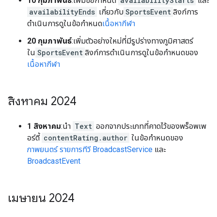
10 กุมภาพันธ์
:เพิ่มข้อกำหนด
availabilityStarts
และ
availabilityEnds
เกี่ยวกับ
SportsEvent
ลิงก์การ
ดำเนินการดูในข้อกำหนด
เนื้อหากีฬา
20 กุมภาพันธ์
:เพิ่มตัวอย่างใหม่ที่มีรูปร่างทางภูมิศาสตร์
ใน
SportsEvent
ลิงก์การดำเนินการดูในข้อกำหนดของ
เนื้อหากีฬา
สิงหาคม 2024
1 สิงหาคม
:นำ
Text
ออกจากประเภทที่คาดไว้ของพร็อพเพ
อร์ตี้
contentRating.author
ในข้อกำหนดของ
ภาพยนตร์
รายการทีวี
BroadcastService
และ
BroadcastEvent
เมษายน 2024