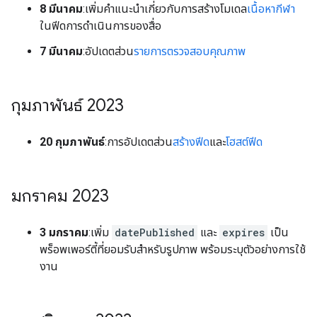
8 มีนาคม
:เพิ่มคำแนะนำเกี่ยวกับการสร้างโมเดล
เนื้อหากีฬา
ในฟีดการดำเนินการของสื่อ
7 มีนาคม
:อัปเดตส่วน
รายการตรวจสอบคุณภาพ
กุมภาพันธ์ 2023
20 กุมภาพันธ์
:การอัปเดตส่วน
สร้างฟีด
และ
โฮสต์ฟีด
มกราคม 2023
3 มกราคม
:เพิ่ม
datePublished
และ
expires
เป็น
พร็อพเพอร์ตี้ที่ยอมรับสำหรับรูปภาพ พร้อมระบุตัวอย่างการใช้
งาน