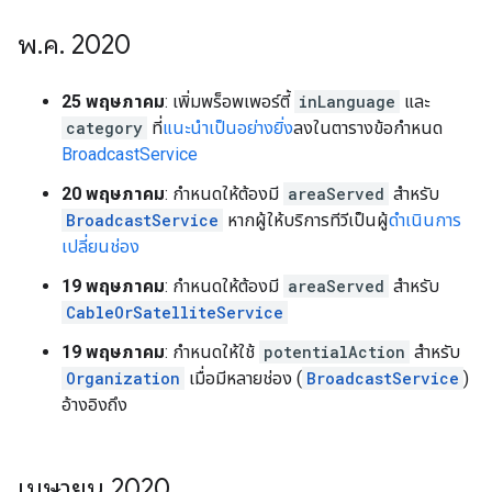
พ
.
ค
.
2020
25 พฤษภาคม
: เพิ่มพร็อพเพอร์ตี้
inLanguage
และ
category
ที่
แนะนำเป็นอย่างยิ่ง
ลงในตารางข้อกำหนด
BroadcastService
20 พฤษภาคม
: กำหนดให้ต้องมี
areaServed
สำหรับ
BroadcastService
หากผู้ให้บริการทีวีเป็นผู้
ดำเนินการ
เปลี่ยนช่อง
19 พฤษภาคม
: กำหนดให้ต้องมี
areaServed
สำหรับ
CableOrSatelliteService
19 พฤษภาคม
: กำหนดให้ใช้
potentialAction
สำหรับ
Organization
เมื่อมีหลายช่อง (
BroadcastService
)
อ้างอิงถึง
เมษายน 2020