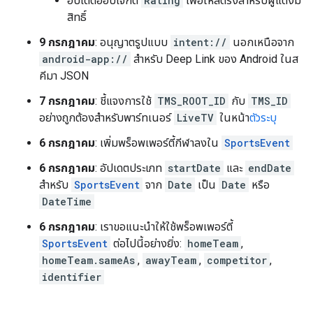
อัปเดตออบเจ็กต์
Rating
เพื่อให้สตริงสำหรับผู้แต่งมี
สิทธิ์
9 กรกฎาคม
: อนุญาตรูปแบบ
intent://
นอกเหนือจาก
android-app://
สำหรับ Deep Link ของ Android ในส
คีมา JSON
7 กรกฎาคม
: ชี้แจงการใช้
TMS_ROOT_ID
กับ
TMS_ID
อย่างถูกต้องสำหรับพาร์ทเนอร์
LiveTV
ในหน้า
ตัวระบุ
6 กรกฎาคม
: เพิ่มพร็อพเพอร์ตี้กีฬาลงใน
SportsEvent
6 กรกฎาคม
: อัปเดตประเภท
startDate
และ
endDate
สำหรับ
SportsEvent
จาก
Date
เป็น
Date
หรือ
DateTime
6 กรกฎาคม
: เราขอแนะนำให้ใช้พร็อพเพอร์ตี้
SportsEvent
ต่อไปนี้อย่างยิ่ง:
homeTeam
,
homeTeam.sameAs
,
awayTeam
,
competitor
,
identifier