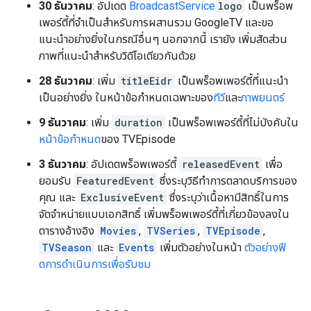
30 ธันวาคม
: อัปเดต
BroadcastService
logo
เป็นพร็อพ
เพอร์ตี้ที่จำเป็นสำหรับการผสานรวม GoogleTV และขอ
แนะนำอย่างยิ่งในกรณีอื่นๆ นอกจากนี้ เรายัง เพิ่มสัดส่วน
ภาพที่แนะนำสำหรับวิดีโอเดียวกันด้วย
28 ธันวาคม
: เพิ่ม
titleEidr
เป็นพร็อพเพอร์ตี้ที่แนะนำ
เป็นอย่างยิ่ง ในหน้าข้อกำหนดเฉพาะของ
ทีวี
และ
ภาพยนตร์
9 ธันวาคม
: เพิ่ม
duration
เป็นพร็อพเพอร์ตี้ที่ไม่บังคับใน
หน้าข้อกำหนด
ของ TVEpisode
3 ธันวาคม
: อัปเดตพร็อพเพอร์ตี้
releasedEvent
เพื่อ
ยอมรับ
FeaturedEvent
ซึ่งระบุวิธีทำการตลาดบริการของ
คุณ และ
ExclusiveEvent
ซึ่งระบุว่าเนื้อหามีสิทธิ์ในการ
จัดจำหน่ายแบบเอกสิทธิ์ เพิ่มพร็อพเพอร์ตี้ที่เกี่ยวข้องลงใน
ตารางอ้างอิง
Movies
,
TVSeries
,
TVEpisode
,
TVSeason
และ
Events
เพิ่มตัวอย่างในหน้า
ตัวอย่างฟี
ดการดำเนินการเพื่อรับชม