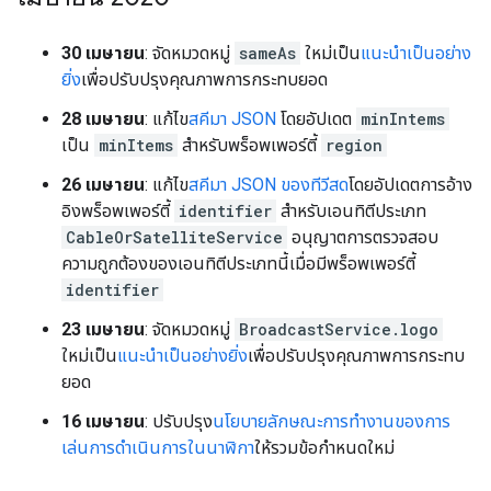
30 เมษายน
: จัดหมวดหมู่
sameAs
ใหม่เป็น
แนะนำเป็นอย่าง
ยิ่ง
เพื่อปรับปรุงคุณภาพการกระทบยอด
28 เมษายน
: แก้ไข
สคีมา JSON
โดยอัปเดต
minIntems
เป็น
minItems
สำหรับพร็อพเพอร์ตี้
region
26 เมษายน
: แก้ไข
สคีมา JSON ของทีวีสด
โดยอัปเดตการอ้าง
อิงพร็อพเพอร์ตี้
identifier
สำหรับเอนทิตีประเภท
CableOrSatelliteService
อนุญาตการตรวจสอบ
ความถูกต้องของเอนทิตีประเภทนี้เมื่อมีพร็อพเพอร์ตี้
identifier
23 เมษายน
: จัดหมวดหมู่
BroadcastService.logo
ใหม่เป็น
แนะนำเป็นอย่างยิ่ง
เพื่อปรับปรุงคุณภาพการกระทบ
ยอด
16 เมษายน
: ปรับปรุง
นโยบายลักษณะการทำงานของการ
เล่นการดำเนินการในนาฬิกา
ให้รวมข้อกำหนดใหม่