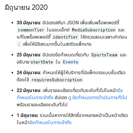
มิถุนายน 2020
30 มิถุนายน
: อัปเดตสคีมา JSON เพื่อเพิ่มพร็อพเพอร์ตี้
commonTier
ในออบเจ็กต์
MediaSubscription
และ
แก้ไขพร็อพเพอร์ตี้
identifier
ให้ตรวจสอบเฉพาะค่าก่อน
:
เพื่อให้มีอิสระมากขึ้นในสตริงแพ็กเกจ
25 มิถุนายน
: อัปเดตข้อกำหนดเกี่ยวกับ
SportsTeam
และ
อธิบาย
startDate
ใน
Events
24 มิถุนายน
: กำหนดให้ผู้ให้บริการที่มีแพ็กเกจแบบชั้นเดียว
ต้องใช้
requiresSubscription
22 มิถุนายน
: เพิ่มรายละเอียดเกี่ยวกับระดับทั่วไปในหน้า
ข้อ
กำหนดในการเข้าถึง
อัปเดต
ดู ข้อกำหนดการดำเนินการทั่วไป
พร้อมรายละเอียดระดับทั่วไป
1 มิถุนายน
: รวมเนื้อหาการให้สิทธิ์จากหลายหน้าเป็นหน้าเดียว
ในหน้า
ข้อกำหนดในการเข้าถึง