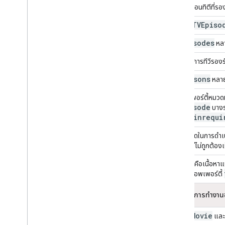
ประเภทเอนทิตีที่รอง
TVEpiso
เอนทิตี
TVEpisodes
หลา
หากรายการทีวีรองรั
TVSeasons
หลาย
พร็อพเพอร์ตี้หมวด
TVEpisode
บางรา
nologinrequi
ข้อกำหนดในการดำเนิ
หมวดหมู่ไม่ถูกต้อง
ตัวอย่างคือเนื้อหา
ตีที่ใช้พร็อพเพอร์ตี้
ลักษณะการทำงานข
Movie
สำหรับ
แล