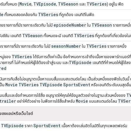
Movie
TVEpisode
TVSeason
TVSeries
รับทั้งหมด (
,
,
และ
) อยู่ใน ฟีด
de
TVSeries
ทั้งหมดสอดคล้องกับ
ที่ถูกต้อง เอนทิตีในฟีด
episode
Number
TVSeason
ยรายการที่มีรายการเดียวกัน ไม่มี
ใน
รายการหนึ่
TVSeason
TVSeries
บซีซัน เอนทิตี
ทั้งหมดจะมี เอนทิตี
ที่ถูกต้องที่เกี่ยวข้องใน
season
Number
TVSeries
รายการที่มีรายการเดียวกัน ไม่มี
ใน
รายการหนึ่ง
TVSeries
หมู่ของ
ได้รับการตั้งค่าเป็น ข้อกำหนดการเข้าถึงเนื้อหาของพาร์ทเนอร์ที
TVEpisode
ยการที่ ไม่กำหนดให้ผู้ใช้ต้องเข้าสู่ระบบ และ
เอนทิตีที่กำหนดให้ผู้ใช้ลงชื
red
นการกับสื่อไม่อนุญาตเนื้อหาแบบสั้นแบบสแตนด์อโลน เป็นส่วนหนึ่งของฟีดในวันนี้ ตรว
Movie
TVSeries
TVEpisode
Sports
Event
เป็น
หรือเอนทิตีระดับบนสุดอื่
T
แบบสั้นและข้อกำหนดการใช้สื่อ อนุญาตให้คุณให้ข้อมูลตัวอย่างในฐานะส่วนหนึ่งของ
trailer
Movie
TVSer
อย่าให้ตัวอย่าง ในฟีดการใช้สื่อสำหรับ
แบบสแตนด์อโลน
องแอปหรือเว็บไซต์
TVEpisode
Sports
Event
ะ
ราคา
เนื้อหาต้องเล่นอัตโนมัติในทุกแพลตฟอร์ม