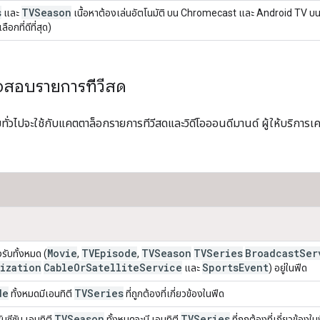
s
TVSeason
และ
เนื้อหาต้องเล่นอัตโนมัติ บน Chromecast และ Android TV บนแ
ือกที่ดีที่สุด)
จสอบรายการทีวีสด
ั่วไปจะใช้กับแคตตาล็อกรายการทีวีสดและวิดีโอออนดีมานด์ ผู้ให้บริการเค
Movie
TVEpisode
TVSeason
TVSeries
Broadcast
Ser
รับทั้งหมด (
,
,
ization
Cable
Or
Satellite
Service
Sports
Event
และ
) อยู่ในฟีด
de
TVSeries
ทั้งหมดมีเอนทิตี
ที่ถูกต้องที่เกี่ยวข้องในฟีด
TVSeason
TVSeries
บซีซัน เอนทิตี
ทั้งหมดจะมี เอนทิตี
ที่ถูกต้องที่เกี่ยวข้องใน