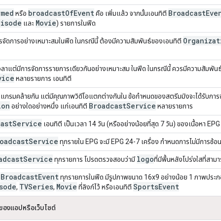
rmed
broadcast
Of
Event
Broadcast
Eve
หรือ
คือ เพิ่มแล้ว จากนั้นเอนทิตี
pisode
Movie
และ
) รายการในฟีด
Organizat
การจัดการอย่างเหมาะสมในฟีด ในกรณีนี้ ต้องมีความสัมพันธ์ของเอนทิตี
นเวลาแต่มีการจัดการรายการเดียวกันอย่างเหมาะสม ในฟีด ในกรณีนี้ ควรมีความสัมพันธ
vice
หลายรายการ เอนทิตี
ปรแกรมคล้ายกัน แต่มีคุณภาพวิดีโอแตกต่างกันใน ข้อกำหนดของสตรีมมิงจะได้รับการ
ion
Broadcast
Service
อย่างใดอย่างหนึ่ง แก่เอนทิตี
หลายรายการ
ast
Service
เอนทิตี เป็นเวลา 14 วัน (หรืออย่างน้อยที่สุด 7 วัน) ของเนื้อหา EPG
oadcast
Service
ทุกรายใน EPG จะมี EPG 24-7 เครื่อง กำหนดการไม่มีการซ้อน
adcast
Service
logo
ทุกรายการ โปรดตรวจสอบว่ามี
ที่มีพื้นหลังโปร่งใสที่สาม
Broadcast
Event
ี
ทุกรายการในฟีด มีรูปภาพขนาด 16x9 อย่างน้อย 1 ภาพประกอ
sode
TVSeries
Movie
Sports
Event
,
,
ที่ลิงก์ไว้ หรือเอนทิตี
องแอปหรือเว็บไซต์