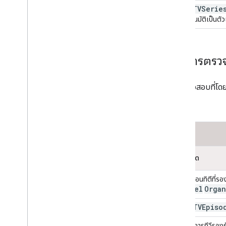
TVSerie
สำหรับ
เล่นอัตโนมัติเป็นตัวเล
รายการตรว
การตรวจสอบที่โดยท
สินค้า
เนื้อหาฟีด
ประเภทเอนทิตีที่รอง
Channel
Organ
TVEpiso
เอนทิตี
หากรายการทีวีรองรั