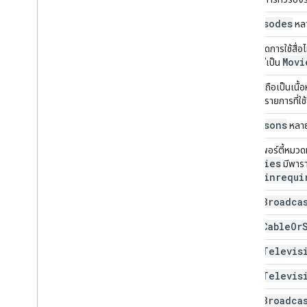
TVEpisodes
หลา
ข้อกำหนดการใช้สื่อไ
Movi
หมวดหมู่เป็น
ตัวอย่างถือเป็นเนื
Movie
รายการที่ใช
TVSeasons
หลาย
พร็อพเพอร์ตี้หมวดหม
TVSeries
มีพาร
nologinrequi
Broadca
เอนทิตี
Cable
Or
เอนทิตี
Televis
เอนทิตี
Televis
เอนทิตี
Broadca
เอนทิตี