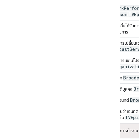
work
Perfo
หาก
TVSeason
TVE
ช่องท้องถิ่นได้รับ
หลายรายการ
ช่องที่มีการเปลี่ย
Broadcast
Ser
ช่องที่มีการเขียนโ
Organizat
ของ
Broadc
สําหรับทุก
Br
สำหรับนิติบุคคล
Bro
สำหรับเอนทิตี
ตรวจสอบว่าเอนทิต
TVEpi
เองหรือ ใน
ลักษณะการทำงานข