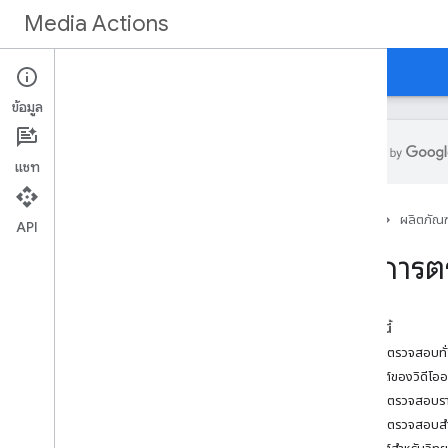
Media Actions
คำแนะนำ
ข้อมูลอ้างอิง
มีอะไรใหม่
ข้อมูล
แชท
เริ่มต้นใช้งาน
หน้าแรก
ผลิตภัณฑ
ภาพรวม
API
รายการต
แนวคิด
ข้อกําหนดการเข้าถึง
ช่องรายการทีวีสด
ในหน้านี้
รายการสดทางทีวี
รายการตรวจสอบทั่
กีฬา
เช็กลิสต์ของวิดีโอ
รายการตรวจสอบรา
พัฒนา
รายการตรวจสอบสำ
รวบรวมข้อมูล