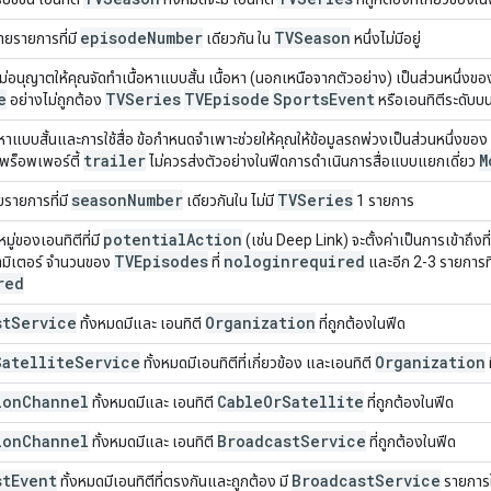
episode
Number
TVSeason
ยรายการที่มี
เดียวกัน ใน
หนึ่งไม่มีอยู่
ม่อนุญาตให้คุณจัดทำเนื้อหาแบบสั้น เนื้อหา (นอกเหนือจากตัวอย่าง) เป็นส่วนหนึ่งของฟ
e
TVSeries
TVEpisode
Sports
Event
อย่างไม่ถูกต้อง
หรือเอนทิตีระดับบน
้อหาแบบสั้นและการใช้สื่อ ข้อกำหนดจำเพาะช่วยให้คุณให้ข้อมูลรถพ่วงเป็นส่วนหนึ่งของ
trailer
M
้พร็อพเพอร์ตี้
ไม่ควรส่งตัวอย่างในฟีดการดำเนินการสื่อแบบแยกเดี่ยว
season
Number
TVSeries
รายการที่มี
เดียวกันใน ไม่มี
1 รายการ
potential
Action
ู่ของเอนทิตีที่มี
(เช่น Deep Link) จะตั้งค่าเป็นการเข้าถึงที
TVEpisodes
nologinrequired
ามิเตอร์ จำนวนของ
ที่
และอีก 2-3 รายการที่จ
red
st
Service
Organization
ทั้งหมดมีและ เอนทิตี
ที่ถูกต้องในฟีด
Satellite
Service
Organization
ทั้งหมดมีเอนทิตีที่เกี่ยวข้อง และเอนทิตี
ion
Channel
Cable
Or
Satellite
ทั้งหมดมีและ เอนทิตี
ที่ถูกต้องในฟีด
ion
Channel
Broadcast
Service
ทั้งหมดมีและ เอนทิตี
ที่ถูกต้องในฟีด
st
Event
Broadcast
Service
ทั้งหมดมีเอนทิตีที่ตรงกันและถูกต้อง มี
รายการ