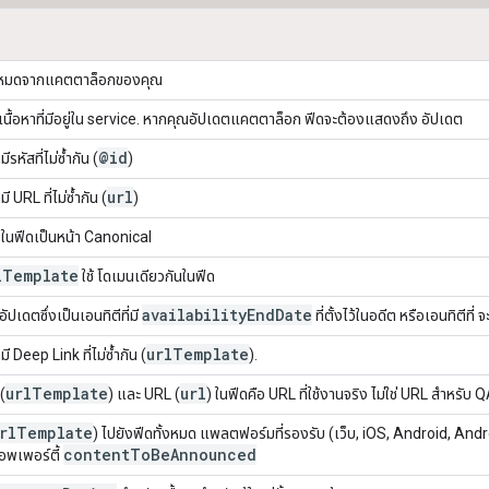
ั้งหมดจากแคตตาล็อกของคุณ
เนื้อหาที่มีอยู่ใน service. หากคุณอัปเดตแคตตาล็อก ฟีดจะต้องแสดงถึง อัปเดต
@id
รหัสที่ไม่ซ้ำกัน (
)
url
ี URL ที่ไม่ซ้ำกัน (
)
 ในฟีดเป็นหน้า Canonical
l
Template
ใช้ โดเมนเดียวกันในฟีด
availability
End
Date
ีอัปเดตซึ่งเป็นเอนทิตีที่มี
ที่ตั้งไว้ในอดีต หรือเอนทิตี
url
Template
ี Deep Link ที่ไม่ซ้ำกัน (
).
url
Template
url
(
) และ URL (
) ในฟีดคือ URL ที่ใช้งานจริง ไม่ใช่ URL สำหรับ
rl
Template
) ไปยังฟีดทั้งหมด แพลตฟอร์มที่รองรับ (เว็บ, iOS, Android, And
content
To
Be
Announced
อพเพอร์ตี้