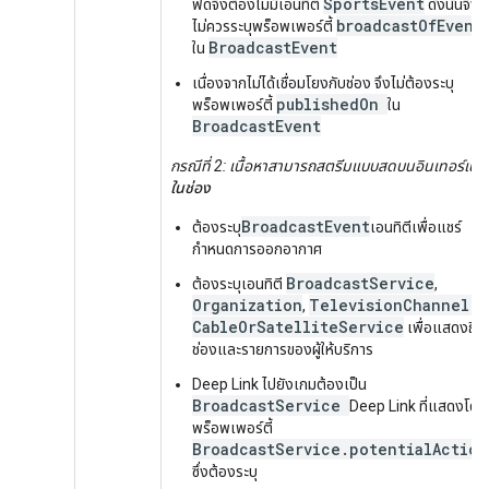
SportsEvent
ฟีดจึงต้องไม่มีเอนทิตี
ดังนั้นจึง
broadcastOfEvent
ไม่ควรระบุพร็อพเพอร์ตี้
BroadcastEvent
ใน
เนื่องจากไม่ได้เชื่อมโยงกับช่อง จึงไม่ต้องระบุ
publishedOn
พร็อพเพอร์ตี้
ใน
BroadcastEvent
กรณีที่ 2: เนื้อหาสามารถสตรีมแบบสดบนอินเทอร์เน็ต
ในช่อง
BroadcastEvent
ต้องระบุ
เอนทิตีเพื่อแชร์
กำหนดการออกอากาศ
BroadcastService
ต้องระบุเอนทิตี
,
Organization
TelevisionChannel
,
,
CableOrSatelliteService
เพื่อแสดงถึง
ช่องและรายการของผู้ให้บริการ
Deep Link ไปยังเกมต้องเป็น
BroadcastService
Deep Link ที่แสดงโดย
พร็อพเพอร์ตี้
BroadcastService.potentialAction
ซึ่งต้องระบุ