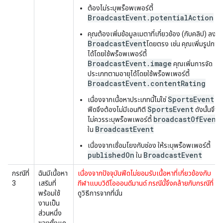
ต้องไม่ระบุพร็อพเพอร์ตี้
BroadcastEvent.potentialAction
คุณต้องเพิ่มข้อมูลเมตาที่เกี่ยวข้อง (กับคลิป) ลงใน
BroadcastEvent
โดยตรง เช่น คุณเพิ่มรูปภาพ
ได้โดยใช้พร็อพเพอร์ตี้
BroadcastEvent.image
คุณเพิ่มการจัด
ประเภทตามอายุได้โดยใช้พร็อพเพอร์ตี้
BroadcastEvent.contentRating
SportsEvent
เนื่องจากเนื้อหาประเภทนี้ไม่ใช่
SportsEvent
ฟีดจึงต้องไม่มีเอนทิตี
ดังนั้นจึง
broadcastOfEvent
ไม่ควรระบุพร็อพเพอร์ตี้
BroadcastEvent
ใน
เนื่องจากเชื่อมโยงกับช่อง ให้ระบุพร็อพเพอร์ตี้
publishedOn
BroadcastEvent
ใน
กรณีที่
ฉันมีเนื้อหา
เนื่องจากปัจจุบันฟีดไม่ยอมรับเนื้อหาที่เกี่ยวข้องกับ
3
เสริมที่
กีฬาแบบวิดีโอออนดีมานด์ กรณีนี้จึงคล้ายกับกรณีที่ 2
พร้อมใช้
ดูวิธีการจากที่นั่น
งานเป็น
ส่วนหนึ่ง