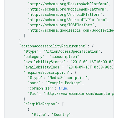
"http://schema.org/DesktopWebPlatform"
,
"http://schema.org/MobileWebPlatform"
,
"http://schema.org/AndroidPlatform"
,
"http://schema.org/AndroidTVPlatform"
,
"http://schema.org/IOSPlatform"
,
"http://schema.googleapis.com/GoogleVideoC
]
},
"actionAccessibilityRequirement"
:
{
"@type"
:
"ActionAccessSpecification"
,
"category"
:
"subscription"
,
"availabilityStarts"
:
"2018-09-16T10:00-08:0
"availabilityEnds"
:
"2018-09-16T10:00-08:00"
"requiresSubscription"
:
{
"@type"
:
"MediaSubscription"
,
"name"
:
"Example Package"
,
"commonTier"
:
true
,
"@id"
:
"http://www.example.com/example_pa
},
"eligibleRegion"
:
[
{
"@type"
:
"Country"
,