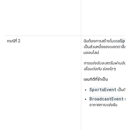
Spor
กรณีที่ 2
ฉันต้องการสร้างโมเดล
เป็นส่วนหนึ่งของแคตตาล็อกท
มออนไลน์
การแข่งขันจะสตรีมผ่านอินเทอ
เชื่อมต่อกับ ช่องใดๆ
เอนทิตีที่จำเป็น
SportsEvent
เป็นตั
BroadcastEvent
แส
อากาศการแข่งขัน