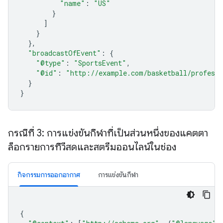
"name"
:
"US"
}
]
}
},
"broadcastOfEvent"
:
{
"@type"
:
"SportsEvent"
,
"@id"
:
"http://example.com/basketball/profess
}
}
กรณีที่ 3: การแข่งขันกีฬาที่เป็นส่วนหนึ่งของแคตตา
ล็อกรายการทีวีสดและสตรีมออนไลน์ในช่อง
กิจกรรมการออกอากาศ
การแข่งขันกีฬา
{