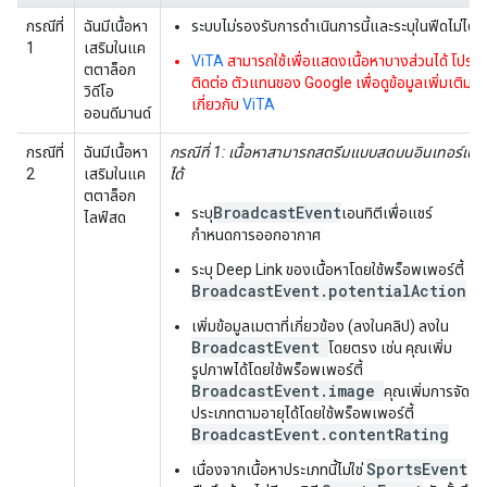
กรณีที่
ฉันมีเนื้อหา
ระบบไม่รองรับการดำเนินการนี้และระบุในฟีดไม่ได้
1
เสริมในแค
ViTA
สามารถใช้เพื่อแสดงเนื้อหาบางส่วนได้ โปรด
ตตาล็อก
ติดต่อ ตัวแทนของ Google เพื่อดูข้อมูลเพิ่มเติม
วิดีโอ
เกี่ยวกับ
ViTA
ออนดีมานด์
กรณีที่
ฉันมีเนื้อหา
กรณีที่ 1: เนื้อหาสามารถสตรีมแบบสดบนอินเทอร์เน็ต
2
เสริมในแค
ได้
ตตาล็อก
BroadcastEvent
ระบุ
เอนทิตีเพื่อแชร์
ไลฟ์สด
กำหนดการออกอากาศ
ระบุ Deep Link ของเนื้อหาโดยใช้พร็อพเพอร์ตี้
BroadcastEvent.potentialAction
เพิ่มข้อมูลเมตาที่เกี่ยวข้อง (ลงในคลิป) ลงใน
BroadcastEvent
โดยตรง เช่น คุณเพิ่ม
รูปภาพได้โดยใช้พร็อพเพอร์ตี้
BroadcastEvent.image
คุณเพิ่มการจัด
ประเภทตามอายุได้โดยใช้พร็อพเพอร์ตี้
BroadcastEvent.contentRating
SportsEvent
เนื่องจากเนื้อหาประเภทนี้ไม่ใช่