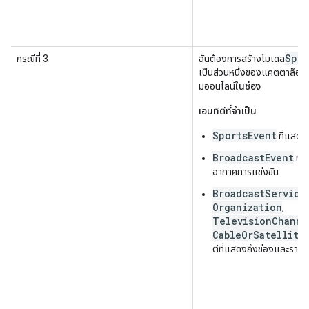
Spor
กรณีที่ 3
ฉันต้องการสร้างโมเดล
เป็นส่วนหนึ่งของแคตตาล็อกท
มออนไลน์
ในช่อง
เอนทิตีที่จำเป็น
SportsEvent
ที่แสดง
BroadcastEvent
ที่
อากาศการแข่งขัน
BroadcastService
,
Organization
,
TelevisionChanne
CableOrSatellite
ตีที่แสดงถึงช่องและราย