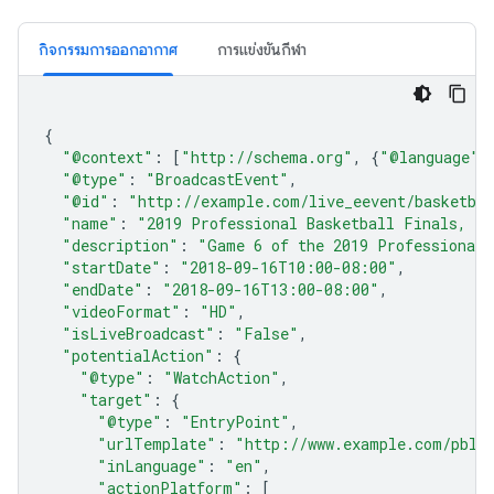
กิจกรรมการออกอากาศ
การแข่งขันกีฬา
{
"@context"
:
[
"http://schema.org"
,
{
"@language"
:
"@type"
:
"BroadcastEvent"
,
"@id"
:
"http://example.com/live_eevent/basketbal
"name"
:
"2019 Professional Basketball Finals, G
"description"
:
"Game 6 of the 2019 Professional 
"startDate"
:
"2018-09-16T10:00-08:00"
,
"endDate"
:
"2018-09-16T13:00-08:00"
,
"videoFormat"
:
"HD"
,
"isLiveBroadcast"
:
"False"
,
"potentialAction"
:
{
"@type"
:
"WatchAction"
,
"target"
:
{
"@type"
:
"EntryPoint"
,
"urlTemplate"
:
"http://www.example.com/pbl_
"inLanguage"
:
"en"
,
"actionPlatform"
:
[