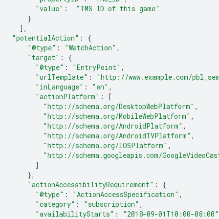
"value"
:
"TMS ID of this game"
}
]
,
"potentialAction"
:
{
"@type"
:
"WatchAction"
,
"target"
:
{
"@type"
:
"EntryPoint"
,
"urlTemplate"
:
"http://www.example.com/pbl_se
"inLanguage"
:
"en"
,
"actionPlatform"
:
[
"http://schema.org/DesktopWebPlatform"
,
"http://schema.org/MobileWebPlatform"
,
"http://schema.org/AndroidPlatform"
,
"http://schema.org/AndroidTVPlatform"
,
"http://schema.org/IOSPlatform"
,
"http://schema.googleapis.com/GoogleVideoCas
]
},
"actionAccessibilityRequirement"
:
{
"@type"
:
"ActionAccessSpecification"
,
"category"
:
"subscription"
,
"availabilityStarts"
:
"2018-09-01T10:00-08:00"