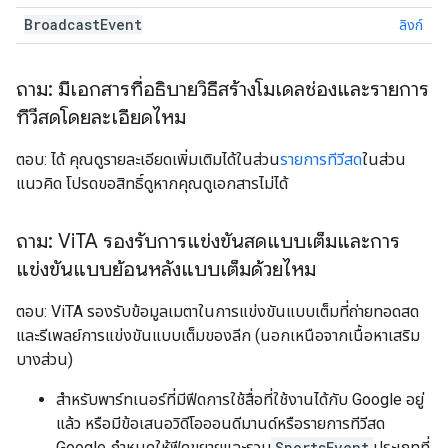
Broadcast
Event
ลิงก์
ถาม: มีเอกสารที่อธิบายวิธีสร้างโมเดลช่องและรายการ
ทีวีสดโดยละเอียดไหม
ตอบ: ได้ คุณดูรายละเอียดเพิ่มเติมได้ในส่วน
รายการทีวีสด
ในส่วน
แนวคิด โปรดขอสิทธิ์ดูหากคุณดูเอกสารไม่ได้
ถาม: Vi
TA รองรับการแข่งขันสดแบบเต็มและการ
แข่งขันแบบย้อนหลังแบบเต็มด้วยไหม
ตอบ: ViTA รองรับข้อมูลเมตาในการแข่งขันแบบเต็มที่ถ่ายทอดสด
และรีเพลย์การแข่งขันแบบเต็มของลีก (นอกเหนือจากเนื้อหาเสริม
บางส่วน)
สำหรับพาร์ทเนอร์ที่มีฟีดการใช้สื่อที่ใช้งานได้กับ Google อยู่
แล้ว หรือมีข้อเสนอวิดีโอออนดีมานด์หรือรายการทีวีสด
Google กำหนดให้ฟีดขยายและรวม
SportsEvent
ประเภทที่