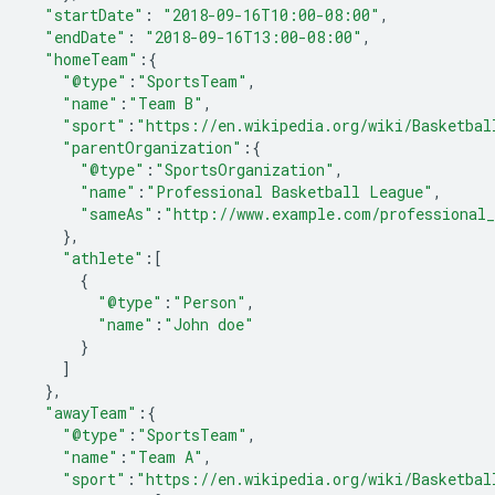
"startDate"
:
"2018-09-16T10:00-08:00"
,
"endDate"
:
"2018-09-16T13:00-08:00"
,
"homeTeam"
:{
"@type"
:
"SportsTeam"
,
"name"
:
"Team B"
,
"sport"
:
"https://en.wikipedia.org/wiki/Basketbal
"parentOrganization"
:{
"@type"
:
"SportsOrganization"
,
"name"
:
"Professional Basketball League"
,
"sameAs"
:
"http://www.example.com/professional_
},
"athlete"
:
[
{
"@type"
:
"Person"
,
"name"
:
"John doe"
}
]
},
"awayTeam"
:{
"@type"
:
"SportsTeam"
,
"name"
:
"Team A"
,
"sport"
:
"https://en.wikipedia.org/wiki/Basketbal