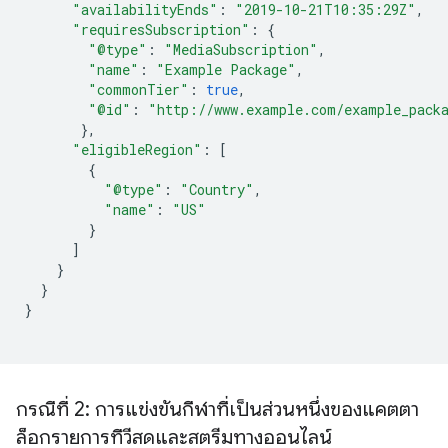
"availabilityEnds"
:
"2019-10-21T10:35:29Z"
,
"requiresSubscription"
:
{
"@type"
:
"MediaSubscription"
,
"name"
:
"Example Package"
,
"commonTier"
:
true
,
"@id"
:
"http://www.example.com/example_pack
},
"eligibleRegion"
:
[
{
"@type"
:
"Country"
,
"name"
:
"US"
}
]
}
}
}
กรณีที่ 2: การแข่งขันกีฬาที่เป็นส่วนหนึ่งของแคตตา
ล็อกรายการทีวีสดและสตรีมทางออนไลน์