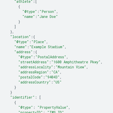
"athlete"
:
[
{
"@type"
:
"Person"
,
"name"
:
"Jane Doe"
}
]
},
"location"
:{
"@type"
:
"Place"
,
"name"
:
"Example Stadium"
,
"address"
:{
"@type"
:
"PostalAddress"
,
"streetAddress"
:
"1600 Amphitheatre Pkwy"
,
"addressLocality"
:
"Mountain View"
,
"addressRegion"
:
"CA"
,
"postalCode"
:
"94043"
,
"addressCountry"
:
"US"
}
}
"identifier"
:
[
{
"@type"
:
"PropertyValue"
,
"propertyID"
:
"TMS_ID"
,