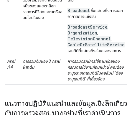
3
SportsEvent ที่เป็นส่วน
เกม
หนึ่งของแคตตาล็อก
Broadcast
ซึ่งแสดงถึงการออก
รายการทีวีสดและสตรีมอ
อากาศการแข่งขัน
อนไลน์ในช่อง
BroadcastService
,
Organization
,
TelevisionChannel
,
CableOrSatelliteService
เอนทิตีที่แสดงถึงช่องและรายการ
กรณี
การรวมกันของ 3 กรณี
หากรวมกรณีการใช้งานย่อยของ
ที่ 4
ข้างต้น
กรณีการใช้งานก่อนหน้านี้ คุณต้อง
ระบุประเภทเอนทิตีในคอลัมน์ "ต้อง
ระบุเอนทิตี" ที่เกี่ยวข้อง
แนวทางปฏิบัติแนะนำและข้อมูลเชิงลึกเกี่ยว
กับการตรวจสอบบางอย่างที่เราดำเนินการ