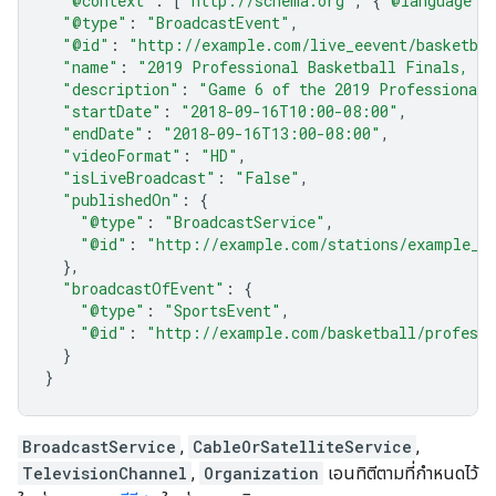
"@context"
:
[
"http://schema.org"
,
{
"@language"
:
"@type"
:
"BroadcastEvent"
,
"@id"
:
"http://example.com/live_eevent/basketbal
"name"
:
"2019 Professional Basketball Finals, G
"description"
:
"Game 6 of the 2019 Professional 
"startDate"
:
"2018-09-16T10:00-08:00"
,
"endDate"
:
"2018-09-16T13:00-08:00"
,
"videoFormat"
:
"HD"
,
"isLiveBroadcast"
:
"False"
,
"publishedOn"
:
{
"@type"
:
"BroadcastService"
,
"@id"
:
"http://example.com/stations/example_t
},
"broadcastOfEvent"
:
{
"@type"
:
"SportsEvent"
,
"@id"
:
"http://example.com/basketball/profess
}
}
BroadcastService
,
CableOrSatelliteService
,
TelevisionChannel
,
Organization
เอนทิตีตามที่กำหนดไว้